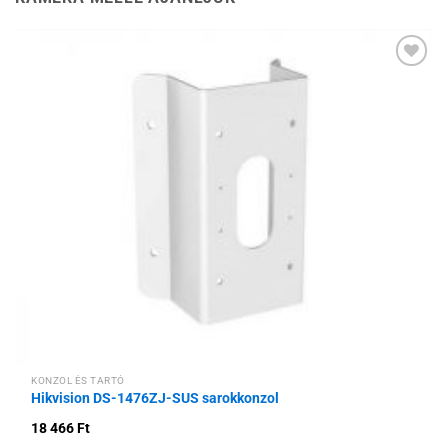
Hozzáadás a
kívánságlistához
KONZOL ÉS TARTÓ
Hikvision DS-1476ZJ-SUS sarokkonzol
18 466
Ft