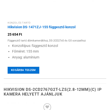
KONZOL ÉS TARTÓ
Hikvision DS-1471ZJ-155 függesztő konzol
25 654
Ft
Függesztő tartó dómkamerákhoz, DS-2CD27x5 és G0 sorozathoz
Konzoltípus: függesztő konzol
Főméret: 155 mm
Anyag: alumínium
KOSÁRBA TESZEM
HIKVISION DS-2CD2767G2T-LZS(2.8-12MM)(C) IP
KAMERA HELYETT AJÁNLJUK