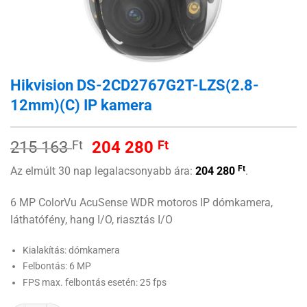
Hikvision DS-2CD2767G2T-LZS(2.8-
12mm)(C) IP kamera
Original
Current
215 163
Ft
204 280
Ft
price
price
Ft
Az elmúlt 30 nap legalacsonyabb ára:
204 280
.
was:
is:
215 163 Ft.
204 280 Ft.
6 MP ColorVu AcuSense WDR motoros IP dómkamera,
láthatófény, hang I/O, riasztás I/O
Kialakítás: dómkamera
Felbontás: 6 MP
FPS max. felbontás esetén: 25 fps