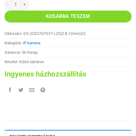
Hikvision DS-2CD2767G2T-LZS(2.8-12mm)(C) IP kamera mennyisé
KOSÁRBA TESZEM
Cikkszám:
DS-2CD2767G2T-LZS(2.8-12mm)(C)
Kategória:
IP kamera
Garancia: 36 hónap
Készlet: Külső raktáron
Ingyenes házhozszállítás