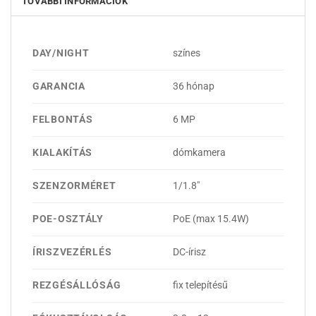
TOVÁBBI INFORMÁCIÓK
DAY/NIGHT
színes
GARANCIA
36 hónap
FELBONTÁS
6 MP
KIALAKÍTÁS
dómkamera
SZENZORMÉRET
1/1.8"
POE-OSZTÁLY
PoE (max 15.4W)
ÍRISZVEZÉRLÉS
DC-írisz
REZGÉSÁLLÓSÁG
fix telepítésű