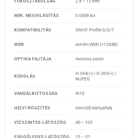
FÓKUSZTÁVOLSÁG
2.8 – 12 mm
MIN. MEGVILÁGÍTÁS
0.0008 lux
KOMPATIBILITÁS
ONVIF Profile S/G/T
WDR
extrém WDR (>120dB)
OPTIKA FAJTÁJA
motoros zoom
H.264(+) / H.265(+) /
KÓDOLÁS
MJPEG
VANDÁLBIZTOSSÁG
IK10
HELYI RÖGZÍTÉS
microSD kártyahely
VÍZSZINTES LÁTÓSZÖG
40 – 103
FÜGGŐLEGES LÁTÓSZÖG
23 – 52