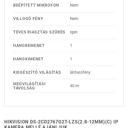
BEÉPÍTETT MIKROFON
Nem
VILLOGÓ FÉNY
Nem
TÉVES RIASZTÁS SZŰRÉS
Igen
HANGBEMENET
1
HANGKIMENET
1
KIEGÉSZÍTŐ VILÁGÍTÁS
láthatófény
MEGVILÁGÍTÁSI
40 m
TÁVOLSÁG
HIKVISION DS-2CD2767G2T-LZS(2.8-12MM)(C) IP
KAMERA MELLÉ AJÁNLJUK