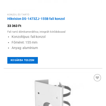
KONZOL ÉS TARTÓ
Hikvision DS-1473ZJ-155B fali konzol
33 363
Ft
Fali tartó dómkamerákhoz, integrált kötődobozzal
Konzoltípus: fali konzol
Főméret: 155 mm
Anyag: alumínium
KOSÁRBA TESZEM
Hozzáadás a
kívánságlistához