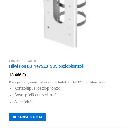
KONZOL ÉS TARTÓ
Hikvision DS-1475ZJ-SUS oszlopkonzol
18 466
Ft
Oszlopkonzol, kamerákhoz és fali tartókhoz, 67-127 mm átmérőhöz
Konzoltípus: oszlopkonzol
Anyag: felületkezelt acél
Szín: fehér
KOSÁRBA TESZEM