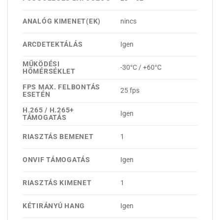
ANALÓG KIMENET(EK)
nincs
ARCDETEKTÁLÁS
Igen
MŰKÖDÉSI
-30°C / +60°C
HŐMÉRSÉKLET
FPS MAX. FELBONTÁS
25 fps
ESETÉN
H.265 / H.265+
Igen
TÁMOGATÁS
RIASZTÁS BEMENET
1
ONVIF TÁMOGATÁS
Igen
RIASZTÁS KIMENET
1
KÉTIRÁNYÚ HANG
Igen