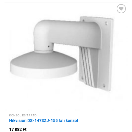
Hozzáadás a
kívánságlistához
KONZOL ÉS TARTÓ
Hikvision DS-1473ZJ-155 fali konzol
17 882
Ft