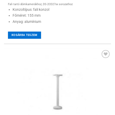
Fali tartó dómkamerákhoz, DS-2CD27xx sorozathoz
Konzoltípus: fali konzol
Főméret: 155 mm
Anyag: alumínium
KOSÁRBA TESZEM
Hozzáadás a
kívánságlistához