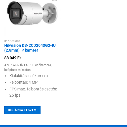
Hozzáadás a
kívánságlistához
IP KAMERA
Hikvision DS-2CD2043G2-IU
(2.8mm) IP kamera
88 049
Ft
4 MP WDR fix EXIR IP csőkamera,
beépített mikrofon
Kialakítás: csőkamera
Felbontás: 4 MP
FPS max. felbontás esetén:
25 fps
KOSÁRBA TESZEM