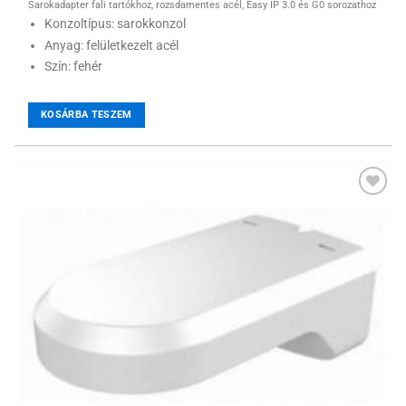
Sarokadapter fali tartókhoz, rozsdamentes acél, Easy IP 3.0 és G0 sorozathoz
Konzoltípus: sarokkonzol
Anyag: felületkezelt acél
Szín: fehér
KOSÁRBA TESZEM
Hozzáadás a
kívánságlistához