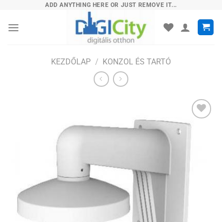
Skip
ADD ANYTHING HERE OR JUST REMOVE IT...
to
content
KEZDŐLAP
/
KONZOL ÉS TARTÓ
Hozzáadás
a
kívánságlistához