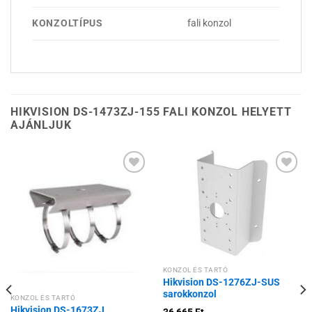
KONZOLTÍPUS
fali konzol
HIKVISION DS-1473ZJ-155 FALI KONZOL HELYETT
AJÁNLJUK
Hozzáadás a
Hozzáadás a
kívánságlistához
kívánságlistához
KONZOL ÉS TARTÓ
Hikvision DS-1276ZJ-SUS
sarokkonzol
KONZOL ÉS TARTÓ
Hikvision DS-1673ZJ