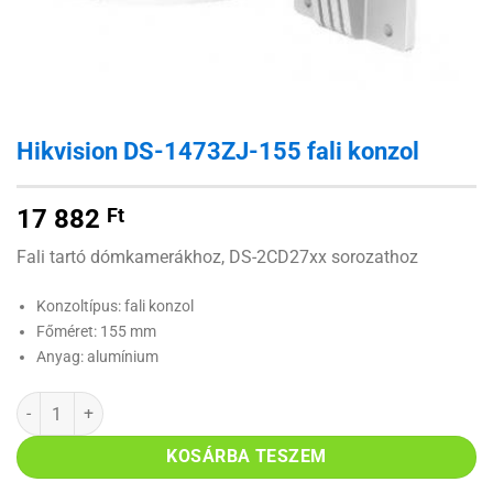
Hikvision DS-1473ZJ-155 fali konzol
17 882
Ft
Fali tartó dómkamerákhoz, DS-2CD27xx sorozathoz
Konzoltípus: fali konzol
Főméret: 155 mm
Anyag: alumínium
Hikvision DS-1473ZJ-155 fali konzol mennyiség
KOSÁRBA TESZEM