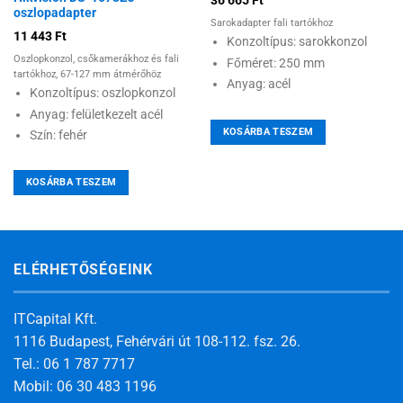
36 665
Ft
oszlopadapter
Sarokadapter fali tartókhoz
11 443
Ft
Konzoltípus: sarokkonzol
Oszlopkonzol, csőkamerákhoz és fali
Főméret: 250 mm
tartókhoz, 67-127 mm átmérőhöz
Anyag: acél
Konzoltípus: oszlopkonzol
Anyag: felületkezelt acél
KOSÁRBA TESZEM
Szín: fehér
KOSÁRBA TESZEM
ELÉRHETŐSÉGEINK
ITCapital Kft.
1116 Budapest, Fehérvári út 108-112. fsz. 26.
Tel.: 06 1 787 7717
Mobil: 06 30 483 1196