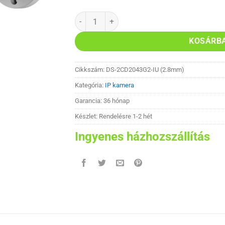
Hikvision DS-2CD2043G2-IU (2.8mm) IP kamer
KOSÁRB
Cikkszám:
DS-2CD2043G2-IU (2.8mm)
Kategória:
IP kamera
Garancia: 36 hónap
Készlet: Rendelésre 1-2 hét
Ingyenes házhozszállítás