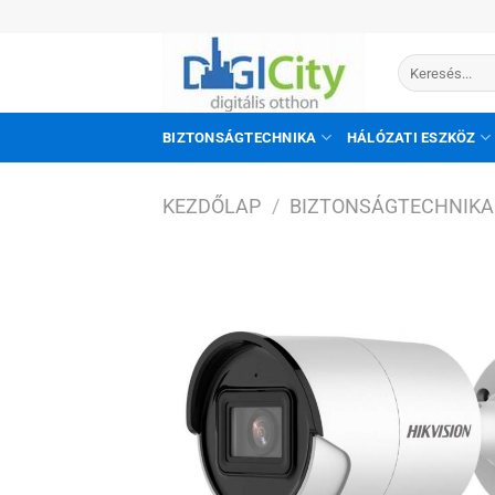
Skip
to
Keresés
content
a
következőre:
BIZTONSÁGTECHNIKA
HÁLÓZATI ESZKÖZ
KEZDŐLAP
/
BIZTONSÁGTECHNIKA