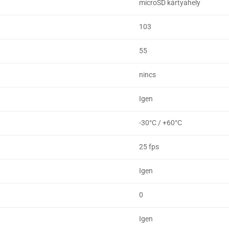
microSD kártyahely
103
55
nincs
Igen
-30°C / +60°C
25 fps
Igen
0
Igen