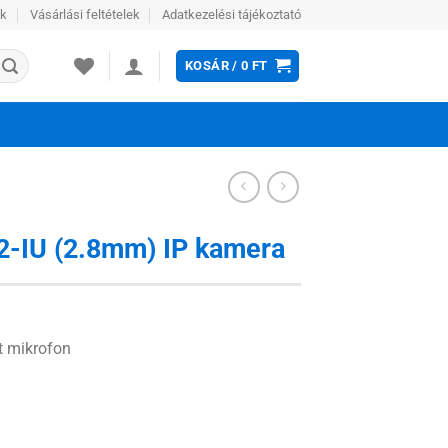
ek
Vásárlási feltételek
Adatkezelési tájékoztató
KOSÁR /
0
FT
-IU (2.8mm) IP kamera
t mikrofon