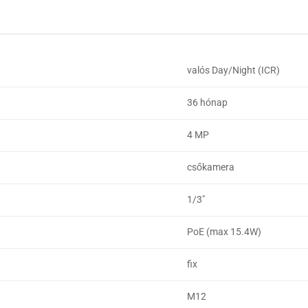
valós Day/Night (ICR)
36 hónap
4 MP
csőkamera
1/3"
PoE (max 15.4W)
fix
M12