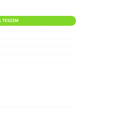
a mennyiség
A TESZEM