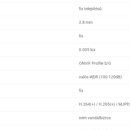
fix telepítésű
2.8 mm
fix
0.005 lux
ONVIF Profile S/G
valós WDR (100-120dB)
fix
H.264(+) / H.265(+) / MJP
nem vandálbiztos