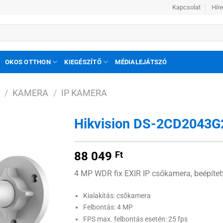
Kapcsolat
Hír
OKOS OTTHON
KIEGÉSZÍTŐ
MÉDIALEJÁTSZÓ
/
KAMERA
/
IP KAMERA
Hikvision DS-2CD2043G2
Hozzáadás
88 049
Ft
a
kívánságlistához
4 MP WDR fix EXIR IP csőkamera, beépítet
Kialakítás: csőkamera
Felbontás: 4 MP
FPS max. felbontás esetén: 25 fps