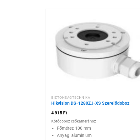
Hozzáadás
kívánságlist
BIZTONSÁGTECHNIKA
Hikvision DS-1280ZJ-XS Szerelődoboz
4 915
Ft
Kötődoboz csőkamerához
Főméret: 100 mm
Anyag: alumínium