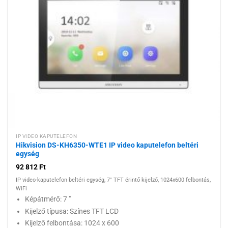
Hozzáadás a
kívánságlistához
IP VIDEO KAPUTELEFON
Hikvision DS-KH6350-WTE1 IP video kaputelefon beltéri
egység
92 812
Ft
IP video-kaputelefon beltéri egység, 7" TFT érintő kijelző, 1024x600 felbontás,
WiFi
Képátmérő: 7 "
Kijelző típusa: Színes TFT LCD
Kijelző felbontása: 1024 x 600