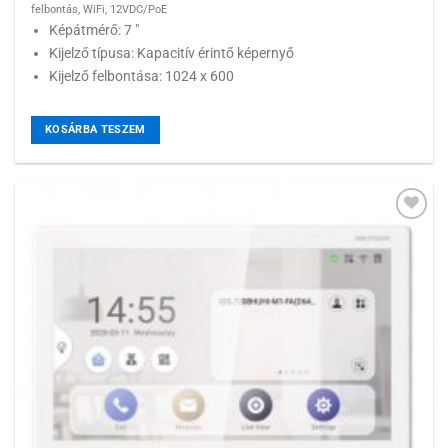
felbontás, WiFi, 12VDC/PoE
Képátmérő: 7 "
Kijelző típusa: Kapacitív érintő képernyő
Kijelző felbontása: 1024 x 600
KOSÁRBA TESZEM
Hozzáadás a
kívánságlistához