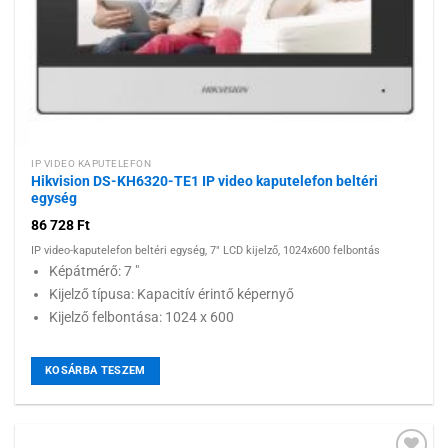
IP VIDEO KAPUTELEFON
Hikvision DS-KH6320-TE1 IP video kaputelefon beltéri
egység
86 728
Ft
IP video-kaputelefon beltéri egység, 7" LCD kijelző, 1024x600 felbontás
Képátmérő: 7 "
Kijelző típusa: Kapacitív érintő képernyő
Kijelző felbontása: 1024 x 600
KOSÁRBA TESZEM