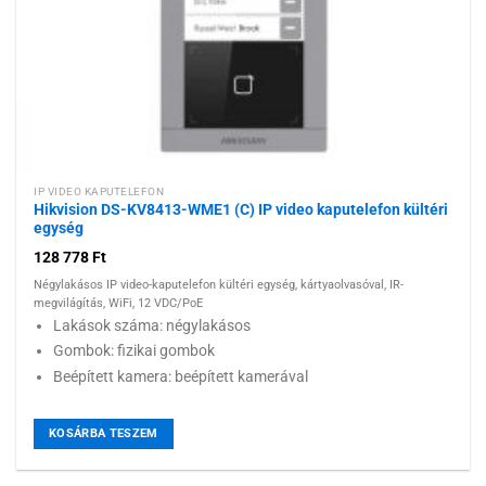
IP VIDEO KAPUTELEFON
Hikvision DS-KV8413-WME1 (C) IP video kaputelefon kültéri
egység
128 778
Ft
Négylakásos IP video-kaputelefon kültéri egység, kártyaolvasóval, IR-
megvilágítás, WiFi, 12 VDC/PoE
Lakások száma: négylakásos
Gombok: fizikai gombok
Beépített kamera: beépített kamerával
KOSÁRBA TESZEM