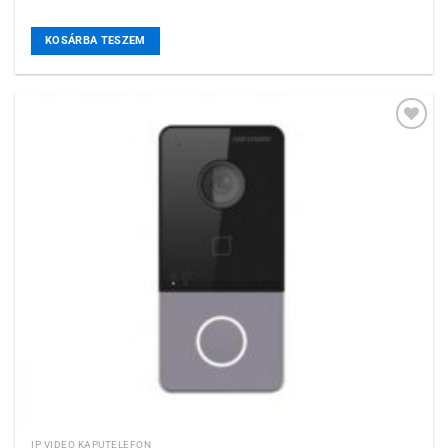
KOSÁRBA TESZEM
Hozzáadás a
kívánságlistához
IP VIDEO KAPUTELEFON