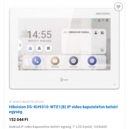
Hozzáadás a
kívánságlistához
IP VIDEO KAPUTELEFON
Hikvision DS-KH9310-WTE1(B) IP video kaputelefon beltéri
egység
152 044
Ft
Android IP video-kaputelefon beltéri egység, 7" LCD kijelző, 1024x600