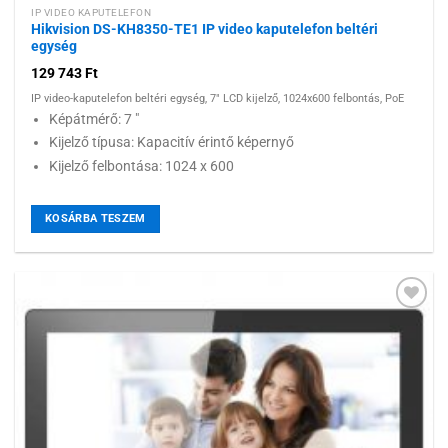
IP VIDEO KAPUTELEFON
Hikvision DS-KH8350-TE1 IP video kaputelefon beltéri
egység
129 743
Ft
IP video-kaputelefon beltéri egység, 7" LCD kijelző, 1024x600 felbontás, PoE
Képátmérő: 7 "
Kijelző típusa: Kapacitív érintő képernyő
Kijelző felbontása: 1024 x 600
KOSÁRBA TESZEM
Hozzáadás a
kívánságlistához