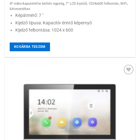
IP video-kaputelefon beltéri egység, 7" LCD kijelző, 1024x600 felbontás, WiFi,
kétvezetékes
Képátmérő: 7 "
Kijelző típusa: Kapacitív érintő képernyő
Kijelző felbontása: 1024 x 600
KOSÁRBA TESZEM
Hozzáadás a
kívánságlistához