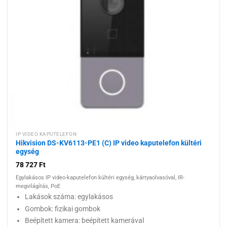
kívánságlistához
IP VIDEO KAPUTELEFON
Hikvision DS-KV6113-PE1 (C) IP video kaputelefon kültéri
egység
78 727
Ft
Egylakásos IP video-kaputelefon kültéri egység, kártyaolvasóval, IR-
megvilágítás, PoE
Lakások száma: egylakásos
Gombok: fizikai gombok
Beépített kamera: beépített kamerával