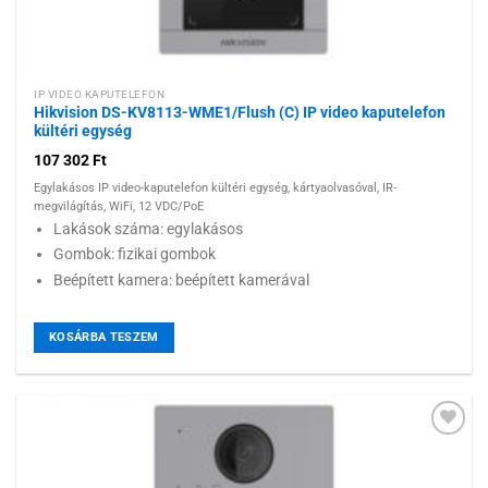
IP VIDEO KAPUTELEFON
Hikvision DS-KV8113-WME1/Flush (C) IP video kaputelefon
kültéri egység
107 302
Ft
Egylakásos IP video-kaputelefon kültéri egység, kártyaolvasóval, IR-
megvilágítás, WiFi, 12 VDC/PoE
Lakások száma: egylakásos
Gombok: fizikai gombok
Beépített kamera: beépített kamerával
KOSÁRBA TESZEM