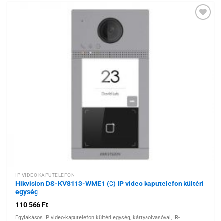
Hozzáadás a
kívánságlistához
IP VIDEO KAPUTELEFON
Hikvision DS-KV8113-WME1 (C) IP video kaputelefon kültéri
egység
110 566
Ft
Egylakásos IP video-kaputelefon kültéri egység, kártyaolvasóval, IR-