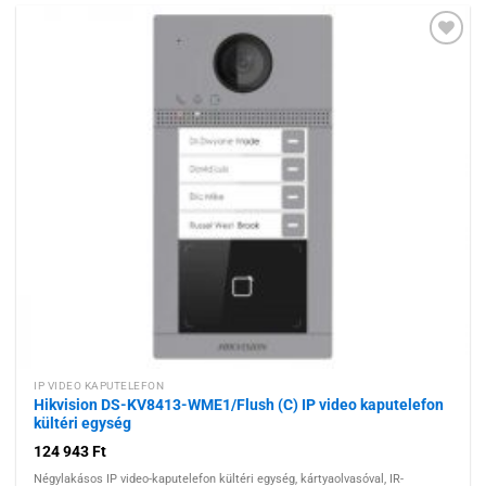
Hozzáadás a
kívánságlistához
IP VIDEO KAPUTELEFON
Hikvision DS-KV8413-WME1/Flush (C) IP video kaputelefon
kültéri egység
124 943
Ft
Négylakásos IP video-kaputelefon kültéri egység, kártyaolvasóval, IR-