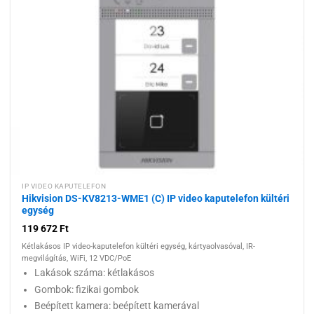
Hozzáadás a
kívánságlistához
IP VIDEO KAPUTELEFON
Hikvision DS-KV8213-WME1 (C) IP video kaputelefon kültéri
egység
119 672
Ft
Kétlakásos IP video-kaputelefon kültéri egység, kártyaolvasóval, IR-
megvilágítás, WiFi, 12 VDC/PoE
Lakások száma: kétlakásos
Gombok: fizikai gombok
Beépített kamera: beépített kamerával