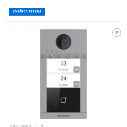
KOSÁRBA TESZEM
Hozzáadás a
kívánságlistához
IP VIDEO KAPUTELEFON