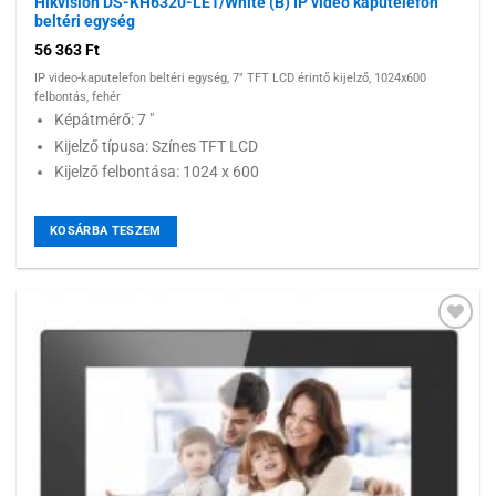
Hikvision DS-KH6320-LE1/White (B) IP video kaputelefon
beltéri egység
56 363
Ft
IP video-kaputelefon beltéri egység, 7" TFT LCD érintő kijelző, 1024x600
felbontás, fehér
Képátmérő: 7 "
Kijelző típusa: Színes TFT LCD
Kijelző felbontása: 1024 x 600
KOSÁRBA TESZEM
Hozzáadás a
kívánságlistához