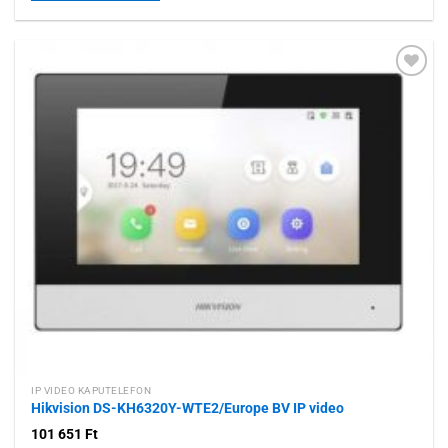
Hozzáadás a
kívánságlistához
IP VIDEO KAPUTELEFON
Hikvision DS-KH6320Y-WTE2/Europe BV IP video
101 651
Ft