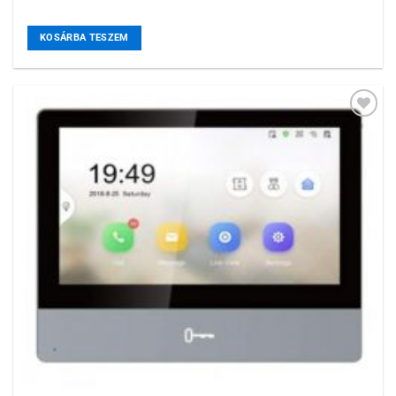
KOSÁRBA TESZEM
Hozzáadás a
kívánságlistához