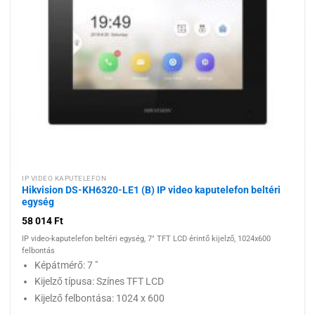
kívánságlistához
IP VIDEO KAPUTELEFON
Hikvision DS-KH6320-LE1 (B) IP video kaputelefon beltéri
egység
58 014
Ft
IP video-kaputelefon beltéri egység, 7" TFT LCD érintő kijelző, 1024x600
felbontás
Képátmérő: 7 "
Kijelző típusa: Színes TFT LCD
Kijelző felbontása: 1024 x 600