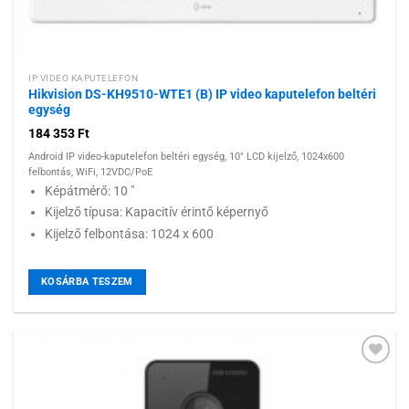
IP VIDEO KAPUTELEFON
Hikvision DS-KH9510-WTE1 (B) IP video kaputelefon beltéri
egység
184 353
Ft
Android IP video-kaputelefon beltéri egység, 10" LCD kijelző, 1024x600
felbontás, WiFi, 12VDC/PoE
Képátmérő: 10 "
Kijelző típusa: Kapacitív érintő képernyő
Kijelző felbontása: 1024 x 600
KOSÁRBA TESZEM
Hozzáadás a