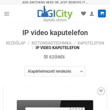
Skip
ADD ANYTHING HERE OR JUST REMOVE IT...
to
content
IP video kaputelefon
KEZDŐLAP
/
BIZTONSÁGTECHNIKA
/
KAPUTELEFON
/
IP VIDEO KAPUTELEFON
SZŰRÉS
Hozzáadás a