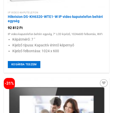
IP VIDEO KAPUTELEFON
Hikvision DS-KH6320-WTE1-W IP video kaputelefon beltéri
egység
92 812
Ft
IP video-kaputelefon beltéri egység, 7" LCD kijelző, 1024x600 felbontás, WiFi
Képátmérő: 7 "
Kijelző típusa: Kapacitív érintő képernyő
Kijelző felbontása: 1024 x 600
KOSÁRBA TESZEM
-31%
Hozzáadás a
kívánságlistához