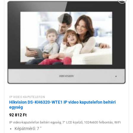
Hozzáadás a
kívánságlistához
IP VIDEO KAPUTELEFON
Hikvision DS-KH6320-WTE1 IP video kaputelefon beltéri
egység
92 812
Ft
IP video-kaputelefon beltéri egység, 7" LCD kijelző, 1024x600 felbontás, WiFi
Képátmérő: 7 "