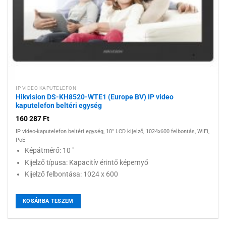
IP VIDEO KAPUTELEFON
Hikvision DS-KH8520-WTE1 (Europe BV) IP video
kaputelefon beltéri egység
160 287
Ft
IP video-kaputelefon beltéri egység, 10" LCD kijelző, 1024x600 felbontás, WiFi,
PoE
Képátmérő: 10 "
Kijelző típusa: Kapacitív érintő képernyő
Kijelző felbontása: 1024 x 600
KOSÁRBA TESZEM