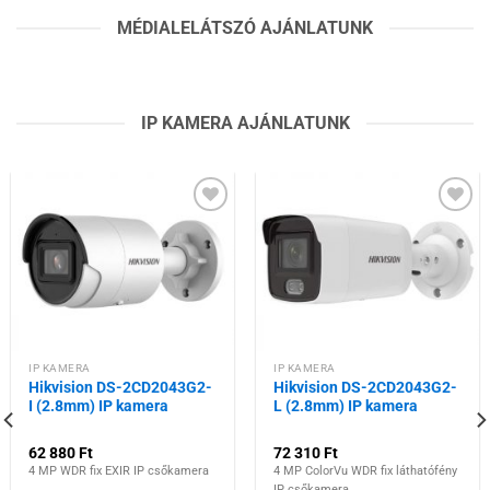
MÉDIALELÁTSZÓ AJÁNLATUNK
IP KAMERA AJÁNLATUNK
Hozzáadás a
Hozzáadás a
kívánságlistához
kívánságlistához
IP KAMERA
IP KAMERA
Hikvision DS-2CD2043G2-
Hikvision DS-2CD2043G2-
I (2.8mm) IP kamera
L (2.8mm) IP kamera
62 880
Ft
72 310
Ft
4 MP WDR fix EXIR IP csőkamera
4 MP ColorVu WDR fix láthatófény
IP csőkamera