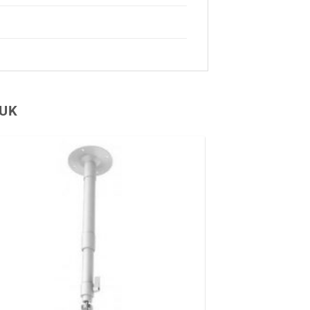
JUK
Hozzáadás a
kívánságlistához