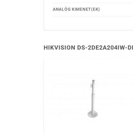
ANALÓG KIMENET(EK)
HIKVISION DS-2DE2A204IW-D
Hozzáadás
kívánságlist