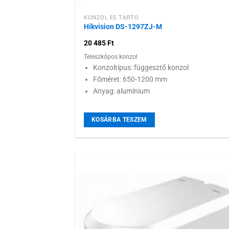
KONZOL ÉS TARTÓ
Hikvision DS-1297ZJ-M
20 485
Ft
Teleszkópos konzol
Konzoltípus: függesztő konzol
Főméret: 650-1200 mm
Anyag: alumínium
KOSÁRBA TESZEM
Hozzáadás
kívánságlist