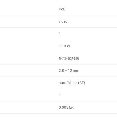
PoE
video
1
11.3 W
fix telepítésű
2.8 – 12 mm
autofókusz (AF)
1
0.005 lux