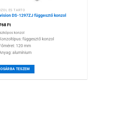
ZOL ÉS TARTÓ
vision DS-1297ZJ függesztő konzol
 768
Ft
eszkópos konzol
Konzoltípus: függesztő konzol
Főméret: 120 mm
Anyag: alumínium
KOSÁRBA TESZEM