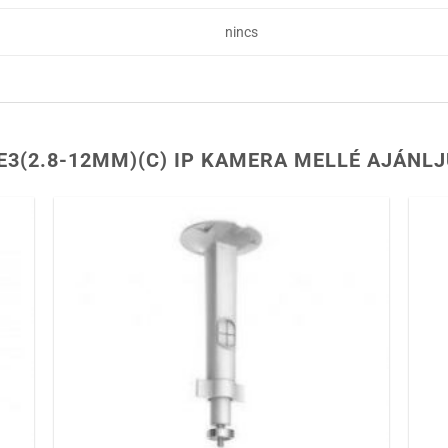
nincs
E3(2.8-12MM)(C) IP KAMERA MELLÉ AJÁNL
 a
Hozzáadás a
ához
kívánságlistához