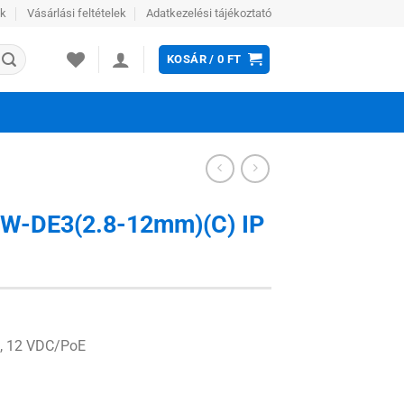
ek
Vásárlási feltételek
Adatkezelési tájékoztató
KOSÁR /
0
FT
IW-DE3(2.8-12mm)(C) IP
m, 12 VDC/PoE