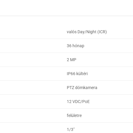
valós Day/Night (ICR)
36 hónap
2 MP
IP66 kültéri
PTZ dómkamera
12 VDC/PoE
felületre
1/3"