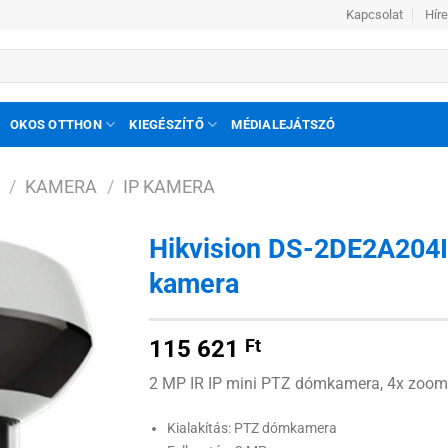
Kapcsolat
Hír
OKOS OTTHON
KIEGÉSZÍTŐ
MÉDIALEJÁTSZÓ
/
KAMERA
/
IP KAMERA
Hikvision DS-2DE2A204
kamera
Hozzáadás
a
kívánságlistához
115 621
Ft
2 MP IR IP mini PTZ dómkamera, 4x zoo
Kialakítás: PTZ dómkamera