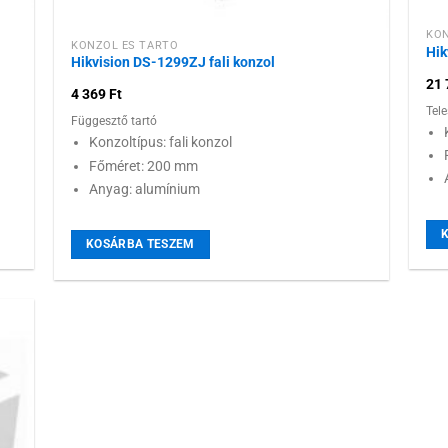
KON
KONZOL ÉS TARTÓ
Hik
Hikvision DS-1299ZJ fali konzol
21
4 369
Ft
Tel
Függesztő tartó
Konzoltípus: fali konzol
Főméret: 200 mm
Anyag: alumínium
KOSÁRBA TESZEM
 a
ához