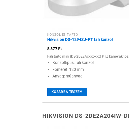
KONZOL ÉS TARTÓ
Hikvision DS-1294ZJ-PT fali konzol
8 877
Ft
Fali tartó mini (DS-2DE2Axxxx-xxx) PTZ kamerákhoz
Konzoltípus: fali konzol
Főméret: 120 mm
Anyag: műanyag
KOSÁRBA TESZEM
HIKVISION DS-2DE2A204IW-D