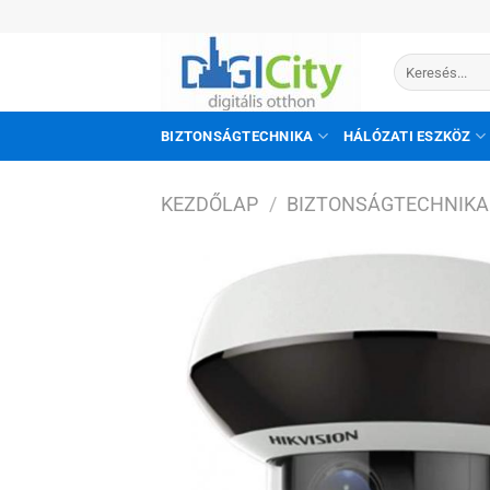
Skip
to
Keresés
content
a
következőre:
BIZTONSÁGTECHNIKA
HÁLÓZATI ESZKÖZ
KEZDŐLAP
/
BIZTONSÁGTECHNIKA