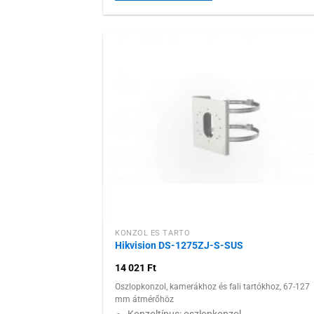
Hozzáadás
kívánságlist
KONZOL ÉS TARTÓ
Hikvision DS-1275ZJ-S-SUS
14 021
Ft
Oszlopkonzol, kamerákhoz és fali tartókhoz, 67-127
mm átmérőhöz
Konzoltípus: oszlopkonzol