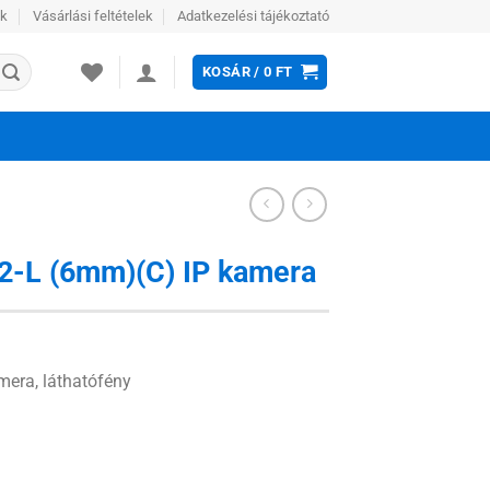
ek
Vásárlási feltételek
Adatkezelési tájékoztató
KOSÁR /
0
FT
2-L (6mm)(C) IP kamera
era, láthatófény