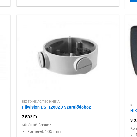
 a
Hozzáadás a
ához
kívánságlistához
BIZTONSÁGTECHNIKA
KIE
Hikvision DS-1260ZJ Szerelődoboz
Hik
7 582
Ft
3 
Kültéri kötődoboz
Kon
Főméret: 105 mm