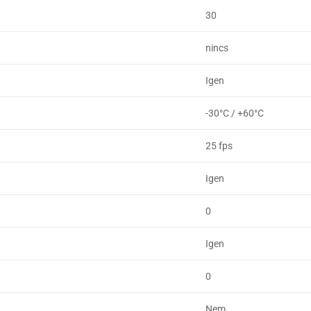
30
nincs
Igen
-30°C / +60°C
25 fps
Igen
0
Igen
0
Nem