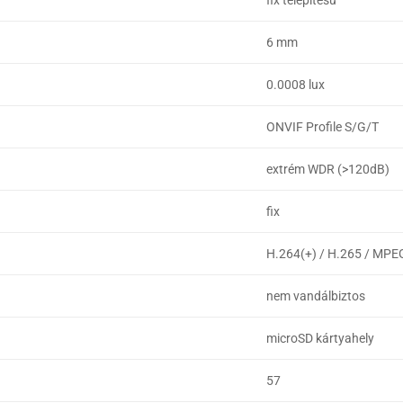
fix telepítésű
6 mm
0.0008 lux
ONVIF Profile S/G/T
extrém WDR (>120dB)
fix
H.264(+) / H.265 / MPE
nem vandálbiztos
microSD kártyahely
57