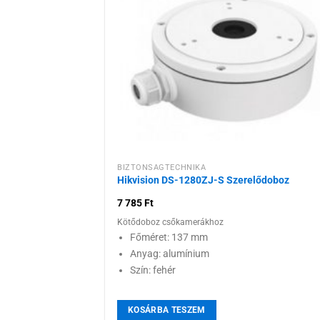
Hozzáadás
kívánságlist
BIZTONSÁGTECHNIKA
Hikvision DS-1280ZJ-S Szerelődoboz
7 785
Ft
Kötődoboz csőkamerákhoz
Főméret: 137 mm
Anyag: alumínium
Szín: fehér
KOSÁRBA TESZEM