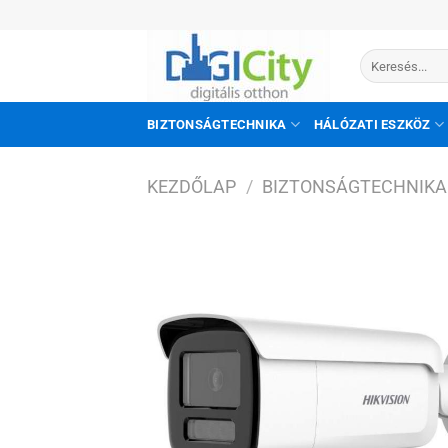
Skip
to
Keresés
content
a
következőre:
BIZTONSÁGTECHNIKA
HÁLÓZATI ESZKÖZ
KEZDŐLAP
/
BIZTONSÁGTECHNIKA