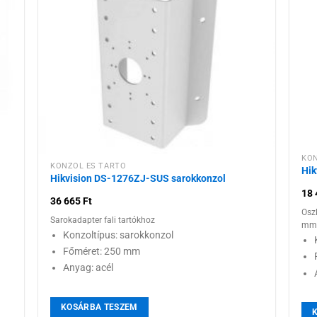
 a
Hozzáadás a
ához
kívánságlistához
KON
KONZOL ÉS TARTÓ
Hik
Hikvision DS-1276ZJ-SUS sarokkonzol
18
36 665
Ft
Osz
Sarokadapter fali tartókhoz
mm 
Konzoltípus: sarokkonzol
Főméret: 250 mm
Anyag: acél
KOSÁRBA TESZEM