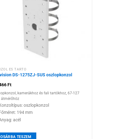
Hozzáadás a
kívánságlistához
ZOL ÉS TARTÓ
vision DS-1275ZJ-SUS oszlopkonzol
 466
Ft
lopkonzol, kamerákhoz és fali tartókhoz, 67-127
átmérőhöz
Konzoltípus: oszlopkonzol
Főméret: 194 mm
Anyag: acél
KOSÁRBA TESZEM