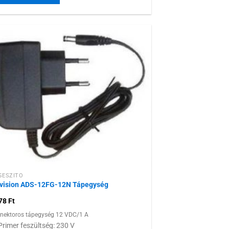
Hozzáadás a
kívánságlistához
GÉSZÍTŐ
vision ADS-12FG-12N Tápegység
378
Ft
nektoros tápegység 12 VDC/1 A
Primer feszültség: 230 V