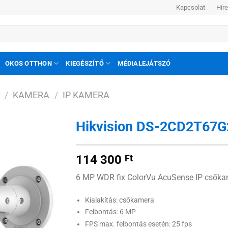
Kapcsolat
Hír
OKOS OTTHON
KIEGÉSZÍTŐ
MÉDIALEJÁTSZÓ
/
KAMERA
/
IP KAMERA
Hikvision DS-2CD2T67G
Hozzáadás
114 300
Ft
a
kívánságlistához
6 MP WDR fix ColorVu AcuSense IP csőkam
Kialakítás: csőkamera
Felbontás: 6 MP
FPS max. felbontás esetén: 25 fps