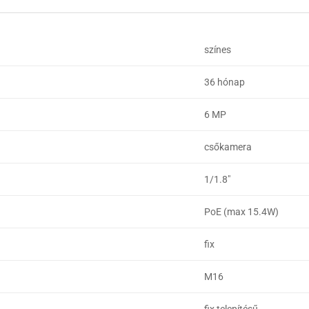
színes
36 hónap
6 MP
csőkamera
1/1.8"
PoE (max 15.4W)
fix
M16