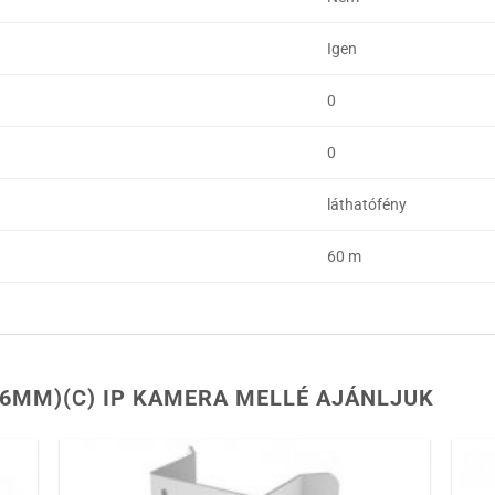
Igen
0
0
láthatófény
60 m
(6MM)(C) IP KAMERA MELLÉ AJÁNLJUK