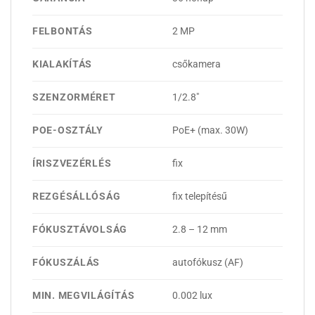
FELBONTÁS
2 MP
KIALAKÍTÁS
csőkamera
SZENZORMÉRET
1/2.8"
POE-OSZTÁLY
PoE+ (max. 30W)
ÍRISZVEZÉRLÉS
fix
REZGÉSÁLLÓSÁG
fix telepítésű
FÓKUSZTÁVOLSÁG
2.8 – 12 mm
FÓKUSZÁLÁS
autofókusz (AF)
MIN. MEGVILÁGÍTÁS
0.002 lux