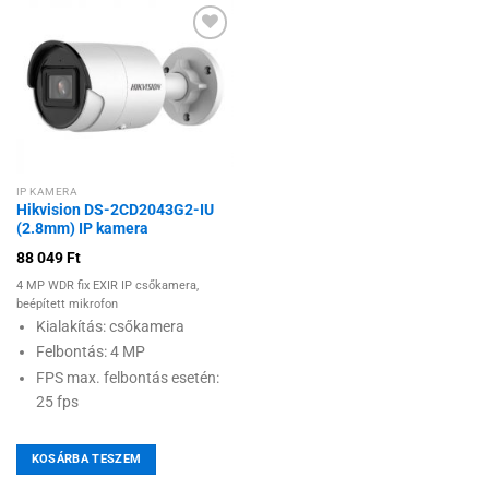
Hozzáadás a
kívánságlistához
IP KAMERA
Hikvision DS-2CD2043G2-IU
(2.8mm) IP kamera
88 049
Ft
4 MP WDR fix EXIR IP csőkamera,
beépített mikrofon
Kialakítás: csőkamera
Felbontás: 4 MP
FPS max. felbontás esetén:
25 fps
KOSÁRBA TESZEM