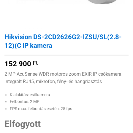
Hikvision DS-2CD2626G2-IZSU/SL(2.8-
12)(C IP kamera
152 900
Ft
2 MP AcuSense WDR motoros zoom EXIR IP csőkamera,
integrált RJ45, mikrofon, fény- és hangriasztás
Kialakítás: csőkamera
Felbontás: 2 MP
FPS max. felbontás esetén: 25 fps
Elfogyott