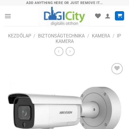
Skip
ADD ANYTHING HERE OR JUST REMOVE IT...
to
content
KEZDŐLAP
/
BIZTONSÁGTECHNIKA
/
KAMERA
/
IP
KAMERA
Hozzáadás
a
kívánságlistához