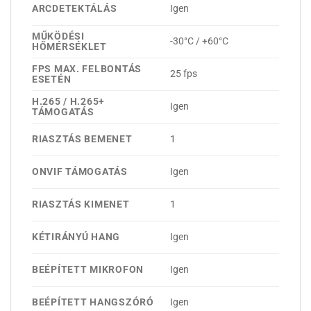
ARCDETEKTÁLÁS
Igen
MŰKÖDÉSI
-30°C / +60°C
HŐMÉRSÉKLET
FPS MAX. FELBONTÁS
25 fps
ESETÉN
H.265 / H.265+
Igen
TÁMOGATÁS
RIASZTÁS BEMENET
1
ONVIF TÁMOGATÁS
Igen
RIASZTÁS KIMENET
1
KÉTIRÁNYÚ HANG
Igen
BEÉPÍTETT MIKROFON
Igen
BEÉPÍTETT HANGSZÓRÓ
Igen