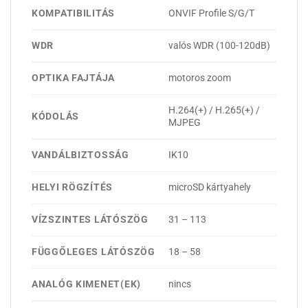
KOMPATIBILITÁS
ONVIF Profile S/G/T
WDR
valós WDR (100-120dB)
OPTIKA FAJTÁJA
motoros zoom
H.264(+) / H.265(+) /
KÓDOLÁS
MJPEG
VANDÁLBIZTOSSÁG
IK10
HELYI RÖGZÍTÉS
microSD kártyahely
VÍZSZINTES LÁTÓSZÖG
31 – 113
FÜGGŐLEGES LÁTÓSZÖG
18 – 58
ANALÓG KIMENET(EK)
nincs