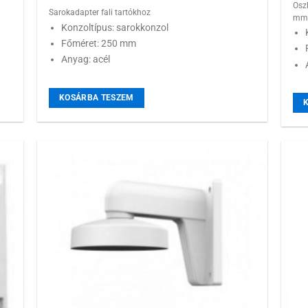
Osz
Sarokadapter fali tartókhoz
mm 
Konzoltípus: sarokkonzol
Főméret: 250 mm
Anyag: acél
KOSÁRBA TESZEM
 a
Hozzáadás a
ához
kívánságlistához