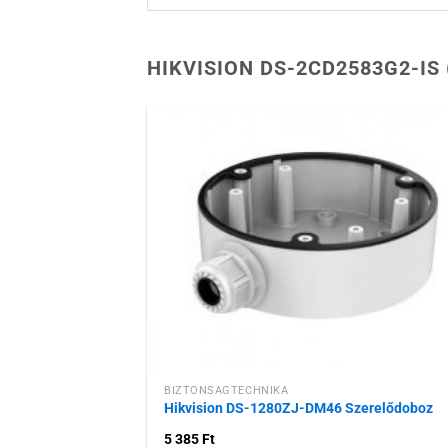
HIKVISION DS-2CD2583G2-IS
Hozzáadás
kívánságlist
BIZTONSÁGTECHNIKA
Hikvision DS-1280ZJ-DM46 Szerelődoboz
5 385
Ft