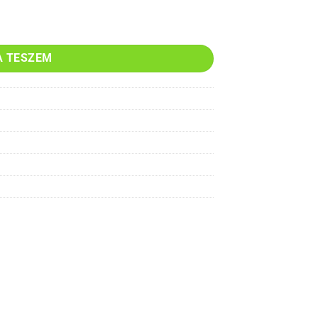
a mennyiség
A TESZEM