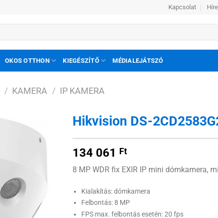
Kapcsolat
Hír
OKOS OTTHON
KIEGÉSZÍTŐ
MÉDIALEJÁTSZÓ
/
KAMERA
/
IP KAMERA
Hikvision DS-2CD2583G2
Hozzáadás
134 061
Ft
a
kívánságlistához
8 MP WDR fix EXIR IP mini dómkamera, mik
Kialakítás: dómkamera
Felbontás: 8 MP
FPS max. felbontás esetén: 20 fps