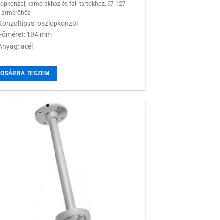
lopkonzol, kamerákhoz és fali tartókhoz, 67-127
átmérőhöz
Konzoltípus: oszlopkonzol
Főméret: 194 mm
Anyag: acél
KOSÁRBA TESZEM
Hozzáadás a
kívánságlistához