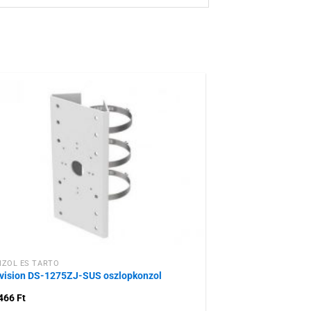
Hozzáadás a
kívánságlistához
ZOL ÉS TARTÓ
vision DS-1275ZJ-SUS oszlopkonzol
 466
Ft