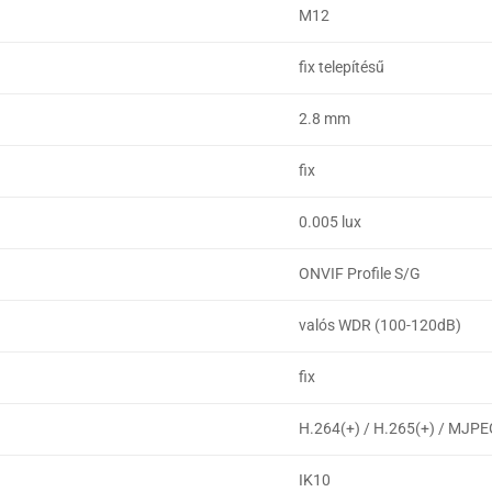
M12
fix telepítésű
2.8 mm
fix
0.005 lux
ONVIF Profile S/G
valós WDR (100-120dB)
fix
H.264(+) / H.265(+) / MJP
IK10