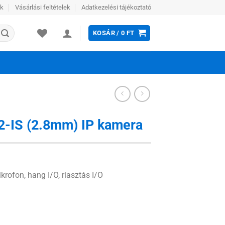
ek
Vásárlási feltételek
Adatkezelési tájékoztató
KOSÁR /
0
FT
-IS (2.8mm) IP kamera
rofon, hang I/O, riasztás I/O