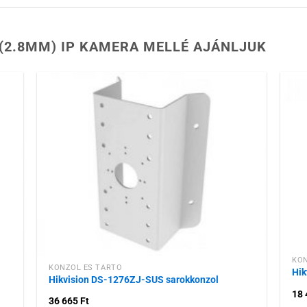
 (2.8MM) IP KAMERA MELLÉ AJÁNLJUK
 a
Hozzáadás a
ához
kívánságlistához
KON
KONZOL ÉS TARTÓ
Hik
Hikvision DS-1276ZJ-SUS sarokkonzol
18
36 665
Ft