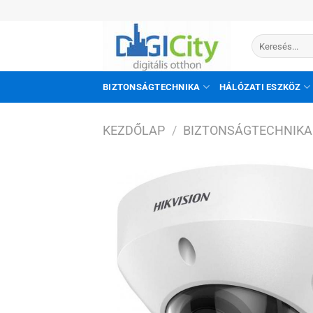
Skip
to
Keresés
content
a
következőre:
BIZTONSÁGTECHNIKA
HÁLÓZATI ESZKÖZ
KEZDŐLAP
/
BIZTONSÁGTECHNIKA