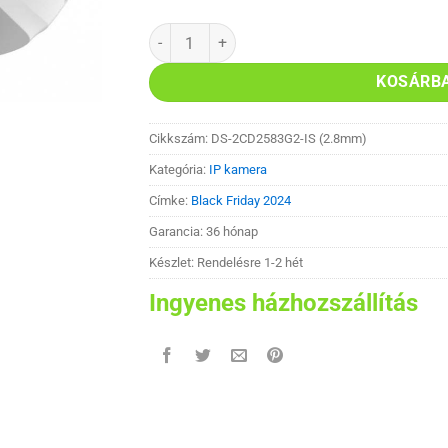
Hikvision DS-2CD2583G2-IS (2.8mm) IP kamer
KOSÁRB
Cikkszám:
DS-2CD2583G2-IS (2.8mm)
Kategória:
IP kamera
Címke:
Black Friday 2024
Garancia: 36 hónap
Készlet: Rendelésre 1-2 hét
Ingyenes házhozszállítás