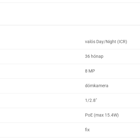
valós Day/Night (ICR)
36 hónap
8 MP
dómkamera
1/2.8"
PoE (max 15.4W)
fix