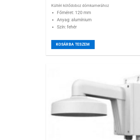
Kültéri kötődoboz dómkamerához
Főméret: 120 mm
Anyag: alumínium
Szín: fehér
KOSÁRBA TESZEM
Hozzáadás
kívánságlist