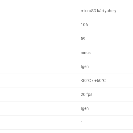
microSD kártyahely
106
59
nincs
Igen
-30°C / +60°C
20 fps
Igen
1