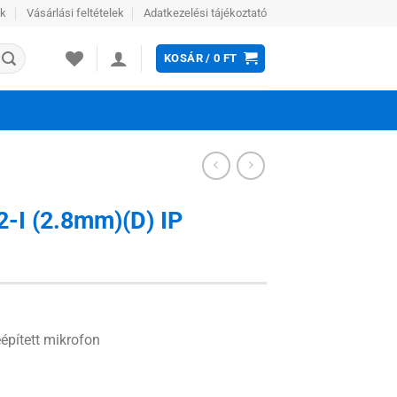
ek
Vásárlási feltételek
Adatkezelési tájékoztató
KOSÁR /
0
FT
-I (2.8mm)(D) IP
épített mikrofon