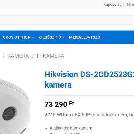
Kapcsolat
Hír
OKOS OTTHON
KIEGÉSZÍTŐ
MÉDIALEJÁTSZÓ
/
KAMERA
/
IP KAMERA
Hikvision DS-2CD2523G2
kamera
Hozzáadás
a
kívánságlistához
73 290
Ft
2 MP WDR fix EXIR IP mini dómkamera, be
Kialakítás: dómkamera