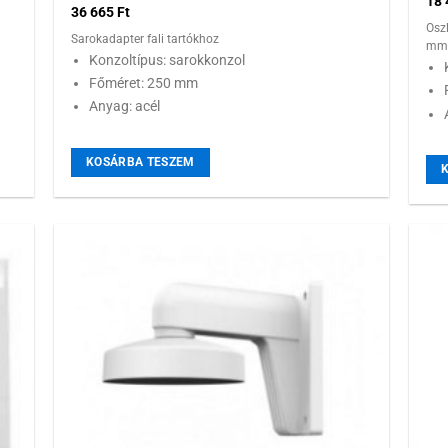
18
36 665
Ft
Osz
Sarokadapter fali tartókhoz
mm 
Konzoltípus: sarokkonzol
Főméret: 250 mm
Anyag: acél
KOSÁRBA TESZEM
 a
Hozzáadás a
ához
kívánságlistához