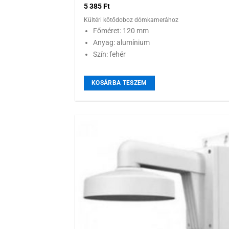
5 385
Ft
Kültéri kötődoboz dómkamerához
Főméret: 120 mm
Anyag: alumínium
Szín: fehér
KOSÁRBA TESZEM
Hozzáadás
kívánságlist