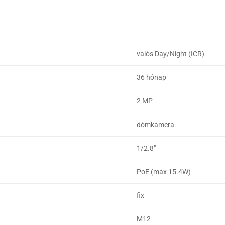
valós Day/Night (ICR)
36 hónap
2 MP
dómkamera
1/2.8"
PoE (max 15.4W)
fix
M12