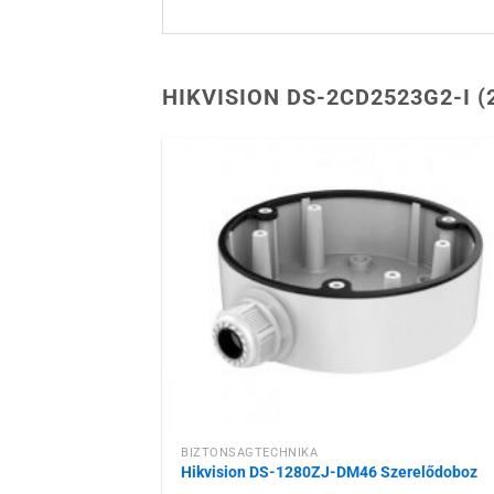
HIKVISION DS-2CD2523G2-I 
Hozzáadás
kívánságlist
BIZTONSÁGTECHNIKA
Hikvision DS-1280ZJ-DM46 Szerelődoboz