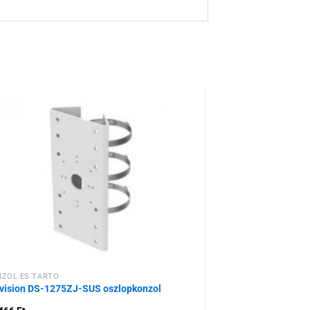
Hozzáadás a
kívánságlistához
ZOL ÉS TARTÓ
vision DS-1275ZJ-SUS oszlopkonzol