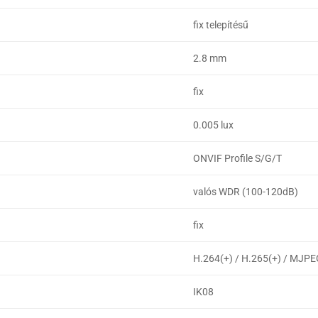
fix telepítésű
2.8 mm
fix
0.005 lux
ONVIF Profile S/G/T
valós WDR (100-120dB)
fix
H.264(+) / H.265(+) / MJP
IK08