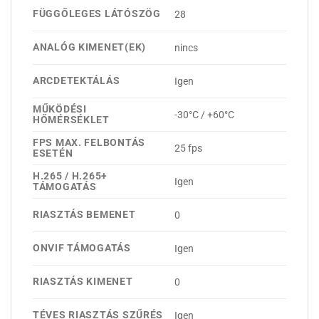
FÜGGŐLEGES LÁTÓSZÖG
28
ANALÓG KIMENET(EK)
nincs
ARCDETEKTÁLÁS
Igen
MŰKÖDÉSI
-30°C / +60°C
HŐMÉRSÉKLET
FPS MAX. FELBONTÁS
25 fps
ESETÉN
H.265 / H.265+
Igen
TÁMOGATÁS
RIASZTÁS BEMENET
0
ONVIF TÁMOGATÁS
Igen
RIASZTÁS KIMENET
0
TÉVES RIASZTÁS SZŰRÉS
Igen