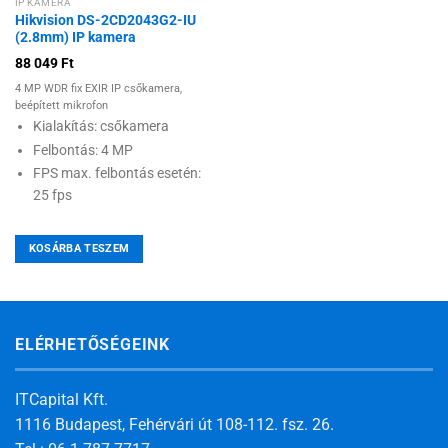
IP KAMERA
Hikvision DS-2CD2043G2-IU
(2.8mm) IP kamera
88 049
Ft
4 MP WDR fix EXIR IP csőkamera,
beépített mikrofon
Kialakítás: csőkamera
Felbontás: 4 MP
FPS max. felbontás esetén:
25 fps
KOSÁRBA TESZEM
ELÉRHETŐSÉGEINK
ITCapital Kft.
1116 Budapest, Fehérvári út 108-112. fsz. 26.