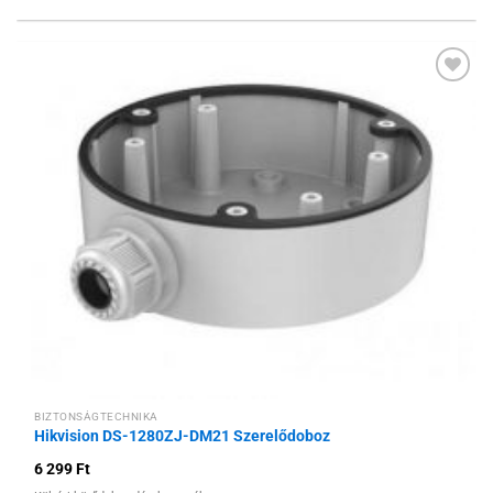
Hozzáadás a
kívánságlistához
BIZTONSÁGTECHNIKA
Hikvision DS-1280ZJ-DM21 Szerelődoboz
6 299
Ft