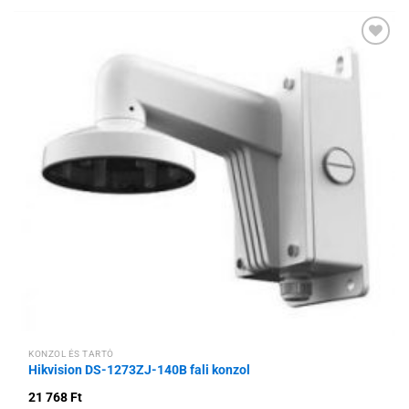
Hozzáadás a
kívánságlistához
KONZOL ÉS TARTÓ
Hikvision DS-1273ZJ-140B fali konzol
21 768
Ft