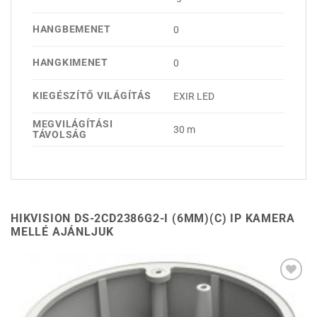
HANGBEMENET
0
HANGKIMENET
0
KIEGÉSZÍTŐ VILÁGÍTÁS
EXIR LED
MEGVILÁGÍTÁSI
30 m
TÁVOLSÁG
HIKVISION DS-2CD2386G2-I (6MM)(C) IP KAMERA
MELLÉ AJÁNLJUK
Hozzáadás a