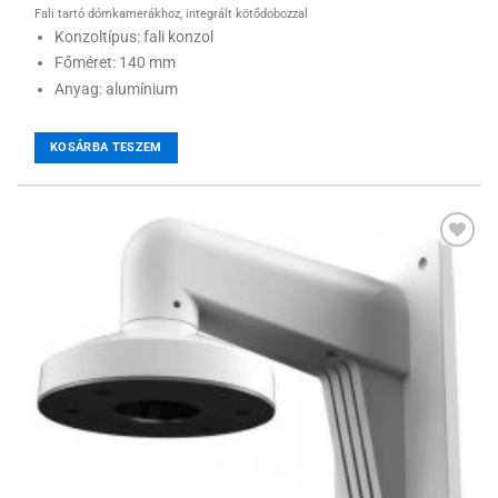
Fali tartó dómkamerákhoz, integrált kötődobozzal
Konzoltípus: fali konzol
Főméret: 140 mm
Anyag: alumínium
KOSÁRBA TESZEM
Hozzáadás a
kívánságlistához