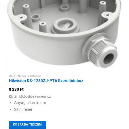
kívánságlistához
BIZTONSÁGTECHNIKA
Hikvision DS-1280ZJ-PT6 Szerelődoboz
8 230
Ft
Kültéri kötődoboz kamerához
Anyag: alumínium
Szín: fehér
KOSÁRBA TESZEM