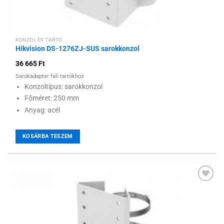
KONZOL ÉS TARTÓ
Hikvision DS-1276ZJ-SUS sarokkonzol
36 665
Ft
Sarokadapter fali tartókhoz
Konzoltípus: sarokkonzol
Főméret: 250 mm
Anyag: acél
KOSÁRBA TESZEM
Hozzáadás a
kívánságlistához