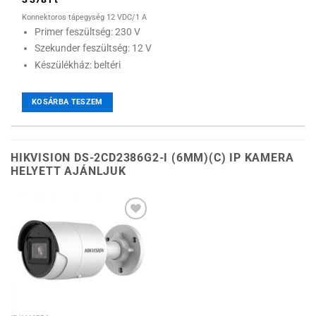
Konnektoros tápegység 12 VDC/1 A
Primer feszültség: 230 V
Szekunder feszültség: 12 V
Készülékház: beltéri
KOSÁRBA TESZEM
HIKVISION DS-2CD2386G2-I (6MM)(C) IP KAMERA
HELYETT AJÁNLJUK
Hozzáadás a
kívánságlistához