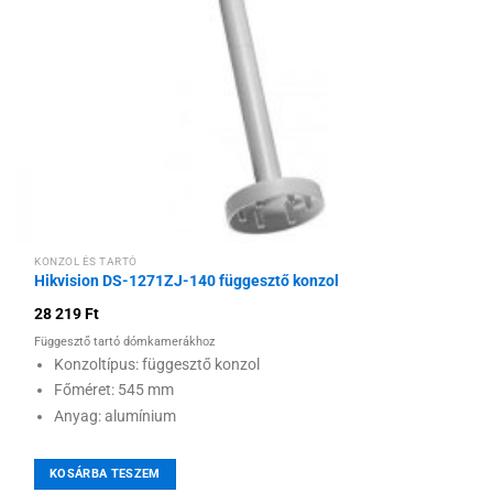
KONZOL ÉS TARTÓ
Hikvision DS-1271ZJ-140 függesztő konzol
28 219
Ft
Függesztő tartó dómkamerákhoz
Konzoltípus: függesztő konzol
Főméret: 545 mm
Anyag: alumínium
KOSÁRBA TESZEM