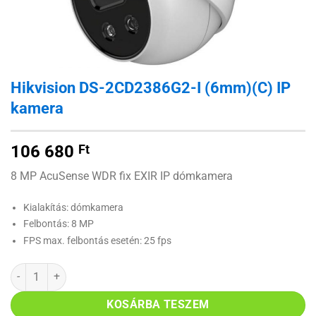
Hikvision DS-2CD2386G2-I (6mm)(C) IP
kamera
106 680
Ft
8 MP AcuSense WDR fix EXIR IP dómkamera
Kialakítás: dómkamera
Felbontás: 8 MP
FPS max. felbontás esetén: 25 fps
Hikvision DS-2CD2386G2-I (6mm)(C) IP kamera mennyiség
KOSÁRBA TESZEM