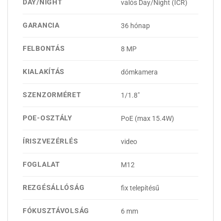
DAY/NIGHT
valós Day/Night (ICR)
GARANCIA
36 hónap
FELBONTÁS
8 MP
KIALAKÍTÁS
dómkamera
SZENZORMÉRET
1/1.8"
POE-OSZTÁLY
PoE (max 15.4W)
ÍRISZVEZÉRLÉS
video
FOGLALAT
M12
REZGÉSÁLLÓSÁG
fix telepítésű
FÓKUSZTÁVOLSÁG
6 mm