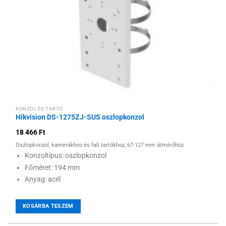
KONZOL ÉS TARTÓ
Hikvision DS-1275ZJ-SUS oszlopkonzol
18 466
Ft
Oszlopkonzol, kamerákhoz és fali tartókhoz, 67-127 mm átmérőhöz
Konzoltípus: oszlopkonzol
Főméret: 194 mm
Anyag: acél
KOSÁRBA TESZEM