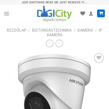
Skip
ADD ANYTHING HERE OR JUST REMOVE IT...
to
content
KEZDŐLAP
/
BIZTONSÁGTECHNIKA
/
KAMERA
/
IP
KAMERA
Hozzáadás
a
kívánságlistához