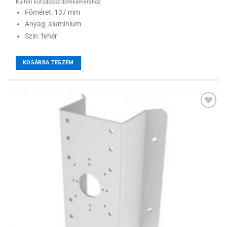
Kültéri kötődoboz dómkamerához
Főméret: 137 mm
Anyag: alumínium
Szín: fehér
KOSÁRBA TESZEM
Hozzáadás a
kívánságlistához