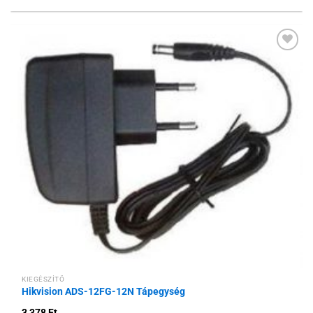
Hozzáadás a
kívánságlistához
KIEGÉSZÍTŐ
Hikvision ADS-12FG-12N Tápegység
3 378
Ft