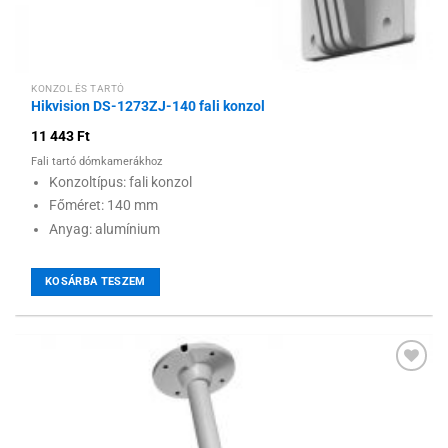
KONZOL ÉS TARTÓ
Hikvision DS-1273ZJ-140 fali konzol
11 443
Ft
Fali tartó dómkamerákhoz
Konzoltípus: fali konzol
Főméret: 140 mm
Anyag: alumínium
KOSÁRBA TESZEM
Hozzáadás a
kívánságlistához