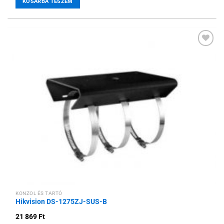
KOSÁRBA TESZEM
Hozzáadás a
kívánságlistához
KONZOL ÉS TARTÓ
Hikvision DS-1275ZJ-SUS-B
21 869
Ft