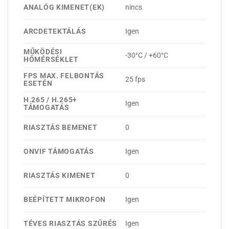
ANALÓG KIMENET(EK)
nincs
ARCDETEKTÁLÁS
Igen
MŰKÖDÉSI
-30°C / +60°C
HŐMÉRSÉKLET
FPS MAX. FELBONTÁS
25 fps
ESETÉN
H.265 / H.265+
Igen
TÁMOGATÁS
RIASZTÁS BEMENET
0
ONVIF TÁMOGATÁS
Igen
RIASZTÁS KIMENET
0
BEÉPÍTETT MIKROFON
Igen
TÉVES RIASZTÁS SZŰRÉS
Igen