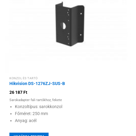
kívánságlistához
KONZOL ÉS TARTÓ
Hikvision DS-1276ZJ-SUS-B
26 187
Ft
Sarokadapter fali tartókhoz, fekete
Konzoltípus: sarokkonzol
Főméret: 250 mm
Anyag: acél