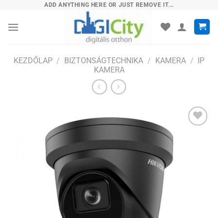
Skip
ADD ANYTHING HERE OR JUST REMOVE IT...
to
content
KEZDŐLAP
/
BIZTONSÁGTECHNIKA
/
KAMERA
/
IP
KAMERA
Hozzáadás
a
kívánságlistához