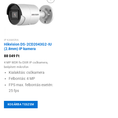
Hozzáadás a
kívánságlistához
IP KAMERA
Hikvision DS-2CD2043G2-IU
(2.8mm) IP kamera
88 049
Ft
4 MP WDR fix EXIR IP csőkamera,
beépített mikrofon
Kialakítás: csőkamera
Felbontás: 4 MP
FPS max. felbontás esetén:
25 fps
KOSÁRBA TESZEM