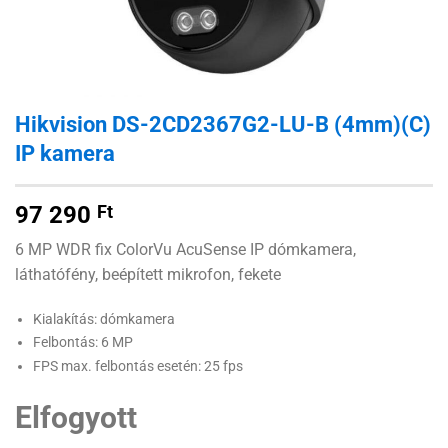
Hikvision DS-2CD2367G2-LU-B (4mm)(C)
IP kamera
97 290
Ft
6 MP WDR fix ColorVu AcuSense IP dómkamera,
láthatófény, beépített mikrofon, fekete
Kialakítás: dómkamera
Felbontás: 6 MP
FPS max. felbontás esetén: 25 fps
Elfogyott