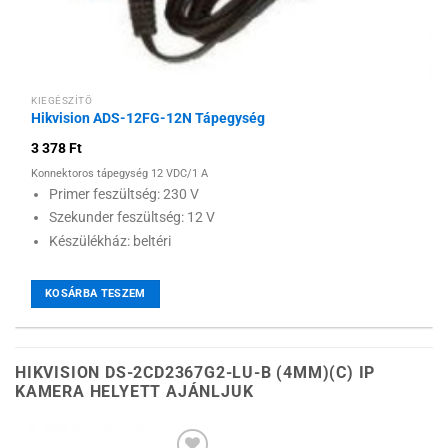
KIEGÉSZÍTŐ
Hikvision ADS-12FG-12N Tápegység
3 378
Ft
Konnektoros tápegység 12 VDC/1 A
Primer feszültség: 230 V
Szekunder feszültség: 12 V
Készülékház: beltéri
KOSÁRBA TESZEM
HIKVISION DS-2CD2367G2-LU-B (4MM)(C) IP
KAMERA HELYETT AJÁNLJUK