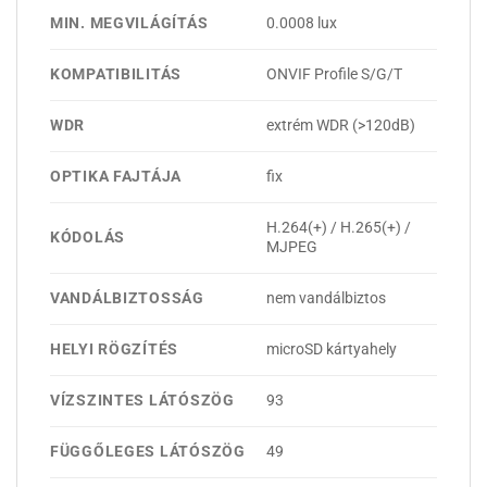
MIN. MEGVILÁGÍTÁS
0.0008 lux
KOMPATIBILITÁS
ONVIF Profile S/G/T
WDR
extrém WDR (>120dB)
OPTIKA FAJTÁJA
fix
H.264(+) / H.265(+) /
KÓDOLÁS
MJPEG
VANDÁLBIZTOSSÁG
nem vandálbiztos
HELYI RÖGZÍTÉS
microSD kártyahely
VÍZSZINTES LÁTÓSZÖG
93
FÜGGŐLEGES LÁTÓSZÖG
49