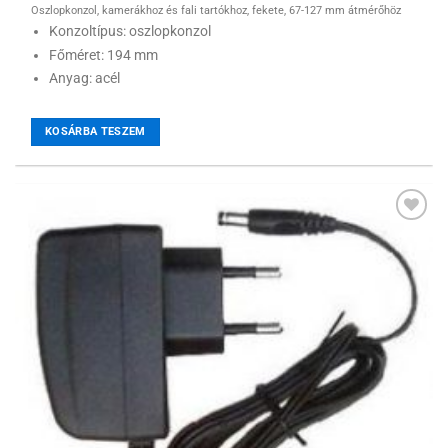
Oszlopkonzol, kamerákhoz és fali tartókhoz, fekete, 67-127 mm átmérőhöz
Konzoltípus: oszlopkonzol
Főméret: 194 mm
Anyag: acél
KOSÁRBA TESZEM
Hozzáadás a
kívánságlistához