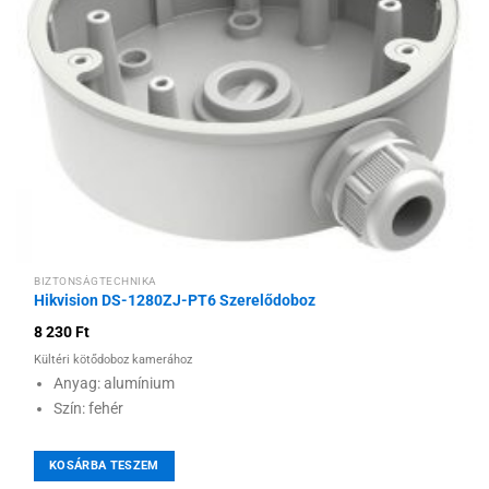
kívánságlistához
BIZTONSÁGTECHNIKA
Hikvision DS-1280ZJ-PT6 Szerelődoboz
8 230
Ft
Kültéri kötődoboz kamerához
Anyag: alumínium
Szín: fehér
KOSÁRBA TESZEM