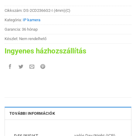
Cikkszám:
DS-2CD2366G2-I (4mm)(C)
Kategória:
IP kamera
Garancia: 36 hónap
Készlet: Nem rendelhető
Ingyenes házhozszállítás
TOVÁBBI INFORMÁCIÓK
DAY/NIGHT
valós Day/Night (ICR)