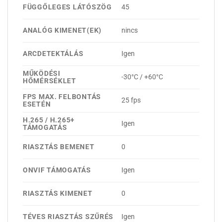
FÜGGŐLEGES LÁTÓSZÖG
45
ANALÓG KIMENET(EK)
nincs
ARCDETEKTÁLÁS
Igen
MŰKÖDÉSI
-30°C / +60°C
HŐMÉRSÉKLET
FPS MAX. FELBONTÁS
25 fps
ESETÉN
H.265 / H.265+
Igen
TÁMOGATÁS
RIASZTÁS BEMENET
0
ONVIF TÁMOGATÁS
Igen
RIASZTÁS KIMENET
0
TÉVES RIASZTÁS SZŰRÉS
Igen