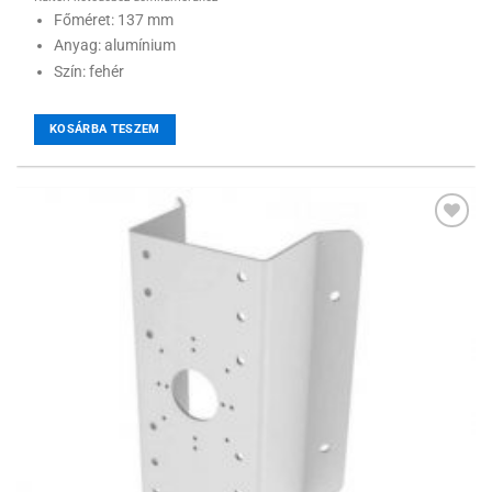
Főméret: 137 mm
Anyag: alumínium
Szín: fehér
KOSÁRBA TESZEM
Hozzáadás a
kívánságlistához