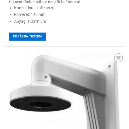
Fali tartó dómkamerákhoz, integrált kötődobozzal
Konzoltípus: fali konzol
Főméret: 140 mm
Anyag: alumínium
KOSÁRBA TESZEM
Hozzáadás a
kívánságlistához