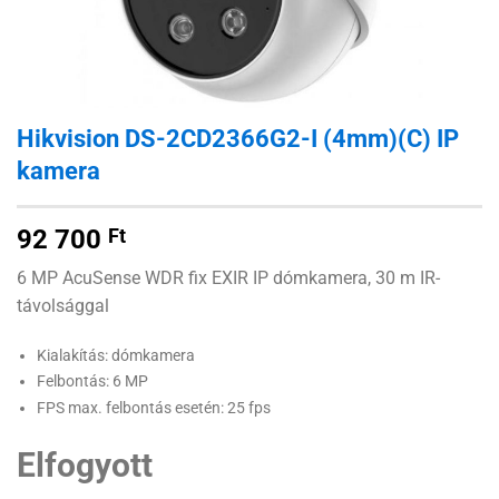
Hikvision DS-2CD2366G2-I (4mm)(C) IP
kamera
92 700
Ft
6 MP AcuSense WDR fix EXIR IP dómkamera, 30 m IR-
távolsággal
Kialakítás: dómkamera
Felbontás: 6 MP
FPS max. felbontás esetén: 25 fps
Elfogyott