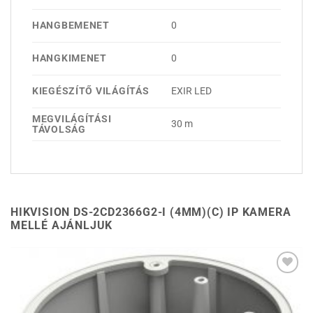
HANGBEMENET
0
HANGKIMENET
0
KIEGÉSZÍTŐ VILÁGÍTÁS
EXIR LED
MEGVILÁGÍTÁSI
30 m
TÁVOLSÁG
HIKVISION DS-2CD2366G2-I (4MM)(C) IP KAMERA
MELLÉ AJÁNLJUK
Hozzáadás a