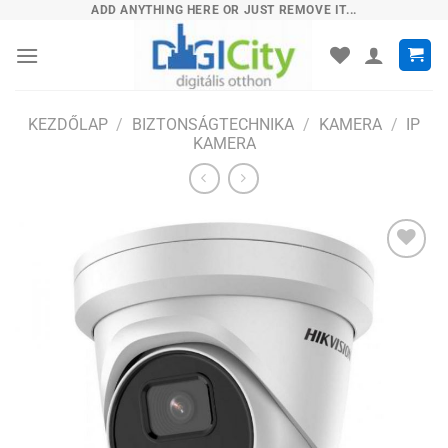
Skip
ADD ANYTHING HERE OR JUST REMOVE IT...
to
content
KEZDŐLAP
/
BIZTONSÁGTECHNIKA
/
KAMERA
/
IP
KAMERA
Hozzáadás
a
kívánságlistához