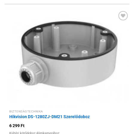
Hozzáadás a
kívánságlistához
BIZTONSÁGTECHNIKA
Hikvision DS-1280ZJ-DM21 Szerelődoboz
6 299
Ft
Kültéri kötődoboz dómkamerához