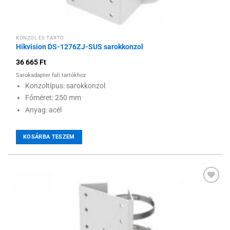
KONZOL ÉS TARTÓ
Hikvision DS-1276ZJ-SUS sarokkonzol
36 665
Ft
Sarokadapter fali tartókhoz
Konzoltípus: sarokkonzol
Főméret: 250 mm
Anyag: acél
KOSÁRBA TESZEM
Hozzáadás a
kívánságlistához