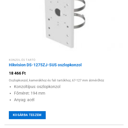
KONZOL ÉS TARTÓ
Hikvision DS-1275ZJ-SUS oszlopkonzol
18 466
Ft
Oszlopkonzol, kamerákhoz és fali tartókhoz, 67-127 mm átmérőhöz
Konzoltípus: oszlopkonzol
Főméret: 194 mm
Anyag: acél
KOSÁRBA TESZEM