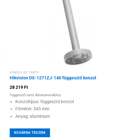
KONZOL ÉS TARTÓ
Hikvision DS-1271ZJ-140 függesztő konzol
28 219
Ft
Függesztő tartó dómkamerákhoz
Konzoltípus: függesztő konzol
Főméret: 545 mm
Anyag: alumínium
KOSÁRBA TESZEM