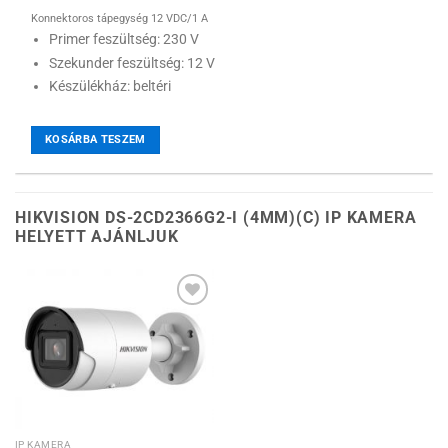
Konnektoros tápegység 12 VDC/1 A
Primer feszültség: 230 V
Szekunder feszültség: 12 V
Készülékház: beltéri
KOSÁRBA TESZEM
HIKVISION DS-2CD2366G2-I (4MM)(C) IP KAMERA
HELYETT AJÁNLJUK
Hozzáadás a
kívánságlistához
IP KAMERA