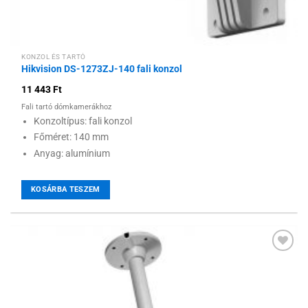
KONZOL ÉS TARTÓ
Hikvision DS-1273ZJ-140 fali konzol
11 443
Ft
Fali tartó dómkamerákhoz
Konzoltípus: fali konzol
Főméret: 140 mm
Anyag: alumínium
KOSÁRBA TESZEM
Hozzáadás a
kívánságlistához