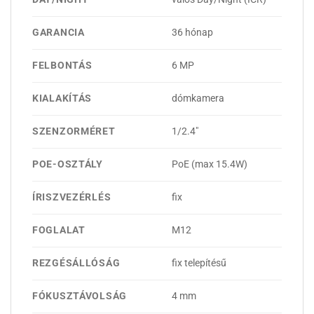
GARANCIA
36 hónap
FELBONTÁS
6 MP
KIALAKÍTÁS
dómkamera
SZENZORMÉRET
1/2.4"
POE-OSZTÁLY
PoE (max 15.4W)
ÍRISZVEZÉRLÉS
fix
FOGLALAT
M12
REZGÉSÁLLÓSÁG
fix telepítésű
FÓKUSZTÁVOLSÁG
4 mm