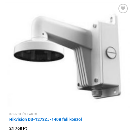
Hozzáadás a
kívánságlistához
KONZOL ÉS TARTÓ
Hikvision DS-1273ZJ-140B fali konzol
21 768
Ft