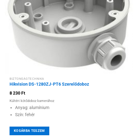
kívánságlistához
BIZTONSÁGTECHNIKA
Hikvision DS-1280ZJ-PT6 Szerelődoboz
8 230
Ft
Kültéri kötődoboz kamerához
Anyag: alumínium
Szín: fehér
KOSÁRBA TESZEM