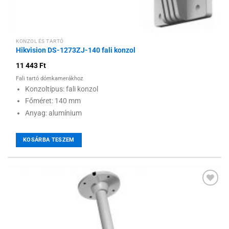
KONZOL ÉS TARTÓ
Hikvision DS-1273ZJ-140 fali konzol
11 443
Ft
Fali tartó dómkamerákhoz
Konzoltípus: fali konzol
Főméret: 140 mm
Anyag: alumínium
KOSÁRBA TESZEM
Hozzáadás a
kívánságlistához