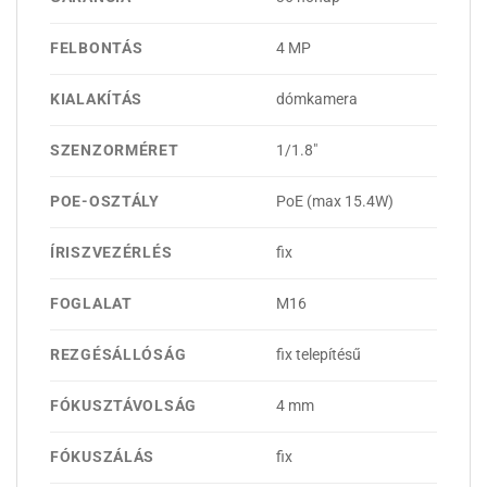
FELBONTÁS
4 MP
KIALAKÍTÁS
dómkamera
SZENZORMÉRET
1/1.8"
POE-OSZTÁLY
PoE (max 15.4W)
ÍRISZVEZÉRLÉS
fix
FOGLALAT
M16
REZGÉSÁLLÓSÁG
fix telepítésű
FÓKUSZTÁVOLSÁG
4 mm
FÓKUSZÁLÁS
fix