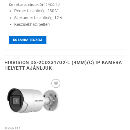
Konnektoros tápegység 12 VDC/1 A
Primer feszültség: 230 V
Szekunder feszültség: 12 V
Készülékház: beltéri
KOSÁRBA TESZEM
HIKVISION DS-2CD2347G2-L (4MM)(C) IP KAMERA
HELYETT AJÁNLJUK
Hozzáadás a
kívánságlistához
IP KAMERA