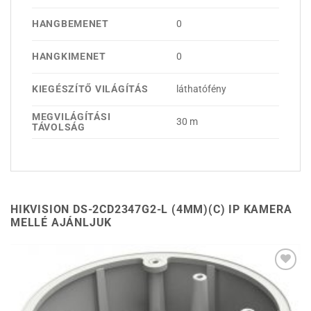
HANGBEMENET
0
HANGKIMENET
0
KIEGÉSZÍTŐ VILÁGÍTÁS
láthatófény
MEGVILÁGÍTÁSI
30 m
TÁVOLSÁG
HIKVISION DS-2CD2347G2-L (4MM)(C) IP KAMERA
MELLÉ AJÁNLJUK
Hozzáadás a