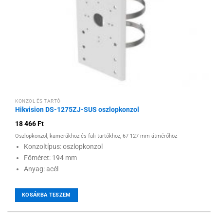
KONZOL ÉS TARTÓ
Hikvision DS-1275ZJ-SUS oszlopkonzol
18 466
Ft
Oszlopkonzol, kamerákhoz és fali tartókhoz, 67-127 mm átmérőhöz
Konzoltípus: oszlopkonzol
Főméret: 194 mm
Anyag: acél
KOSÁRBA TESZEM