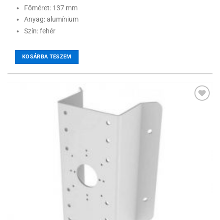
Főméret: 137 mm
Anyag: alumínium
Szín: fehér
KOSÁRBA TESZEM
Hozzáadás a
kívánságlistához