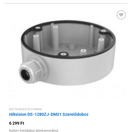
Hozzáadás a
kívánságlistához
BIZTONSÁGTECHNIKA
Hikvision DS-1280ZJ-DM21 Szerelődoboz
6 299
Ft
Kültéri kötődoboz dómkamerához