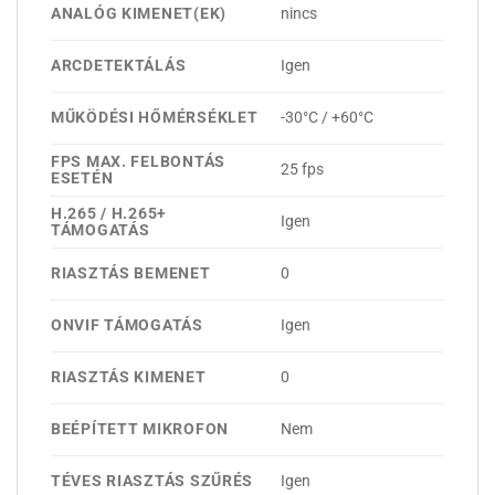
ANALÓG KIMENET(EK)
nincs
ARCDETEKTÁLÁS
Igen
MŰKÖDÉSI HŐMÉRSÉKLET
-30°C / +60°C
FPS MAX. FELBONTÁS
25 fps
ESETÉN
H.265 / H.265+
Igen
TÁMOGATÁS
RIASZTÁS BEMENET
0
ONVIF TÁMOGATÁS
Igen
RIASZTÁS KIMENET
0
BEÉPÍTETT MIKROFON
Nem
TÉVES RIASZTÁS SZŰRÉS
Igen