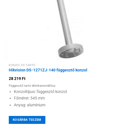
KONZOL ÉS TARTÓ
Hikvision DS-1271ZJ-140 függesztő konzol
28 219
Ft
Függesztő tartó dómkamerákhoz
Konzoltípus: függesztő konzol
Főméret: 545 mm
Anyag: alumínium
KOSÁRBA TESZEM