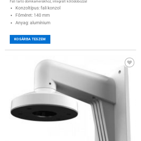
Fali tartó dómkamerákhoz, integrált kötődobozzal
Konzoltípus: fali konzol
Főméret: 140 mm
Anyag: alumínium
KOSÁRBA TESZEM
Hozzáadás a
kívánságlistához