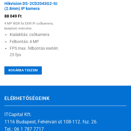
Hikvision DS-2CD2043G2-IU
(2.8mm) IP kamera
88 049
Ft
4 MP WDR fix EXIR IP csőkamera,
beépített mikrofon
Kialakítás: csőkamera
Felbontás: 4 MP
FPS max. felbontás esetén:
25 fps
KOSÁRBA TESZEM
ELÉRHETŐSÉGEINK
ITCapital Kft.
1116 Budapest, Fehérvári út 108-112. fsz. 26.
Tel.: 06 1 787 7717