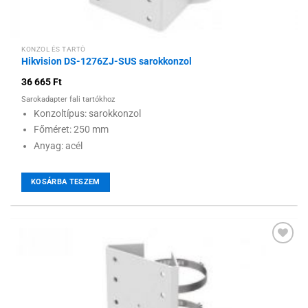
KONZOL ÉS TARTÓ
Hikvision DS-1276ZJ-SUS sarokkonzol
36 665
Ft
Sarokadapter fali tartókhoz
Konzoltípus: sarokkonzol
Főméret: 250 mm
Anyag: acél
KOSÁRBA TESZEM
Hozzáadás a
kívánságlistához