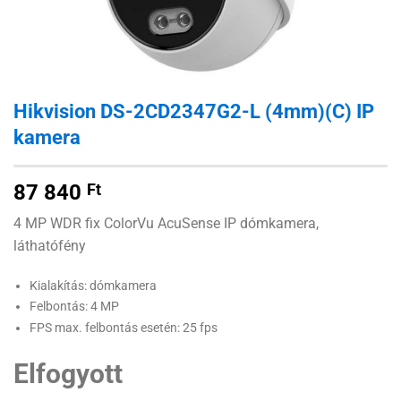
Hikvision DS-2CD2347G2-L (4mm)(C) IP
kamera
87 840
Ft
4 MP WDR fix ColorVu AcuSense IP dómkamera,
láthatófény
Kialakítás: dómkamera
Felbontás: 4 MP
FPS max. felbontás esetén: 25 fps
Elfogyott