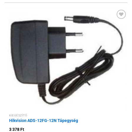
Hozzáadás a
kívánságlistához
KIEGÉSZÍTŐ
Hikvision ADS-12FG-12N Tápegység
3 378
Ft