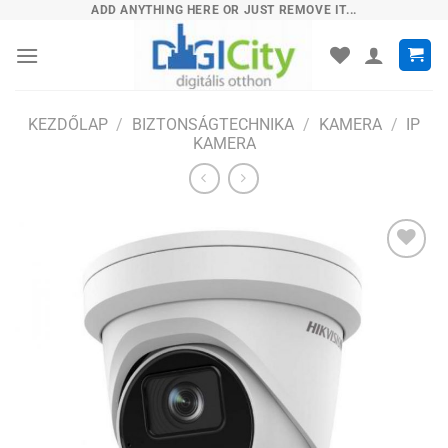
Skip
ADD ANYTHING HERE OR JUST REMOVE IT...
to
content
KEZDŐLAP
/
BIZTONSÁGTECHNIKA
/
KAMERA
/
IP
KAMERA
Hozzáadás
a
kívánságlistához