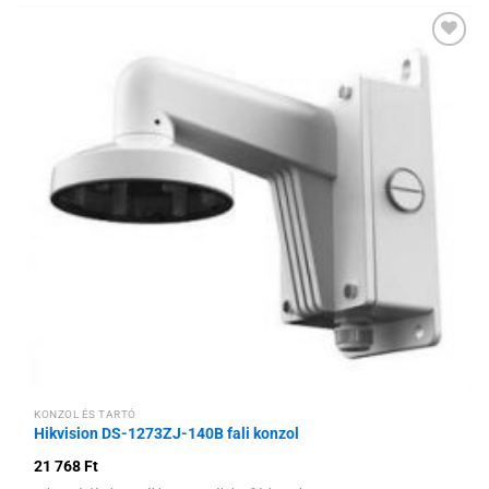
Hozzáadás a
kívánságlistához
KONZOL ÉS TARTÓ
Hikvision DS-1273ZJ-140B fali konzol
21 768
Ft