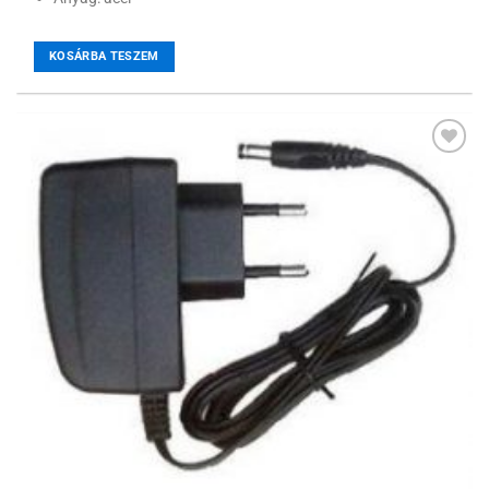
KOSÁRBA TESZEM
Hozzáadás a
kívánságlistához