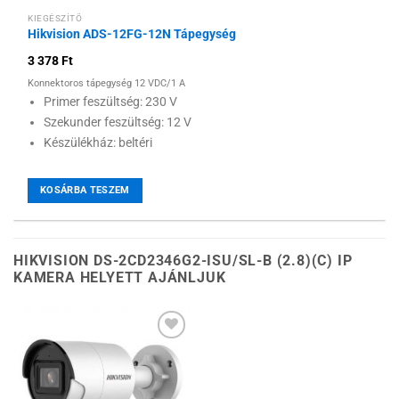
KIEGÉSZÍTŐ
Hikvision ADS-12FG-12N Tápegység
3 378
Ft
Konnektoros tápegység 12 VDC/1 A
Primer feszültség: 230 V
Szekunder feszültség: 12 V
Készülékház: beltéri
KOSÁRBA TESZEM
HIKVISION DS-2CD2346G2-ISU/SL-B (2.8)(C) IP
KAMERA HELYETT AJÁNLJUK
Hozzáadás a
kívánságlistához