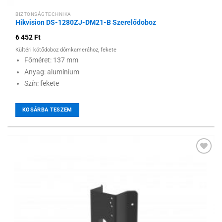
BIZTONSÁGTECHNIKA
Hikvision DS-1280ZJ-DM21-B Szerelődoboz
6 452
Ft
Kültéri kötődoboz dómkamerához, fekete
Főméret: 137 mm
Anyag: alumínium
Szín: fekete
KOSÁRBA TESZEM
Hozzáadás a
kívánságlistához