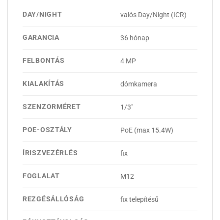
DAY/NIGHT
valós Day/Night (ICR)
GARANCIA
36 hónap
FELBONTÁS
4 MP
KIALAKÍTÁS
dómkamera
SZENZORMÉRET
1/3"
POE-OSZTÁLY
PoE (max 15.4W)
ÍRISZVEZÉRLÉS
fix
FOGLALAT
M12
REZGÉSÁLLÓSÁG
fix telepítésű