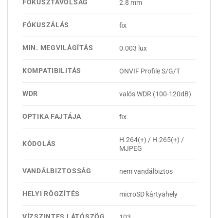
FÓKUSZTÁVOLSÁG
2.8 mm
FÓKUSZÁLÁS
fix
MIN. MEGVILÁGÍTÁS
0.003 lux
KOMPATIBILITÁS
ONVIF Profile S/G/T
WDR
valós WDR (100-120dB)
OPTIKA FAJTÁJA
fix
H.264(+) / H.265(+) /
KÓDOLÁS
MJPEG
VANDÁLBIZTOSSÁG
nem vandálbiztos
HELYI RÖGZÍTÉS
microSD kártyahely
VÍZSZINTES LÁTÓSZÖG
103