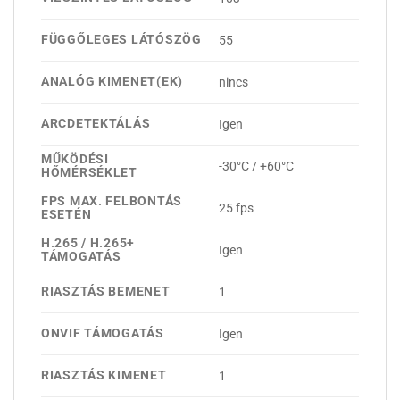
FÜGGŐLEGES LÁTÓSZÖG
55
ANALÓG KIMENET(EK)
nincs
ARCDETEKTÁLÁS
Igen
MŰKÖDÉSI
-30°C / +60°C
HŐMÉRSÉKLET
FPS MAX. FELBONTÁS
25 fps
ESETÉN
H.265 / H.265+
Igen
TÁMOGATÁS
RIASZTÁS BEMENET
1
ONVIF TÁMOGATÁS
Igen
RIASZTÁS KIMENET
1