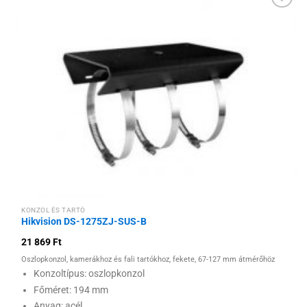
Hozzáadás a
kívánságlistához
KONZOL ÉS TARTÓ
Hikvision DS-1275ZJ-SUS-B
21 869
Ft
Oszlopkonzol, kamerákhoz és fali tartókhoz, fekete, 67-127 mm átmérőhöz
Konzoltípus: oszlopkonzol
Főméret: 194 mm
Anyag: acél