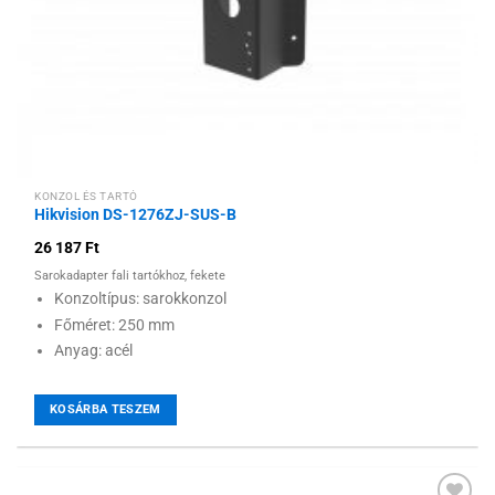
KONZOL ÉS TARTÓ
Hikvision DS-1276ZJ-SUS-B
26 187
Ft
Sarokadapter fali tartókhoz, fekete
Konzoltípus: sarokkonzol
Főméret: 250 mm
Anyag: acél
KOSÁRBA TESZEM