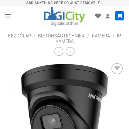
Skip
ADD ANYTHING HERE OR JUST REMOVE IT...
to
content
KEZDŐLAP
/
BIZTONSÁGTECHNIKA
/
KAMERA
/
IP
KAMERA
Hozzáadás
a
kívánságlistához