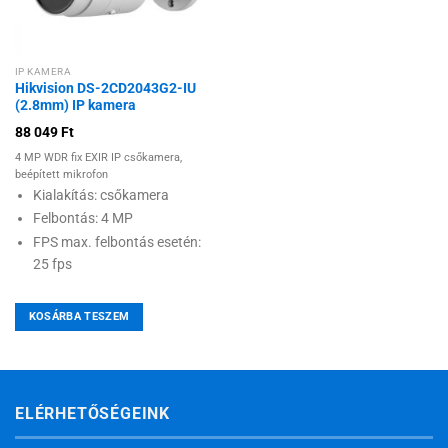
IP KAMERA
Hikvision DS-2CD2043G2-IU
(2.8mm) IP kamera
88 049
Ft
4 MP WDR fix EXIR IP csőkamera,
beépített mikrofon
Kialakítás: csőkamera
Felbontás: 4 MP
FPS max. felbontás esetén:
25 fps
KOSÁRBA TESZEM
ELÉRHETŐSÉGEINK