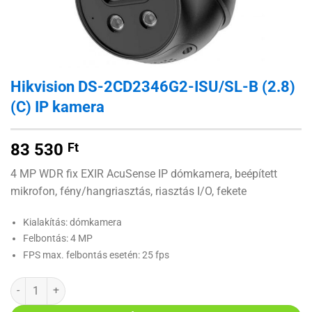
Hikvision DS-2CD2346G2-ISU/SL-B (2.8)
(C) IP kamera
83 530
Ft
4 MP WDR fix EXIR AcuSense IP dómkamera, beépített
mikrofon, fény/hangriasztás, riasztás I/O, fekete
Kialakítás: dómkamera
Felbontás: 4 MP
FPS max. felbontás esetén: 25 fps
Hikvision DS-2CD2346G2-ISU/SL-B (2.8)(C) IP kamera mennyiség