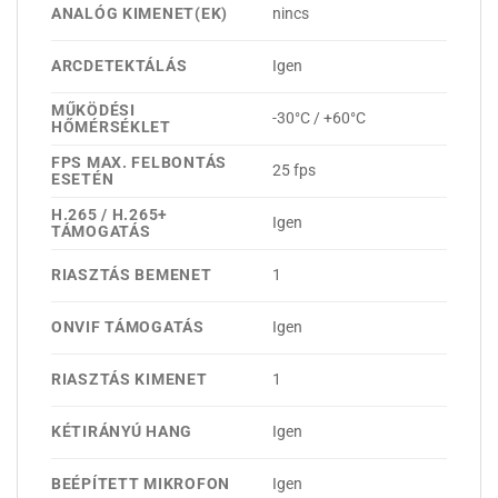
ANALÓG KIMENET(EK)
nincs
ARCDETEKTÁLÁS
Igen
MŰKÖDÉSI
-30°C / +60°C
HŐMÉRSÉKLET
FPS MAX. FELBONTÁS
25 fps
ESETÉN
H.265 / H.265+
Igen
TÁMOGATÁS
RIASZTÁS BEMENET
1
ONVIF TÁMOGATÁS
Igen
RIASZTÁS KIMENET
1
KÉTIRÁNYÚ HANG
Igen
BEÉPÍTETT MIKROFON
Igen