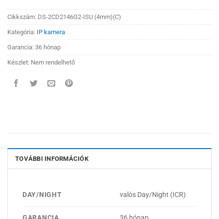
Cikkszám:
DS-2CD2146G2-ISU (4mm)(C)
Kategória:
IP kamera
Garancia: 36 hónap
Készlet: Nem rendelhető
TOVÁBBI INFORMÁCIÓK
DAY/NIGHT
valós Day/Night (ICR)
GARANCIA
36 hónap