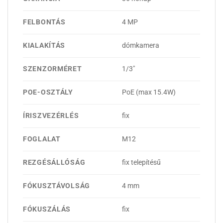
FELBONTÁS
4 MP
KIALAKÍTÁS
dómkamera
SZENZORMÉRET
1/3"
POE-OSZTÁLY
PoE (max 15.4W)
ÍRISZVEZÉRLÉS
fix
FOGLALAT
M12
REZGÉSÁLLÓSÁG
fix telepítésű
FÓKUSZTÁVOLSÁG
4 mm
FÓKUSZÁLÁS
fix