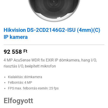
Hikvision DS-2CD2146G2-ISU (4mm)(C)
IP kamera
92 558
Ft
4 MP AcuSense WDR fix EXIR IP dómkamera, hang I/O,
riasztás I/O, beépített mikrofon
Kialakítás: dómkamera
Felbontás: 4 MP
FPS max. felbontás esetén: 25 fps
Elfogyott