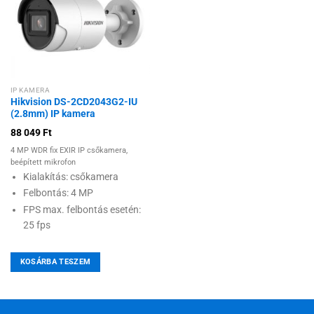
Hozzáadás a
kívánságlistához
IP KAMERA
Hikvision DS-2CD2043G2-IU
(2.8mm) IP kamera
88 049
Ft
4 MP WDR fix EXIR IP csőkamera,
beépített mikrofon
Kialakítás: csőkamera
Felbontás: 4 MP
FPS max. felbontás esetén:
25 fps
KOSÁRBA TESZEM