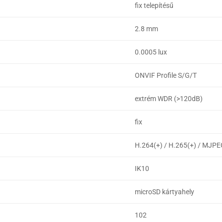
fix telepítésű
2.8 mm
0.0005 lux
ONVIF Profile S/G/T
extrém WDR (>120dB)
fix
H.264(+) / H.265(+) / MJP
IK10
microSD kártyahely
102