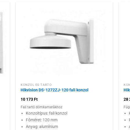
 a
Hozzáadás a
ához
kívánságlistához
KONZOL ÉS TARTÓ
KON
Hikvision DS-1272ZJ-120 fali konzol
Hik
10 173
Ft
28
Fali tartó dómkamerákhoz
Füg
Konzoltípus: fali konzol
Főméret: 120 mm
Anyag: alumínium