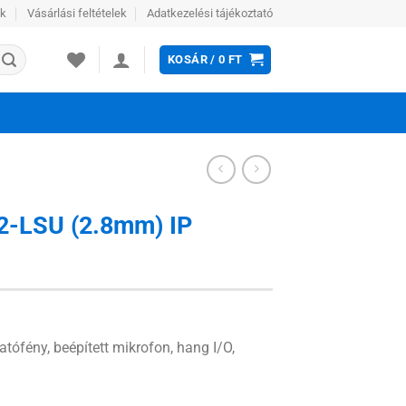
ek
Vásárlási feltételek
Adatkezelési tájékoztató
KOSÁR /
0
FT
2-LSU (2.8mm) IP
ófény, beépített mikrofon, hang I/O,