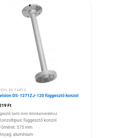
Hozzáadás a
kívánságlistához
ZOL ÉS TARTÓ
vision DS-1271ZJ-120 függesztő konzol
 219
Ft
gesztő tartó mini dómkamerákhoz
Konzoltípus: függesztő konzol
Főméret: 575 mm
Anyag: alumínium