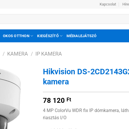
Kapcsolat
Hír
OKOS OTTHON
KIEGÉSZÍTŐ
MÉDIALEJÁTSZÓ
/
KAMERA
/
IP KAMERA
Hikvision DS-2CD2143G
kamera
Hozzáadás
a
kívánságlistához
78 120
Ft
4 MP ColorVu WDR fix IP dómkamera, láthat
riasztás I/O