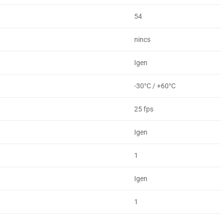
54
nincs
Igen
-30°C / +60°C
25 fps
Igen
1
Igen
1