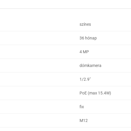
színes
36 hónap
4 MP
dómkamera
1/2.9"
PoE (max 15.4W)
fix
M12