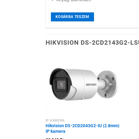
KOSÁRBA TESZEM
HIKVISION DS-2CD2143G2-LS
Hozzáadás a
kívánságlistához
IP KAMERA
Hikvision DS-2CD2043G2-IU (2.8mm)
IP kamera