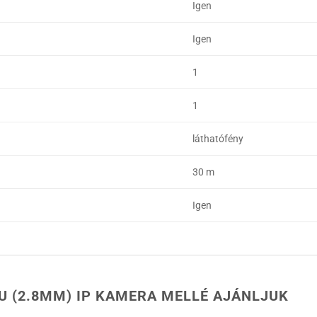
Igen
Igen
1
1
láthatófény
30 m
Igen
U (2.8MM) IP KAMERA MELLÉ AJÁNLJUK