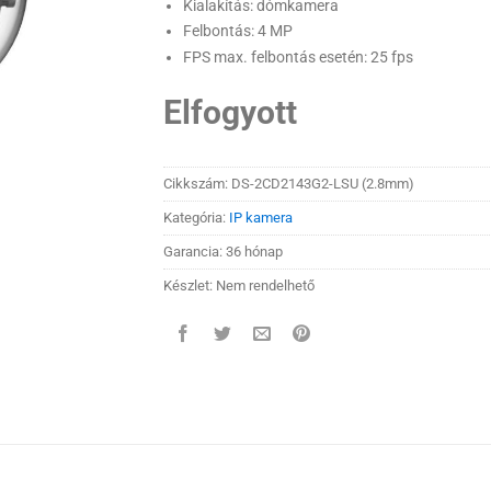
Kialakítás: dómkamera
Felbontás: 4 MP
FPS max. felbontás esetén: 25 fps
Elfogyott
Cikkszám:
DS-2CD2143G2-LSU (2.8mm)
Kategória:
IP kamera
Garancia: 36 hónap
Készlet: Nem rendelhető