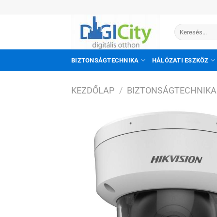
Skip
to
Keresés
content
a
következőre:
BIZTONSÁGTECHNIKA
HÁLÓZATI ESZKÖZ
KEZDŐLAP
/
BIZTONSÁGTECHNIKA