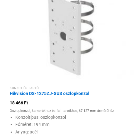
Hozzáadás a
kívánságlistához
KONZOL ÉS TARTÓ
Hikvision DS-1275ZJ-SUS oszlopkonzol
18 466
Ft
Oszlopkonzol, kamerákhoz és fali tartókhoz, 67-127 mm átmérőhöz
Konzoltípus: oszlopkonzol
Főméret: 194 mm
Anyag: acél