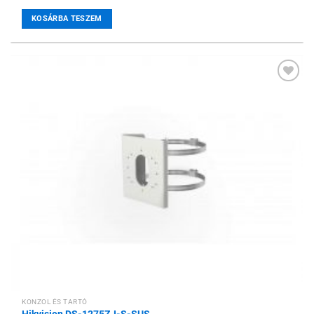
KOSÁRBA TESZEM
Hozzáadás a
kívánságlistához
KONZOL ÉS TARTÓ
Hikvision DS-1275ZJ-S-SUS