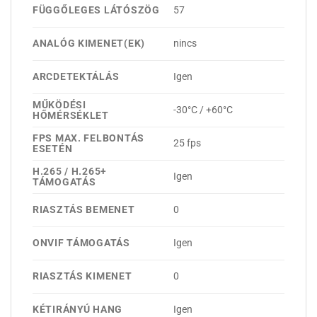
FÜGGŐLEGES LÁTÓSZÖG
57
ANALÓG KIMENET(EK)
nincs
ARCDETEKTÁLÁS
Igen
MŰKÖDÉSI
-30°C / +60°C
HŐMÉRSÉKLET
FPS MAX. FELBONTÁS
25 fps
ESETÉN
H.265 / H.265+
Igen
TÁMOGATÁS
RIASZTÁS BEMENET
0
ONVIF TÁMOGATÁS
Igen
RIASZTÁS KIMENET
0
KÉTIRÁNYÚ HANG
Igen