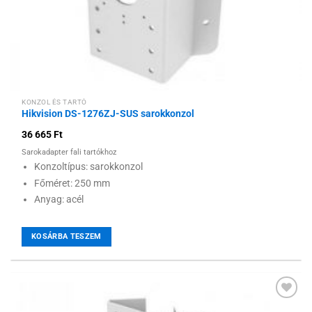
KONZOL ÉS TARTÓ
Hikvision DS-1276ZJ-SUS sarokkonzol
36 665
Ft
Sarokadapter fali tartókhoz
Konzoltípus: sarokkonzol
Főméret: 250 mm
Anyag: acél
KOSÁRBA TESZEM