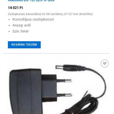
14 021
Ft
Oszlopkonzol, kamerákhoz és fali tartókhoz, 67-127 mm átmérőhöz
Konzoltípus: oszlopkonzol
Anyag: acél
Szín: fehér
KOSÁRBA TESZEM
Hozzáadás a
kívánságlistához