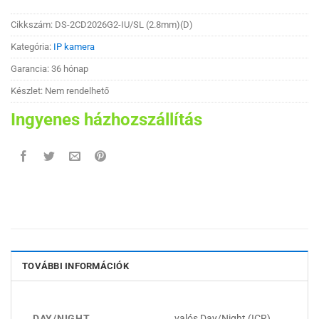
Cikkszám:
DS-2CD2026G2-IU/SL (2.8mm)(D)
Kategória:
IP kamera
Garancia: 36 hónap
Készlet: Nem rendelhető
Ingyenes házhozszállítás
TOVÁBBI INFORMÁCIÓK
DAY/NIGHT
valós Day/Night (ICR)