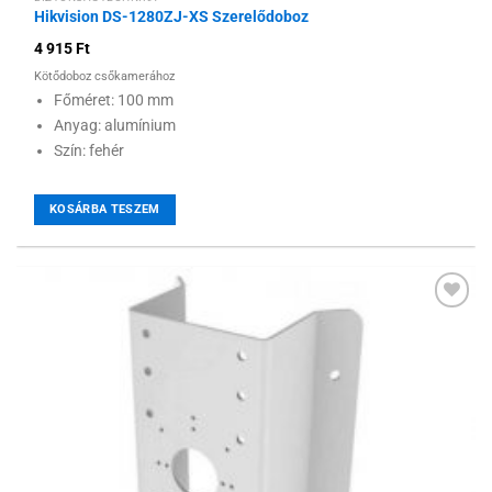
Hikvision DS-1280ZJ-XS Szerelődoboz
4 915
Ft
Kötődoboz csőkamerához
Főméret: 100 mm
Anyag: alumínium
Szín: fehér
KOSÁRBA TESZEM
Hozzáadás a
kívánságlistához