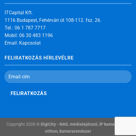
ITCapital Kft.
1116 Budapest, Fehérvári út 108-112. fsz. 26.
Tel.: 06 1 787 7717
Mobil: 06 30 483 1196
Email:
Kapcsolat
FELIRATKOZÁS HÍRLEVÉLRE
Copyright 2026 ©
DigiCity - NAS, médialejátszó, IP kamera, okos
otthon, kamerarendszer