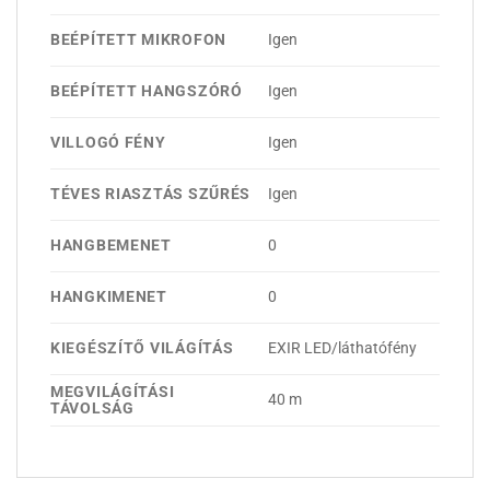
BEÉPÍTETT MIKROFON
Igen
BEÉPÍTETT HANGSZÓRÓ
Igen
VILLOGÓ FÉNY
Igen
TÉVES RIASZTÁS SZŰRÉS
Igen
HANGBEMENET
0
HANGKIMENET
0
KIEGÉSZÍTŐ VILÁGÍTÁS
EXIR LED/láthatófény
MEGVILÁGÍTÁSI
40 m
TÁVOLSÁG