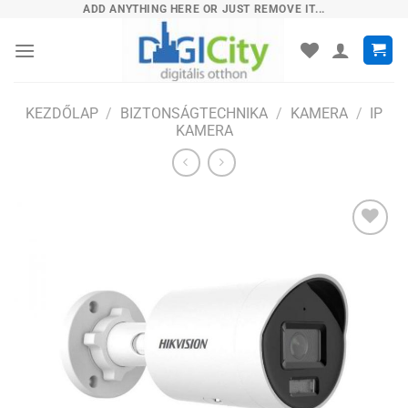
Skip
ADD ANYTHING HERE OR JUST REMOVE IT...
to
content
KEZDŐLAP
/
BIZTONSÁGTECHNIKA
/
KAMERA
/
IP
KAMERA
Hozzáadás
a
kívánságlistához