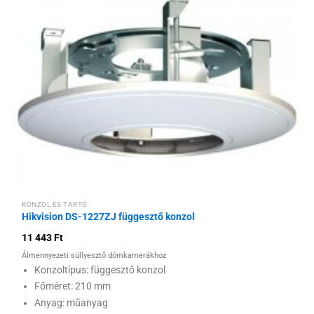
Hozzáadás a
kívánságlistához
KONZOL ÉS TARTÓ
Hikvision DS-1227ZJ függesztő konzol
11 443
Ft
Álmennyezeti süllyesztő dómkamerákhoz
Konzoltípus: függesztő konzol
Főméret: 210 mm
Anyag: műanyag