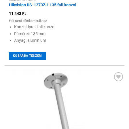
Hikvision DS-1273ZJ-135 fali konzol
11 443
Ft
Fali tartó dómkamerákhoz
Konzoltípus: fali konzol
Főméret: 135 mm
Anyag: alumínium
KOSÁRBA TESZEM
Hozzáadás a
kívánságlistához