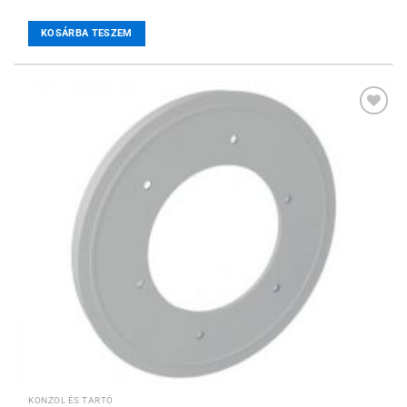
KOSÁRBA TESZEM
Hozzáadás a
kívánságlistához
KONZOL ÉS TARTÓ