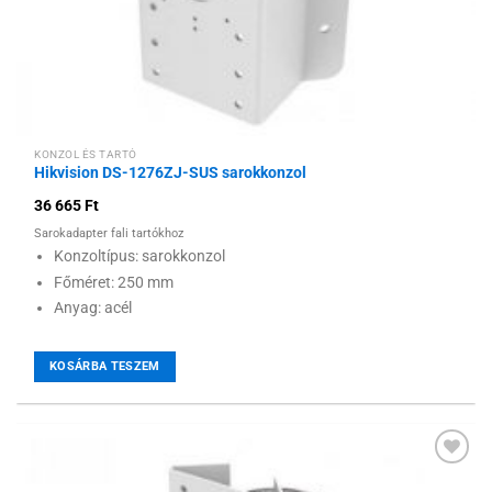
KONZOL ÉS TARTÓ
Hikvision DS-1276ZJ-SUS sarokkonzol
36 665
Ft
Sarokadapter fali tartókhoz
Konzoltípus: sarokkonzol
Főméret: 250 mm
Anyag: acél
KOSÁRBA TESZEM