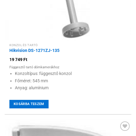
KONZOL ÉS TARTÓ
Hikvision DS-1271ZJ-135
19 749
Ft
Függesztő tartó dómkamerákhoz
Konzoltípus: függesztő konzol
Főméret: 545 mm
Anyag: alumínium
KOSÁRBA TESZEM