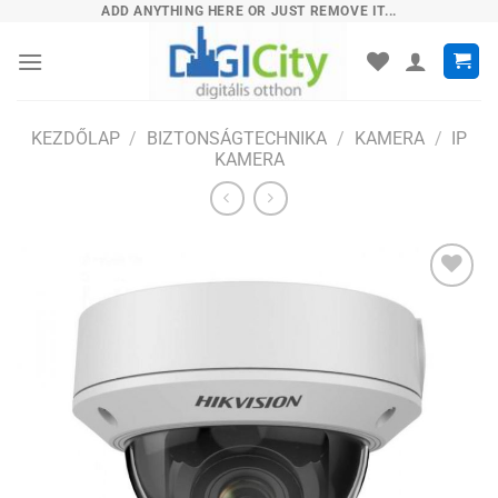
Skip
ADD ANYTHING HERE OR JUST REMOVE IT...
to
content
KEZDŐLAP
/
BIZTONSÁGTECHNIKA
/
KAMERA
/
IP
KAMERA
Hozzáadás
a
kívánságlistához