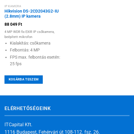
IP KAMERA
Hikvision DS-2CD2043G2-IU
(2.8mm) IP kamera
88 049
Ft
4 MP WDR fix EXIR IP csőkamera,
beépített mikrofon
Kialakítás: csőkamera
Felbontás: 4 MP
FPS max. felbontás esetén:
25 fps
KOSÁRBA TESZEM
ELÉRHETŐSÉGEINK
ITCapital Kft.
1116 Budapest, Fehérvári út 108-112. fsz. 26.