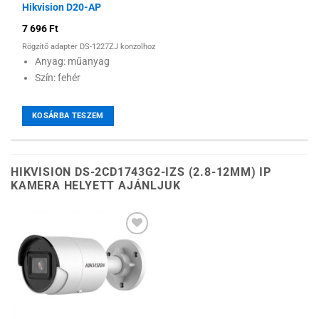
Hikvision D20-AP
7 696
Ft
Rögzítő adapter DS-1227ZJ konzolhoz
Anyag: műanyag
Szín: fehér
KOSÁRBA TESZEM
HIKVISION DS-2CD1743G2-IZS (2.8-12MM) IP
KAMERA HELYETT AJÁNLJUK
Hozzáadás a
kívánságlistához