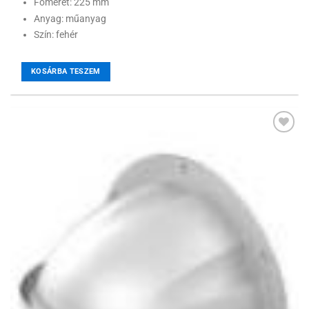
Főméret: 225 mm
Anyag: műanyag
Szín: fehér
KOSÁRBA TESZEM
Hozzáadás a
kívánságlistához