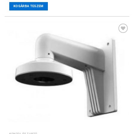
KOSÁRBA TESZEM
Hozzáadás a
kívánságlistához
KONZOL ÉS TARTÓ