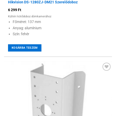
Hikvision DS-1280ZJ-DM21 Szerelődoboz
6 299
Ft
Kültéri kötődoboz dómkamerához
Főméret: 137 mm
Anyag: alumínium
Szín: fehér
KOSÁRBA TESZEM
Hozzáadás a
kívánságlistához