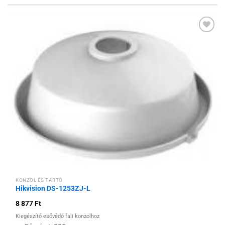
Hozzáadás a
kívánságlistához
KONZOL ÉS TARTÓ
Hikvision DS-1253ZJ-L
8 877
Ft
Kiegészítő esővédő fali konzolhoz