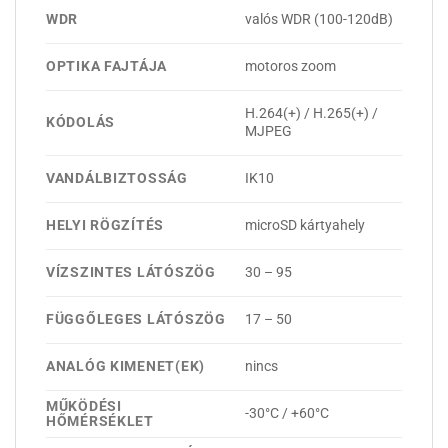
WDR
valós WDR (100-120dB)
OPTIKA FAJTÁJA
motoros zoom
H.264(+) / H.265(+) /
KÓDOLÁS
MJPEG
VANDÁLBIZTOSSÁG
IK10
HELYI RÖGZÍTÉS
microSD kártyahely
VÍZSZINTES LÁTÓSZÖG
30 – 95
FÜGGŐLEGES LÁTÓSZÖG
17 – 50
ANALÓG KIMENET(EK)
nincs
MŰKÖDÉSI
-30°C / +60°C
HŐMÉRSÉKLET