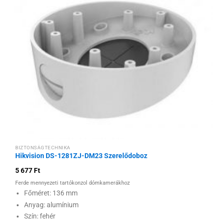
Hozzáadás a
kívánságlistához
BIZTONSÁGTECHNIKA
Hikvision DS-1281ZJ-DM23 Szerelődoboz
5 677
Ft
Ferde mennyezeti tartókonzol dómkamerákhoz
Főméret: 136 mm
Anyag: alumínium
Szín: fehér