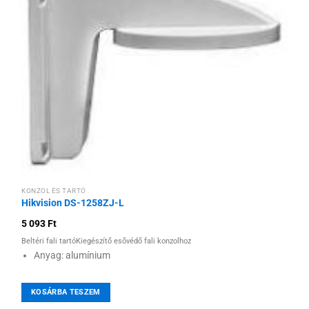
Hozzáadás a
kívánságlistához
KONZOL ÉS TARTÓ
Hikvision DS-1258ZJ-L
5 093
Ft
Beltéri fali tartóKiegészítő esővédő fali konzolhoz
Anyag: alumínium
KOSÁRBA TESZEM