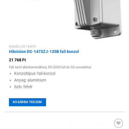
KONZOL ÉS TARTÓ
Hikvision DS-1473ZJ-135B fali konzol
21 768
Ft
Fali tartó dómkamerákhoz, DS-2CD21x5 és G0 sorozathoz
Konzoltípus: fali konzol
Anyag: alumínium
Szín: fehér
KOSÁRBA TESZEM