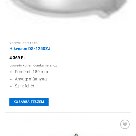
KONZOL ÉS TARTÓ
Hikvision DS-1250ZJ
4 369
Ft
Esővédő kültéri dómkamerához
Főméret: 189 mm
Anyag: műanyag
Szín: fehér
KOSÁRBA TESZEM