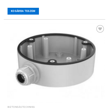
KOSÁRBA TESZEM
Hozzáadás a
kívánságlistához
BIZTONSÁGTECHNIKA