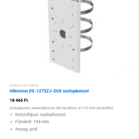
Hozzáadás a
kívánságlistához
KONZOL ÉS TARTÓ
Hikvision DS-1275ZJ-SUS oszlopkonzol
18 466
Ft
Oszlopkonzol, kamerákhoz és fali tartókhoz, 67-127 mm átmérőhöz
Konzoltípus: oszlopkonzol
Főméret: 194 mm
Anyag: acél