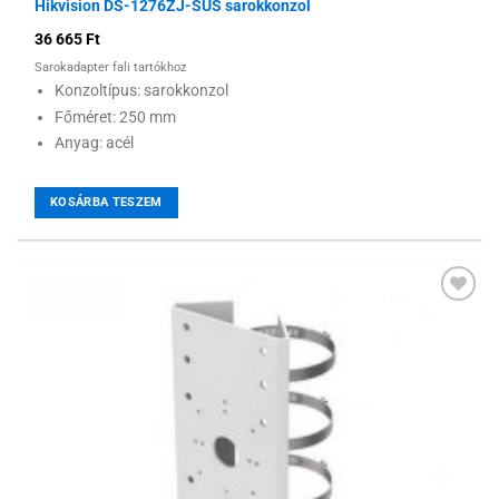
Hikvision DS-1276ZJ-SUS sarokkonzol
36 665
Ft
Sarokadapter fali tartókhoz
Konzoltípus: sarokkonzol
Főméret: 250 mm
Anyag: acél
KOSÁRBA TESZEM
Hozzáadás a
kívánságlistához