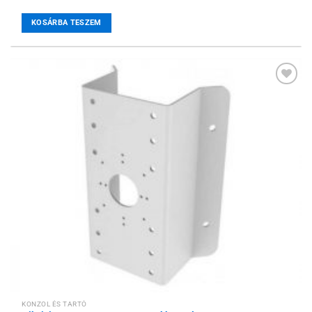
KOSÁRBA TESZEM
Hozzáadás a
kívánságlistához
KONZOL ÉS TARTÓ