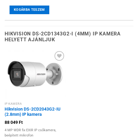
KOSÁRBA TESZEM
HIKVISION DS-2CD1343G2-I (4MM) IP KAMERA
HELYETT AJÁNLJUK
Hozzáadás a
kívánságlistához
IP KAMERA
Hikvision DS-2CD2043G2-IU
(2.8mm) IP kamera
88 049
Ft
4 MP WDR fix EXIR IP csőkamera,
beépített mikrofon