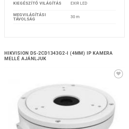
KIEGÉSZÍTŐ VILÁGÍTÁS
EXIR LED
MEGVILÁGÍTÁSI
30 m
TÁVOLSÁG
HIKVISION DS-2CD1343G2-I (4MM) IP KAMERA
MELLÉ AJÁNLJUK
Hozzáadás a
kívánságlistához