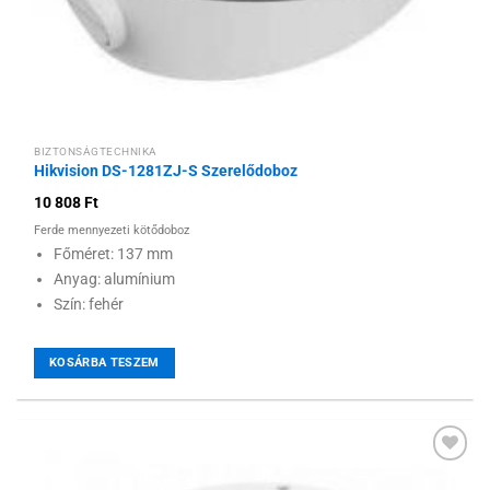
BIZTONSÁGTECHNIKA
Hikvision DS-1281ZJ-S Szerelődoboz
10 808
Ft
Ferde mennyezeti kötődoboz
Főméret: 137 mm
Anyag: alumínium
Szín: fehér
KOSÁRBA TESZEM