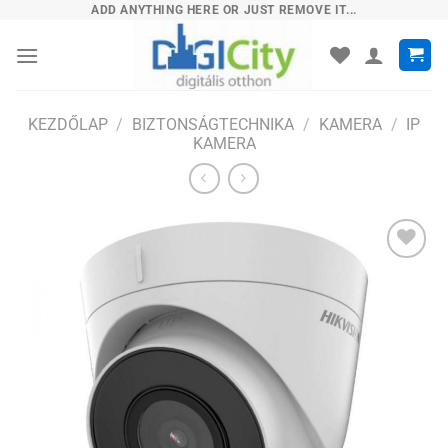
Skip
ADD ANYTHING HERE OR JUST REMOVE IT...
to
content
KEZDŐLAP
/
BIZTONSÁGTECHNIKA
/
KAMERA
/
IP
KAMERA
Hozzáadás
a
kívánságlistához