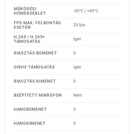
MŰKÖDÉSI
-30°C / +60°C
HŐMÉRSÉKLET
FPS MAX. FELBONTÁS
20 fps
ESETÉN
H.265 / H.265+
Igen
TÁMOGATÁS
RIASZTÁS BEMENET
0
ONVIF TÁMOGATÁS
Igen
RIASZTÁS KIMENET
0
BEÉPÍTETT MIKROFON
Nem
HANGBEMENET
0
HANGKIMENET
0