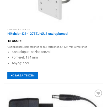
KONZOL ÉS TARTÓ
Hikvision DS-1275ZJ-SUS oszlopkonzol
18 466
Ft
Oszlopkonzol, kamerákhoz és fali tartókhoz, 67-127 mm átmérőhöz
Konzoltípus: oszlopkonzol
Főméret: 194 mm
Anyag: acél
KOSÁRBA TESZEM