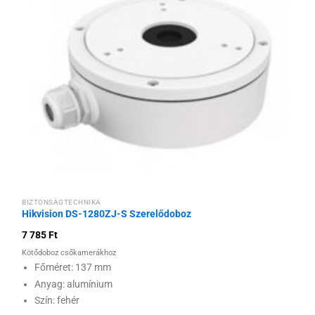
Hozzáadás a
kívánságlistához
BIZTONSÁGTECHNIKA
Hikvision DS-1280ZJ-S Szerelődoboz
7 785
Ft
Kötődoboz csőkamerákhoz
Főméret: 137 mm
Anyag: alumínium
Szín: fehér