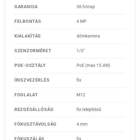
GARANCIA
36 hónap
FELBONTÁS
4 MP
KIALAKÍTÁS
dómkamera
SZENZORMÉRET
1/3"
POE-OSZTÁLY
PoE (max 15.4W)
ÍRISZVEZÉRLÉS
fix
FOGLALAT
M12
REZGÉSÁLLÓSÁG
fix telepítésű
FÓKUSZTÁVOLSÁG
4 mm
FÓKUSZÁLÁS
fix