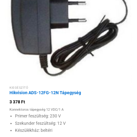
Hozzáadás a
kívánságlistához
KIEGÉSZÍTŐ
Hikvision ADS-12FG-12N Tápegység
3 378
Ft
Konnektoros tápegység 12 VDC/1 A
Primer feszültség: 230 V
Szekunder feszültség: 12 V
Készülékház: beltéri