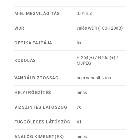
MIN. MEGVILÁGÍTÁS
0.01 lux
WDR
valós WDR (100-120dB)
OPTIKA FAJTÁJA
fix
H.264(+) / H.265(+) /
KÓDOLÁS
MJPEG
VANDÁLBIZTOSSÁG
nem vandálbiztos
HELYI RÖGZÍTÉS
nincs
VÍZSZINTES LÁTÓSZÖG
76
FÜGGŐLEGES LÁTÓSZÖG
41
ANALÓG KIMENET(EK)
nincs