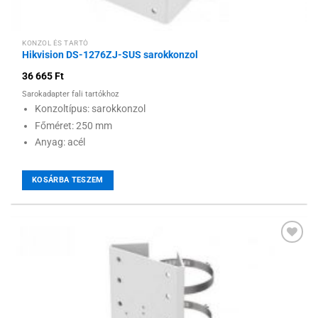
KONZOL ÉS TARTÓ
Hikvision DS-1276ZJ-SUS sarokkonzol
36 665
Ft
Sarokadapter fali tartókhoz
Konzoltípus: sarokkonzol
Főméret: 250 mm
Anyag: acél
KOSÁRBA TESZEM
Hozzáadás a
kívánságlistához