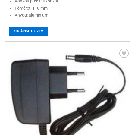
Konzoltípus: fali konzol
Főméret: 110 mm
Anyag: alumínium
KOSÁRBA TESZEM
Hozzáadás a
kívánságlistához