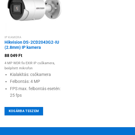
Hozzáadás a
kívánságlistához
IP KAMERA
Hikvision DS-2CD2043G2-IU
(2.8mm) IP kamera
88 049
Ft
4 MP WDR fix EXIR IP csőkamera,
beépített mikrofon
Kialakítás: csőkamera
Felbontás: 4 MP
FPS max. felbontás esetén:
25 fps
KOSÁRBA TESZEM