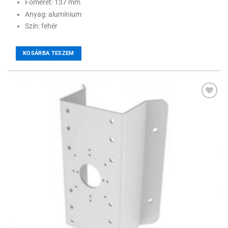
Főméret: 137 mm
Anyag: alumínium
Szín: fehér
KOSÁRBA TESZEM
Hozzáadás a
kívánságlistához