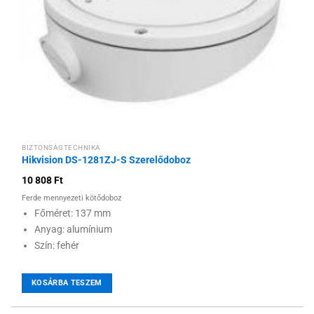
BIZTONSÁGTECHNIKA
Hikvision DS-1281ZJ-S Szerelődoboz
10 808
Ft
Ferde mennyezeti kötődoboz
Főméret: 137 mm
Anyag: alumínium
Szín: fehér
KOSÁRBA TESZEM