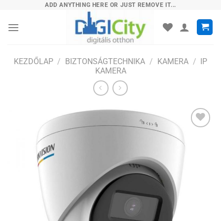
Skip
ADD ANYTHING HERE OR JUST REMOVE IT...
to
content
KEZDŐLAP
/
BIZTONSÁGTECHNIKA
/
KAMERA
/
IP
KAMERA
Hozzáadás
a
kívánságlistához