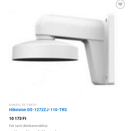
Hozzáadás a
kívánságlistához
KONZOL ÉS TARTÓ
Hikvision DS-1272ZJ-110-TRS
10 173
Ft
Fali tartó dómkamerákhoz