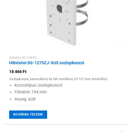
KONZOL ÉS TARTÓ
Hikvision DS-1275ZJ-SUS oszlopkonzol
18 466
Ft
Oszlopkonzol, kamerákhoz és fali tartókhoz, 67-127 mm átmérőhöz
Konzoltípus: oszlopkonzol
Főméret: 194 mm
Anyag: acél
KOSÁRBA TESZEM