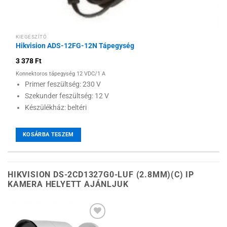
KIEGÉSZÍTŐ
Hikvision ADS-12FG-12N Tápegység
3 378
Ft
Konnektoros tápegység 12 VDC/1 A
Primer feszültség: 230 V
Szekunder feszültség: 12 V
Készülékház: beltéri
KOSÁRBA TESZEM
HIKVISION DS-2CD1327G0-LUF (2.8MM)(C) IP
KAMERA HELYETT AJÁNLJUK