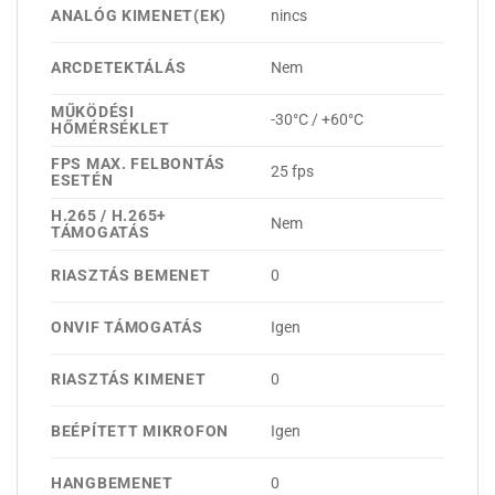
ANALÓG KIMENET(EK)
nincs
ARCDETEKTÁLÁS
Nem
MŰKÖDÉSI
-30°C / +60°C
HŐMÉRSÉKLET
FPS MAX. FELBONTÁS
25 fps
ESETÉN
H.265 / H.265+
Nem
TÁMOGATÁS
RIASZTÁS BEMENET
0
ONVIF TÁMOGATÁS
Igen
RIASZTÁS KIMENET
0
BEÉPÍTETT MIKROFON
Igen
HANGBEMENET
0