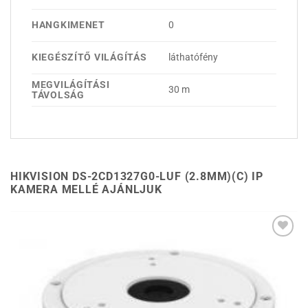
HANGKIMENET
0
KIEGÉSZÍTŐ VILÁGÍTÁS
láthatófény
MEGVILÁGÍTÁSI
30 m
TÁVOLSÁG
HIKVISION DS-2CD1327G0-LUF (2.8MM)(C) IP
KAMERA MELLÉ AJÁNLJUK
Hozzáadás a
kívánságlistához