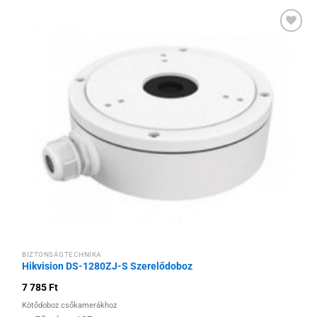
Hozzáadás a
kívánságlistához
BIZTONSÁGTECHNIKA
Hikvision DS-1280ZJ-S Szerelődoboz
7 785
Ft
Kötődoboz csőkamerákhoz