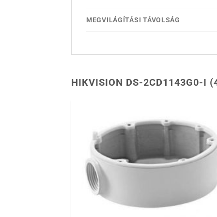
MEGVILÁGÍTÁSI TÁVOLSÁG
HIKVISION DS-2CD1143G0-I 
Hozzáadás
kívánságlist