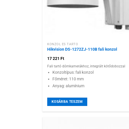
KONZOL ÉS TARTÓ
Hikvision DS-1272ZJ-110B fali konzol
17 221
Ft
Fali tartó dómkamerákhoz, integrált kötődobozzal
Konzoltípus: fali konzol
Főméret: 110 mm
Anyag: alumínium
KOSÁRBA TESZEM