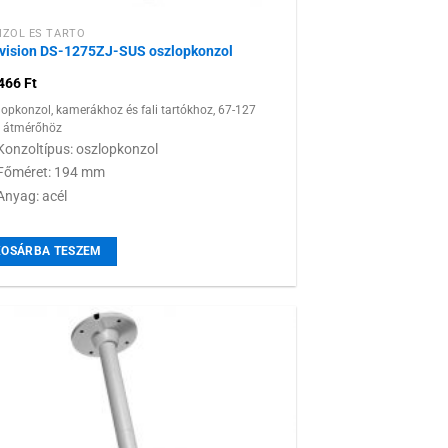
ZOL ÉS TARTÓ
vision DS-1275ZJ-SUS oszlopkonzol
 466
Ft
lopkonzol, kamerákhoz és fali tartókhoz, 67-127
átmérőhöz
Konzoltípus: oszlopkonzol
Főméret: 194 mm
Anyag: acél
KOSÁRBA TESZEM
Hozzáadás a
kívánságlistához