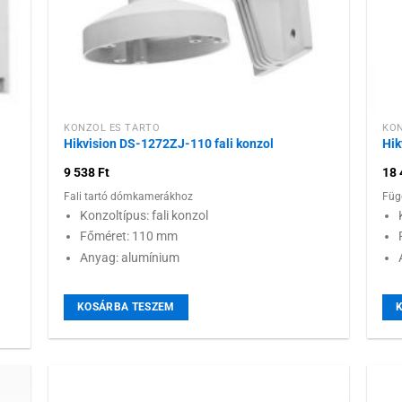
KONZOL ÉS TARTÓ
KON
Hikvision DS-1272ZJ-110 fali konzol
Hik
9 538
Ft
18
Fali tartó dómkamerákhoz
Füg
Konzoltípus: fali konzol
Főméret: 110 mm
Anyag: alumínium
KOSÁRBA TESZEM