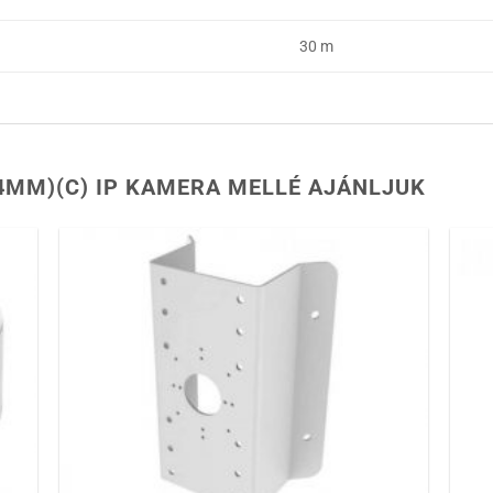
30 m
(4MM)(C) IP KAMERA MELLÉ AJÁNLJUK
 a
Hozzáadás a
ához
kívánságlistához