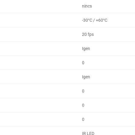
nincs
-30°C / +60°C
20 fps
Igen
0
Igen
0
0
0
IR LED