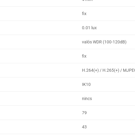
fix
0.01 lux
valós WDR (100-120dB)
fix
H.264(+) / H.265(+) / MJP
IK10
nincs
79
43