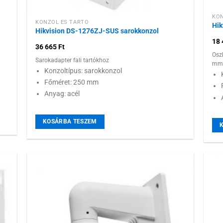
KON
KONZOL ÉS TARTÓ
Hik
Hikvision DS-1276ZJ-SUS sarokkonzol
18
36 665
Ft
Osz
Sarokadapter fali tartókhoz
mm 
Konzoltípus: sarokkonzol
Főméret: 250 mm
Anyag: acél
KOSÁRBA TESZEM
 a
Hozzáadás a
ához
kívánságlistához