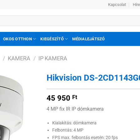
Kapcsolat
Hír
OKOS OTTHON
KIEGÉSZÍTŐ
MÉDIALEJÁTSZÓ
/
KAMERA
/
IP KAMERA
Hikvision DS-2CD1143G0
Hozzáadás
45 950
Ft
a
kívánságlistához
4 MP fix IR IP dómkamera
Kialakítás: dómkamera
Felbontás: 4 MP
FPS max. felbontás esetén: 20 fps