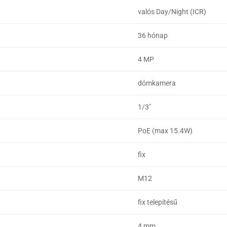
valós Day/Night (ICR)
36 hónap
4 MP
dómkamera
1/3"
PoE (max 15.4W)
fix
M12
fix telepítésű
4 mm