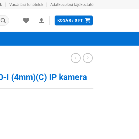
ek
Vásárlási feltételek
Adatkezelési tájékoztató
KOSÁR /
0
FT
-I (4mm)(C) IP kamera