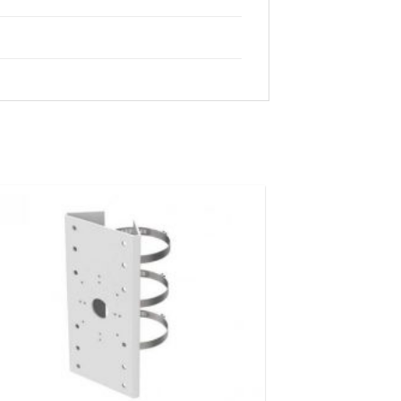
Hozzáadás a
kívánságlistához