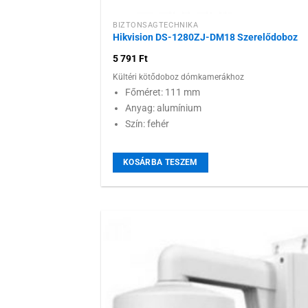
BIZTONSÁGTECHNIKA
Hikvision DS-1280ZJ-DM18 Szerelődoboz
5 791
Ft
Kültéri kötődoboz dómkamerákhoz
Főméret: 111 mm
Anyag: alumínium
Szín: fehér
KOSÁRBA TESZEM
Hozzáadás
kívánságlist