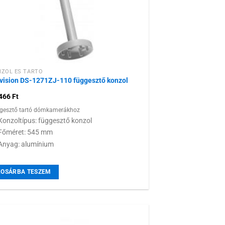
ZOL ÉS TARTÓ
vision DS-1271ZJ-110 függesztő konzol
 466
Ft
gesztő tartó dómkamerákhoz
Konzoltípus: függesztő konzol
Főméret: 545 mm
Anyag: alumínium
KOSÁRBA TESZEM