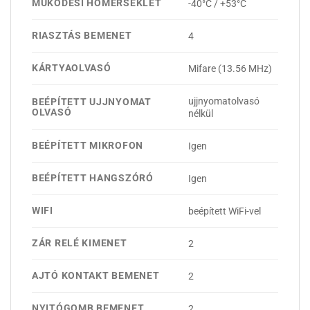
MŰKÖDÉSI HŐMÉRSÉKLET
-40°C / +53°C
RIASZTÁS BEMENET
4
KÁRTYAOLVASÓ
Mifare (13.56 MHz)
ujjnyomatolvasó
BEÉPÍTETT UJJNYOMAT
OLVASÓ
nélkül
BEÉPÍTETT MIKROFON
Igen
BEÉPÍTETT HANGSZÓRÓ
Igen
WIFI
beépített WiFi-vel
ZÁR RELÉ KIMENET
2
AJTÓ KONTAKT BEMENET
2
NYITÓGOMB BEMENET
2