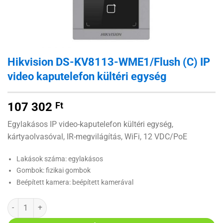
Hikvision DS-KV8113-WME1/Flush (C) IP
video kaputelefon kültéri egység
107 302
Ft
Egylakásos IP video-kaputelefon kültéri egység,
kártyaolvasóval, IR-megvilágítás, WiFi, 12 VDC/PoE
Lakások száma: egylakásos
Gombok: fizikai gombok
Beépített kamera: beépített kamerával
Hikvision DS-KV8113-WME1/Flush (C) IP video kaputelefon kültéri