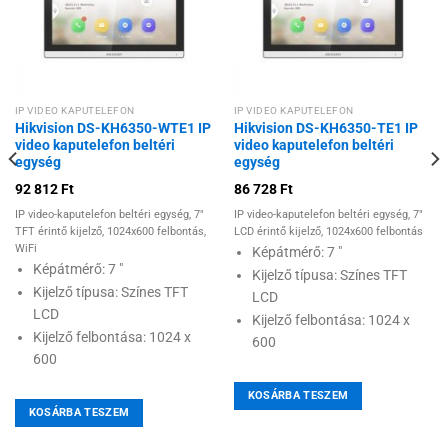
Hozzáadás a
Hozzáadás a
kívánságlistához
kívánságlistához
IP VIDEO KAPUTELEFON
IP VIDEO KAPUTELEFON
Hikvision DS-KH6350-WTE1 IP
Hikvision DS-KH6350-TE1 IP
video kaputelefon beltéri
video kaputelefon beltéri
egység
egység
92 812
Ft
86 728
Ft
IP video-kaputelefon beltéri egység, 7"
IP video-kaputelefon beltéri egység, 7"
TFT érintő kijelző, 1024x600 felbontás,
LCD érintő kijelző, 1024x600 felbontás
WiFi
Képátmérő: 7 "
Képátmérő: 7 "
Kijelző típusa: Színes TFT
Kijelző típusa: Színes TFT
LCD
LCD
Kijelző felbontása: 1024 x
Kijelző felbontása: 1024 x
600
600
KOSÁRBA TESZEM
KOSÁRBA TESZEM