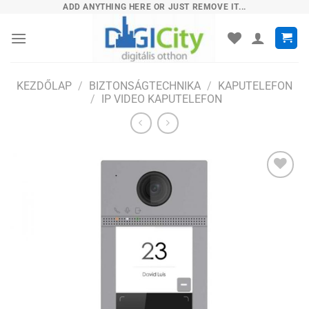
Skip
ADD ANYTHING HERE OR JUST REMOVE IT...
to
content
KEZDŐLAP
/
BIZTONSÁGTECHNIKA
/
KAPUTELEFON
/
IP VIDEO KAPUTELEFON
Hozzáadás
a
kívánságlistához