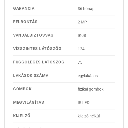
GARANCIA
36 hónap
FELBONTÁS
2 MP
VANDÁLBIZTOSSÁG
IK08
VÍZSZINTES LÁTÓSZÖG
124
FÜGGŐLEGES LÁTÓSZÖG
75
LAKÁSOK SZÁMA
egylakásos
GOMBOK
fizikai gombok
MEGVILÁGÍTÁS
IR LED
KIJELZŐ
kijelző nélkül