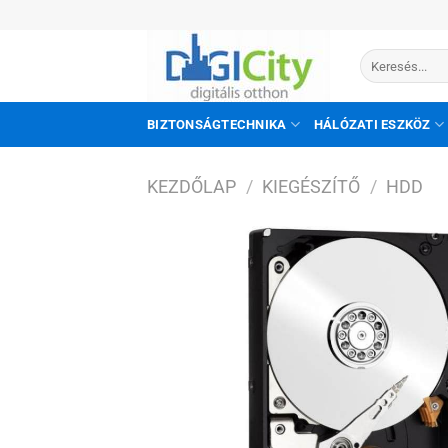
Skip
to
Keresés
content
a
következőre:
BIZTONSÁGTECHNIKA
HÁLÓZATI ESZKÖZ
KEZDŐLAP
/
KIEGÉSZÍTŐ
/
HDD