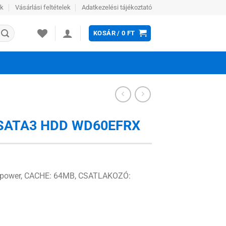
ek
Vásárlási feltételek
Adatkezelési tájékoztató
KOSÁR /
0
FT
 SATA3 HDD WD60EFRX
lipower, CACHE: 64MB, CSATLAKOZÓ: