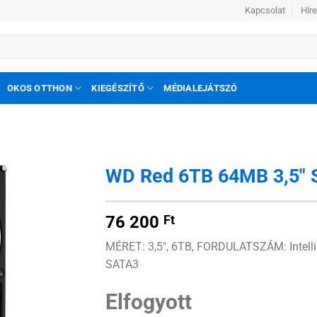
Kapcsolat
Hír
OKOS OTTHON
KIEGÉSZÍTŐ
MÉDIALEJÁTSZÓ
WD Red 6TB 64MB 3,5″
Hozzáadás
76 200
Ft
a
kívánságlistához
MÉRET: 3,5″, 6TB, FORDULATSZÁM: Intel
SATA3
Elfogyott