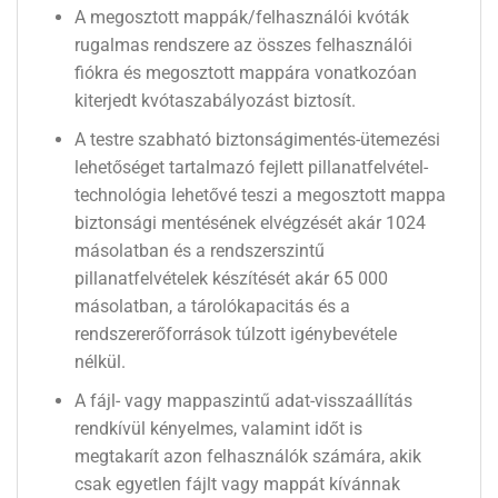
A megosztott mappák/felhasználói kvóták
rugalmas rendszere az összes felhasználói
fiókra és megosztott mappára vonatkozóan
kiterjedt kvótaszabályozást biztosít.
A testre szabható biztonságimentés-ütemezési
lehetőséget tartalmazó fejlett pillanatfelvétel-
technológia lehetővé teszi a megosztott mappa
biztonsági mentésének elvégzését akár 1024
másolatban és a rendszerszintű
pillanatfelvételek készítését akár 65 000
másolatban, a tárolókapacitás és a
rendszererőforrások túlzott igénybevétele
nélkül.
A fájl- vagy mappaszintű adat-visszaállítás
rendkívül kényelmes, valamint időt is
megtakarít azon felhasználók számára, akik
csak egyetlen fájlt vagy mappát kívánnak