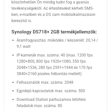
köszönhetően Ön mindig tudni fog a gyanús
tevékenységekről. Az értesítéseket kérheti SMS-
ben, e-mailben és a DS cam mobilalkalmazáson
keresztül is.
Synology DS718+ 2GB termékjellemzők:
Áramfogyasztás: működés / készenlét: 20,14 /
9,1 watt
IP-kamerák max. száma: 40 (max. 1200 fps
1280×800, 800 fps 1920×1080, 350 fps
2048×1536, 280 fps 2591×1944 és 170 fps
3840×2160 pixeles felbontás mellett)
Felhasználók max. száma: 2048
Egyidejű kapcsolatok max. száma: 500
Download Station párhuzamos letöltési
feladatok max. száma: 80