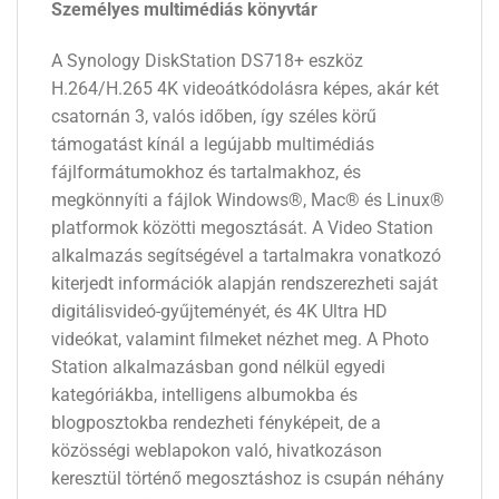
Személyes multimédiás könyvtár
A Synology DiskStation DS718+ eszköz
H.264/H.265 4K videoátkódolásra képes, akár két
csatornán 3, valós időben, így széles körű
támogatást kínál a legújabb multimédiás
fájlformátumokhoz és tartalmakhoz, és
megkönnyíti a fájlok Windows®, Mac® és Linux®
platformok közötti megosztását. A Video Station
alkalmazás segítségével a tartalmakra vonatkozó
kiterjedt információk alapján rendszerezheti saját
digitálisvideó-gyűjteményét, és 4K Ultra HD
videókat, valamint filmeket nézhet meg. A Photo
Station alkalmazásban gond nélkül egyedi
kategóriákba, intelligens albumokba és
blogposztokba rendezheti fényképeit, de a
közösségi weblapokon való, hivatkozáson
keresztül történő megosztáshoz is csupán néhány