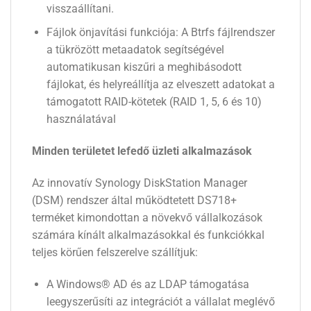
visszaállítani.
Fájlok önjavítási funkciója: A Btrfs fájlrendszer
a tükrözött metaadatok segítségével
automatikusan kiszűri a meghibásodott
fájlokat, és helyreállítja az elveszett adatokat a
támogatott RAID-kötetek (RAID 1, 5, 6 és 10)
használatával
Minden területet lefedő üzleti alkalmazások
Az innovatív Synology DiskStation Manager
(DSM) rendszer által működtetett DS718+
terméket kimondottan a növekvő vállalkozások
számára kínált alkalmazásokkal és funkciókkal
teljes körűen felszerelve szállítjuk:
A Windows® AD és az LDAP támogatása
leegyszerűsíti az integrációt a vállalat meglévő