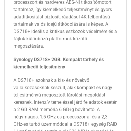
processzort és hardveres AES-NI titkosítómotort
tartalmaz, így kiemelkedő teljesítményt és gyors
adattitkosítást biztosít, ráadásul 4K felbontású
tartalmak valós idejű átkódolására is képes. A
DS718+ ideális a kritikus eszközök védelmére és a
fájlok különböző platformok közötti
megosztására.
Synology DS718+ 2GB: Kompakt tárhely és
kiemelkedő teljesítmény
A DS718+ azoknak a kis- és növekvő
vállalkozásoknak készült, akik kompakt és nagy
teljesítményű megosztott tárolási megoldást
keresnek. Intenzív terheléssel járó feladatok esetén
a 2 GB RAM memória 6 GB-ig bővíthető. A
négymagos, 1,5 GHz-es processzorral és a 2,3
GHz-es turbó üzemmóddal a DS718+ egység RAID