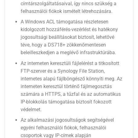
címtárszolgáltatásaival, így nincs szükség a
felhasználói fiókok ismételt létrehozására.
A Windows ACL támogatása részletesen
kidolgozott hozzáférés-vezérlést és hatékony
jogosultsági beállításokat biztosít, lehetővé
téve, hogy a DS718+ zökkenőmentesen
beleilleszkedjen a meglévő infrastruktúrába.
Az interneten keresztüli fájlelérést a titkosított
FTP-szerver és a Synology File Station,
internetes alapú fájlböngésző könnyíti meg. Az
interneten keresztül történő fájlmegosztás
számára a HTTPS, a tűzfal és az automatikus
IP-blokkolás támogatása biztosít fokozott
védelmet.
Az alkalmazási jogosultságok segítségével
egyéni felhasználói fiókok, felhasználói
csoportok vagy IP-címek alapján