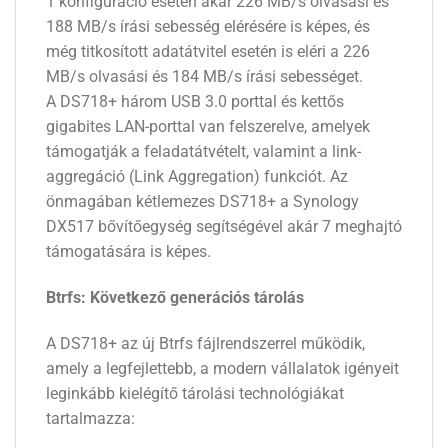
1 konfiguráció esetén akár 226 MB/s olvasási és
188 MB/s írási sebesség elérésére is képes, és
még titkosított adatátvitel esetén is eléri a 226
MB/s olvasási és 184 MB/s írási sebességet.
A DS718+ három USB 3.0 porttal és kettős
gigabites LAN-porttal van felszerelve, amelyek
támogatják a feladatátvételt, valamint a link-
aggregáció (Link Aggregation) funkciót. Az
önmagában kétlemezes DS718+ a Synology
DX517 bővítőegység segítségével akár 7 meghajtó
támogatására is képes.
Btrfs: Következő generációs tárolás
A DS718+ az új Btrfs fájlrendszerrel működik,
amely a legfejlettebb, a modern vállalatok igényeit
leginkább kielégítő tárolási technológiákat
tartalmazza: