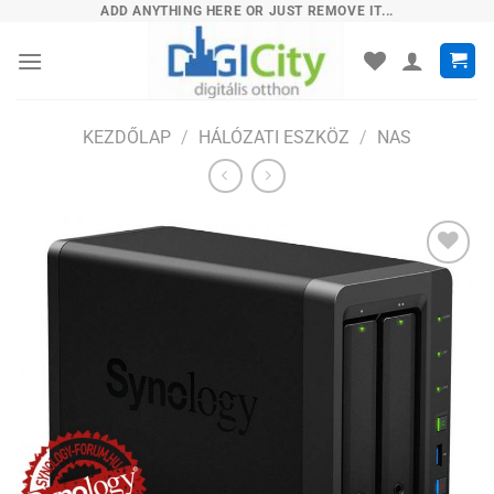
Skip
ADD ANYTHING HERE OR JUST REMOVE IT...
to
content
KEZDŐLAP
/
HÁLÓZATI ESZKÖZ
/
NAS
Hozzáadás
a
kívánságlistához