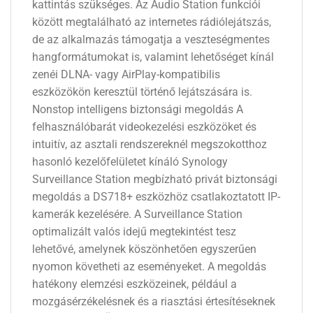
kattintás szükséges. Az Audio Station funkciói
között megtalálható az internetes rádiólejátszás,
de az alkalmazás támogatja a veszteségmentes
hangformátumokat is, valamint lehetőséget kínál
zenéi DLNA- vagy AirPlay-kompatibilis
eszközökön keresztül történő lejátszására is.
Nonstop intelligens biztonsági megoldás A
felhasználóbarát videokezelési eszközöket és
intuitív, az asztali rendszereknél megszokotthoz
hasonló kezelőfelületet kínáló Synology
Surveillance Station megbízható privát biztonsági
megoldás a DS718+ eszközhöz csatlakoztatott IP-
kamerák kezelésére. A Surveillance Station
optimalizált valós idejű megtekintést tesz
lehetővé, amelynek köszönhetően egyszerűen
nyomon követheti az eseményeket. A megoldás
hatékony elemzési eszközeinek, például a
mozgásérzékelésnek és a riasztási értesítéseknek