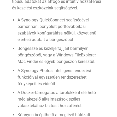
típusú adatokat az átfogó és intuitív hozzáférési
és kezelési eszközeink segítségével.
A Synology QuickConnect segítségével
bárhonnan, bonyolult porttovábbítási
szabályok konfigurálása nélkül, közvetlenül
elérheti adatait a böngészőből
Böngéssze és kezelje fájljait bármilyen
böngészőből, vagy a Windows FileExplorer,
Mac Finder és egyéb böngészőn keresztül.
A Synology Photos intelligens rendezési
funkcióival egyszerűen rendszerezheti
fényképeit és videóit
A Docker-támogatás a tárolókként elérhető
médiakezelő alkalmazások széles
választékához biztosít hozzáférést
Könnyen beépíthető a meglévő hálózati