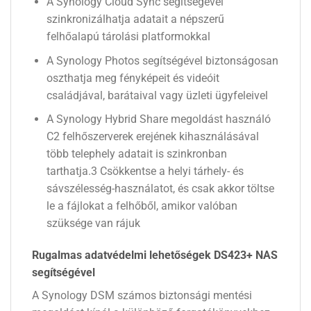
A Synology Cloud Sync segítségével
szinkronizálhatja adatait a népszerű
felhőalapú tárolási platformokkal
A Synology Photos segítségével biztonságosan
oszthatja meg fényképeit és videóit
családjával, barátaival vagy üzleti ügyfeleivel
A Synology Hybrid Share megoldást használó
C2 felhőszerverek erejének kihasználásával
több telephely adatait is szinkronban
tarthatja.3 Csökkentse a helyi tárhely- és
sávszélesség-használatot, és csak akkor töltse
le a fájlokat a felhőből, amikor valóban
szüksége van rájuk
Rugalmas adatvédelmi lehetőségek DS423+ NAS
segítségével
A Synology DSM számos biztonsági mentési