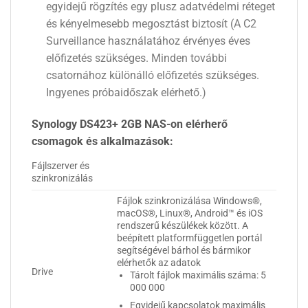
egyidejű rögzítés egy plusz adatvédelmi réteget
és kényelmesebb megosztást biztosít (A C2
Surveillance használatához érvényes éves
előfizetés szükséges. Minden további
csatornához különálló előfizetés szükséges.
Ingyenes próbaidőszak elérhető.)
Synology DS423+ 2GB NAS-on elérherő
csomagok és alkalmazások:
Fájlszerver és
szinkronizálás
Fájlok szinkronizálása Windows®,
macOS®, Linux®, Android™ és iOS
rendszerű készülékek között. A
beépített platformfüggetlen portál
segítségével bárhol és bármikor
elérhetők az adatok
Drive
Tárolt fájlok maximális száma: 5
000 000
Egyidejű kapcsolatok maximális