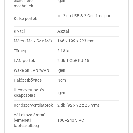
cserélhető
Igen
meghajtók
2 db USB 3.2 Gen 1-es port
Külső portok
Kivitel
Asztal
Méret (Ma x Sz x Mé)
166 × 199 × 223 mm
Tömeg
2,18 kg
LAN-portok
2 db 1 GbE RJ-45
Wake on LAN/WAN
Igen
Hálózatbővítés
Nem
Ütemezett be- és
Igen
kikapcsolás
Rendszerventilátorok
2 db (92 x 92 x 25 mm)
Váltakozó áramú
bemeneti
100–240 V AC
tápfeszültség