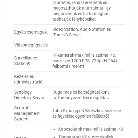
szűrhetik, rendszerezhetik és
megoszthatják a tartalmat, így
megőrizhetik és biztonságban
tudhatják fényképeiket
Video Station, Audio Station és
Egyéb csomagok
iTunes® Server
Videomegfigyelés
IP-kamerák maximális száma: 40,
Surveillance
összesen 1200 FPS, 720p (H.264)
Station9
felbontás mellett
Kezelés és
adminisztráció
Synology
Rugalmas és költséghatékony
Directory Server
tartományvezérlési megoldás
Central
Több Synology NAS eszköz kezelése
Management
és figyelése egyetlen felületről
System
Kapcsolatok maximális száma: 40
Támogatott VPN-protokollok: