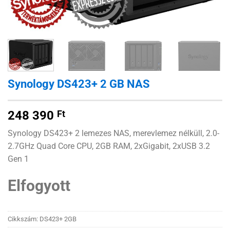
Synology DS423+ 2 GB NAS
248 390
Ft
Synology DS423+ 2 lemezes NAS, merevlemez nélküll, 2.0-
2.7GHz Quad Core CPU, 2GB RAM, 2xGigabit, 2xUSB 3.2
Gen 1
Elfogyott
Cikkszám:
DS423+ 2GB