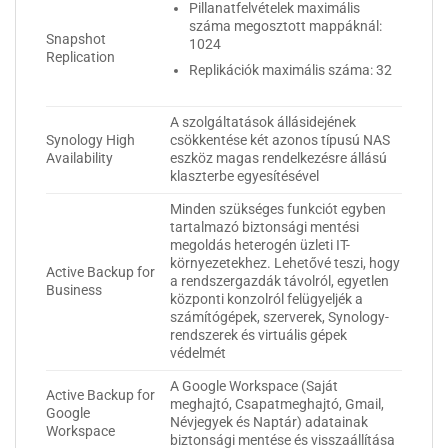
Pillanatfelvételek maximális
száma megosztott mappáknál:
Snapshot
1024
Replication
Replikációk maximális száma: 32
A szolgáltatások állásidejének
Synology High
csökkentése két azonos típusú NAS
Availability
eszköz magas rendelkezésre állású
klaszterbe egyesítésével
Minden szükséges funkciót egyben
tartalmazó biztonsági mentési
megoldás heterogén üzleti IT-
környezetekhez. Lehetővé teszi, hogy
Active Backup for
a rendszergazdák távolról, egyetlen
Business
központi konzolról felügyeljék a
számítógépek, szerverek, Synology-
rendszerek és virtuális gépek
védelmét
A Google Workspace (Saját
Active Backup for
meghajtó, Csapatmeghajtó, Gmail,
Google
Névjegyek és Naptár) adatainak
Workspace
biztonsági mentése és visszaállítása