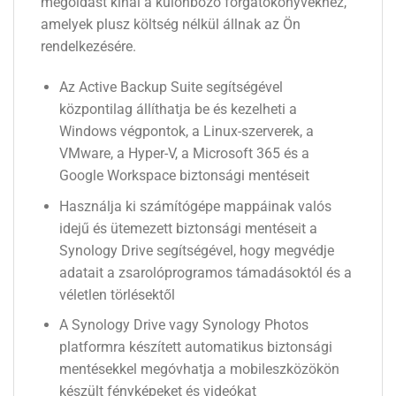
megoldást kínál a különböző forgatókönyvekhez,
amelyek plusz költség nélkül állnak az Ön
rendelkezésére.
Az Active Backup Suite segítségével
központilag állíthatja be és kezelheti a
Windows végpontok, a Linux-szerverek, a
VMware, a Hyper-V, a Microsoft 365 és a
Google Workspace biztonsági mentéseit
Használja ki számítógépe mappáinak valós
idejű és ütemezett biztonsági mentéseit a
Synology Drive segítségével, hogy megvédje
adatait a zsarolóprogramos támadásoktól és a
véletlen törlésektől
A Synology Drive vagy Synology Photos
platformra készített automatikus biztonsági
mentésekkel megóvhatja a mobileszközökön
készült fényképeket és videókat