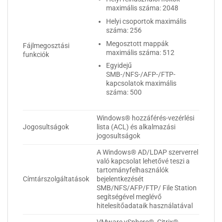
maximális száma: 2048
Helyi csoportok maximális
száma: 256
Megosztott mappák
Fájlmegosztási
maximális száma: 512
funkciók
Egyidejű
SMB-/NFS-/AFP-/FTP-
kapcsolatok maximális
száma: 500
Windows® hozzáférés-vezérlési
Jogosultságok
lista (ACL) és alkalmazási
jogosultságok
A Windows® AD/LDAP szerverrel
való kapcsolat lehetővé teszi a
tartományfelhasználók
Címtárszolgáltatások
bejelentkezését
SMB/NFS/AFP/FTP/ File Station
segítségével meglévő
hitelesítőadataik használatával