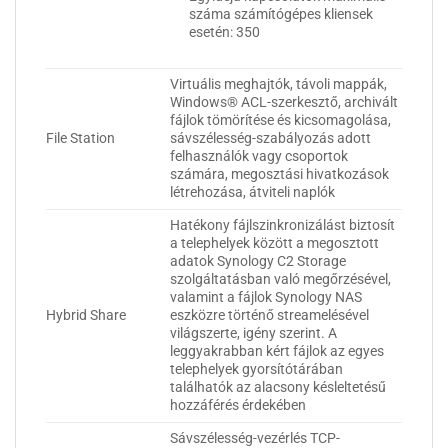
száma számítógépes kliensek
esetén: 350
Virtuális meghajtók, távoli mappák,
Windows® ACL-szerkesztő, archivált
fájlok tömörítése és kicsomagolása,
File Station
sávszélesség-szabályozás adott
felhasználók vagy csoportok
számára, megosztási hivatkozások
létrehozása, átviteli naplók
Hatékony fájlszinkronizálást biztosít
a telephelyek között a megosztott
adatok Synology C2 Storage
szolgáltatásban való megőrzésével,
valamint a fájlok Synology NAS
Hybrid Share
eszközre történő streamelésével
világszerte, igény szerint. A
leggyakrabban kért fájlok az egyes
telephelyek gyorsítótárában
találhatók az alacsony késleltetésű
hozzáférés érdekében
Sávszélesség-vezérlés TCP-