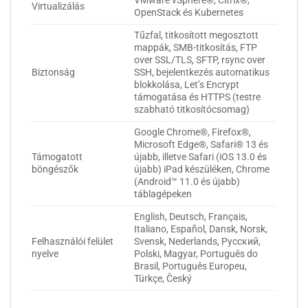
VMware vSphere®, Citrix®,
Virtualizálás
OpenStack és Kubernetes
Tűzfal, titkosított megosztott
mappák, SMB-titkosítás, FTP
over SSL/TLS, SFTP, rsync over
Biztonság
SSH, bejelentkezés automatikus
blokkolása, Let’s Encrypt
támogatása és HTTPS (testre
szabható titkosítócsomag)
Google Chrome®, Firefox®,
Microsoft Edge®, Safari® 13 és
Támogatott
újabb, illetve Safari (iOS 13.0 és
böngészők
újabb) iPad készüléken, Chrome
(Android™ 11.0 és újabb)
táblagépeken
English, Deutsch, Français,
Italiano, Español, Dansk, Norsk,
Felhasználói felület
Svensk, Nederlands, Русский,
nyelve
Polski, Magyar, Português do
Brasil, Português Europeu,
Türkçe, Český