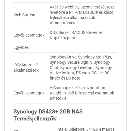
Akár 30 webhely üzemeltetését teszi
lehetővé a PHP/MariaDB® és külső
Web Station
fejlesztésű alkalmazások
támogatásával
DNS Server, RADIUS Server és
Egyéb csomagok
Naplóközpont
Egyebek
Synology Drive, Synology MailPlus,
Synology Secure SignIn, Synology
iOS/Android™
Chat, Synology LiveCam, Synology
alkalmazások
Active Insight, DS cam, DS file, DS
finder és DS note
A Csomagkezelési központban
Egyéb csomagok
további külső fejlesztésű csomagok
érhetők el
Synology DS423+ 2GB NAS
Termékjellemzők:
Intel® Celeron® J4125 4 magos