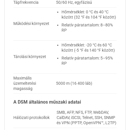
Tápfrekvencia
50/60 Hz, egyfázisú
Hőmérséklet: 0 °C és 40 °C
között (32 °F és 104 °F között)
Működési környezet
Relatív páratartalom: 8–80%
RP
Hőmérséklet: -20 °C és 60 °C
között (-5 °F és 140 °F között)
Tárolási környezet
Relatív páratartalom: 5–95%
RP
Maximális
üzemeltetési
5000 m (16 400 láb)
magasság
A DSM általános műszaki adatai
SMB, AFP, NFS, FTP, WebDAV,
Hálózati protokollok
CalDAV, iSCSI, Telnet, SSH, SNMP
és VPN (PPTP, OpenVPN™, L2TP)