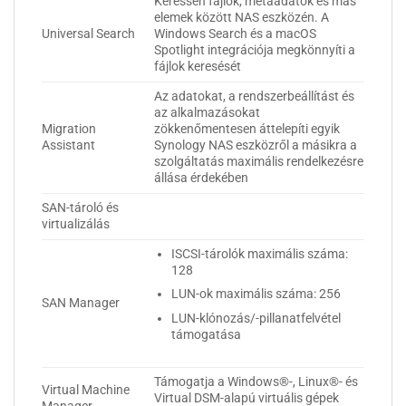
Keressen fájlok, metaadatok és más
elemek között NAS eszközén. A
Universal Search
Windows Search és a macOS
Spotlight integrációja megkönnyíti a
fájlok keresését
Az adatokat, a rendszerbeállítást és
az alkalmazásokat
Migration
zökkenőmentesen áttelepíti egyik
Assistant
Synology NAS eszközről a másikra a
szolgáltatás maximális rendelkezésre
állása érdekében
SAN-tároló és
virtualizálás
ISCSI-tárolók maximális száma:
128
LUN-ok maximális száma: 256
SAN Manager
LUN-klónozás/-pillanatfelvétel
támogatása
Támogatja a Windows®-, Linux®- és
Virtual Machine
Virtual DSM-alapú virtuális gépek