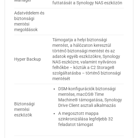
Manager
futtatását a Synology NAS eszközön
Adatvédelem és
biztonsági
mentési
megoldások
Támogatja a helyi biztonsági
mentést, a hálózaton keresztül
történő biztonsági mentést és az
adatok egyéb eszközökre, Synology
Hyper Backup
NAS eszközre, valamint nyilvános
felhőkbe – köztük a C2 Storage8
szolgáltatásba – történő biztonsági
mentését
DSM-konfigurációk biztonsági
mentése, macOS® Time
Machine® támogatása, Synology
Biztonsági
Drive Client asztali alkalmazás
mentési
A megosztott mappa
eszközök
szinkronizálása legfeljebb 32
feladatot támogat