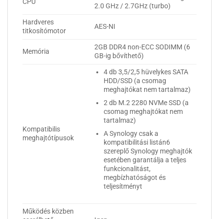
CPU
2.0 GHz / 2.7GHz (turbo)
Hardveres
AES-NI
titkosítómotor
2GB DDR4 non-ECC SODIMM (6
Memória
GB-ig bővíthető)
4 db 3,5/2,5 hüvelykes SATA
HDD/SSD (a csomag
meghajtókat nem tartalmaz)
2 db M.2 2280 NVMe SSD (a
csomag meghajtókat nem
tartalmaz)
Kompatibilis
A Synology csak a
meghajtótípusok
kompatibilitási listán6
szereplő Synology meghajtók
esetében garantálja a teljes
funkcionalitást,
megbízhatóságot és
teljesítményt
Működés közben