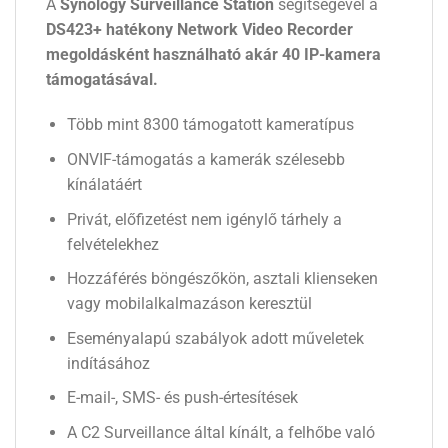
A
Synology Surveillance Station
segítségével a
DS423+ hatékony Network Video Recorder
megoldásként használható akár 40 IP-kamera
támogatásával.
Több mint 8300 támogatott kameratípus
ONVIF-támogatás a kamerák szélesebb
kínálatáért
Privát, előfizetést nem igénylő tárhely a
felvételekhez
Hozzáférés böngészőkön, asztali klienseken
vagy mobilalkalmazáson keresztül
Eseményalapú szabályok adott műveletek
indításához
E-mail-, SMS- és push-értesítések
A C2 Surveillance által kínált, a felhőbe való