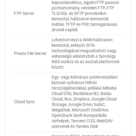
kapcsolatokhoz, egyéni FTP passzív
porttartomány, névtelen FTP, FTP
FTP Server
TLS/SSL és SFTP protokollon
keresztül, hálózaton keresztüli
indítás TFTP és PXE támogatással,
átviteli naplók
Lehetővé teszi a WAN-hálózaton
keresztül, exkluzív SITA
technológiával megvalósított nagy
Presto File Server
sebességű adatátvitelt a Synology
NAS eszköz és az asztali platformok
között
Egy- vagy kétirányú szinkronizálást
biztosít nyilvános felhős
társzolgáltatókkal, például Alibaba
Cloud OSS, Backblaze B2, Baidu
Cloud, Box, Dropbox, Google Cloud
Cloud Sync
Storage, Google Drive, hubiC,
MegaDisk, Microsoft OneDrive,
OpenStack Swift-kompatibilis
tárhelyek, Tencent COS, WebDAV-
szerverek és Yandex Disk