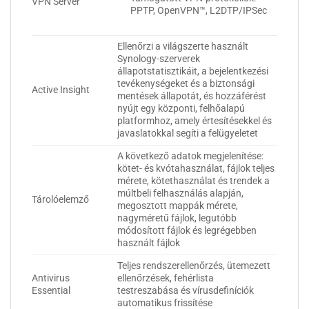
VPN Server
PPTP, OpenVPN™, L2DTP/IPSec
Ellenőrzi a világszerte használt
Synology-szerverek
állapotstatisztikáit, a bejelentkezési
tevékenységeket és a biztonsági
Active Insight
mentések állapotát, és hozzáférést
nyújt egy központi, felhőalapú
platformhoz, amely értesítésekkel és
javaslatokkal segíti a felügyeletet
A következő adatok megjelenítése:
kötet- és kvótahasználat, fájlok teljes
mérete, kötethasználat és trendek a
múltbeli felhasználás alapján,
Tárolóelemző
megosztott mappák mérete,
nagyméretű fájlok, legutóbb
módosított fájlok és legrégebben
használt fájlok
Teljes rendszerellenőrzés, ütemezett
Antivirus
ellenőrzések, fehérlista
Essential
testreszabása és vírusdefiníciók
automatikus frissítése