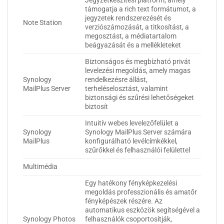
Jegyzetkészítési platform, amely
támogatja a rich text formátumot, a
jegyzetek rendszerezését és
Note Station
verziószámozását, a titkosítást, a
megosztást, a médiatartalom
beágyazását és a mellékleteket
Biztonságos és megbízható privát
levelezési megoldás, amely magas
Synology
rendelkezésre állást,
MailPlus Server
terheléselosztást, valamint
biztonsági és szűrési lehetőségeket
biztosít
Intuitív webes levelezőfelület a
Synology
Synology MailPlus Server számára
MailPlus
konfigurálható levélcímkékkel,
szűrőkkel és felhasználói felülettel
Multimédia
Egy hatékony fényképkezelési
megoldás professzionális és amatőr
fényképészek részére. Az
automatikus eszközök segítségével a
Synology Photos
felhasználók csoportosítják,