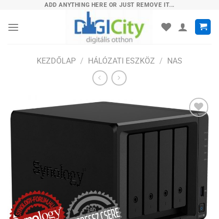
Skip
ADD ANYTHING HERE OR JUST REMOVE IT...
to
content
KEZDŐLAP
/
HÁLÓZATI ESZKÖZ
/
NAS
Hozzáadás
a
kívánságlistához