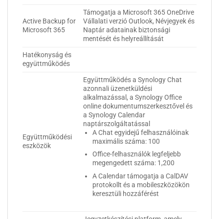
Támogatja a Microsoft 365 OneDrive
Active Backup for
Vállalati verzió Outlook, Névjegyek és
Microsoft 365
Naptár adatainak biztonsági
mentését és helyreállítását
Hatékonyság és
együttműködés
Együttműködés a Synology Chat
azonnali üzenetküldési
alkalmazással, a Synology Office
online dokumentumszerkesztővel és
a Synology Calendar
naptárszolgáltatással
A Chat egyidejű felhasználóinak
Együttműködési
maximális száma: 100
eszközök
Office-felhasználók legfeljebb
megengedett száma: 1,200
A Calendar támogatja a CalDAV
protokollt és a mobileszközökön
keresztüli hozzáférést