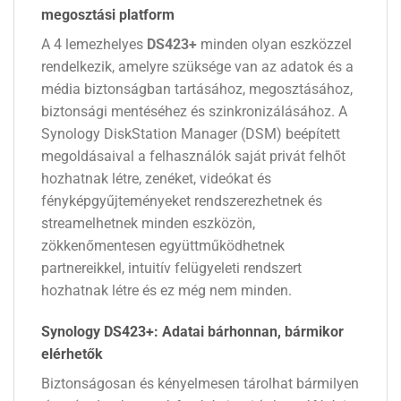
megosztási platform
A 4 lemezhelyes
DS423+
minden olyan eszközzel
rendelkezik, amelyre szüksége van az adatok és a
média biztonságban tartásához, megosztásához,
biztonsági mentéséhez és szinkronizálásához. A
Synology DiskStation Manager (DSM) beépített
megoldásaival a felhasználók saját privát felhőt
hozhatnak létre, zenéket, videókat és
fényképgyűjteményeket rendszerezhetnek és
streamelhetnek minden eszközön,
zökkenőmentesen együttműködhetnek
partnereikkel, intuitív felügyeleti rendszert
hozhatnak létre és ez még nem minden.
Synology DS423+: Adatai bárhonnan, bármikor
elérhetők
Biztonságosan és kényelmesen tárolhat bármilyen