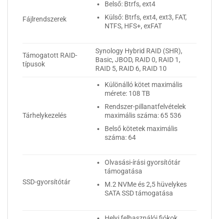
Belső: Btrfs, ext4
Külső: Btrfs, ext4, ext3, FAT,
Fájlrendszerek
NTFS, HFS+, exFAT
Synology Hybrid RAID (SHR),
Támogatott RAID-
Basic, JBOD, RAID 0, RAID 1,
típusok
RAID 5, RAID 6, RAID 10
Különálló kötet maximális
mérete: 108 TB
Rendszer-pillanatfelvételek
maximális száma: 65 536
Tárhelykezelés
Belső kötetek maximális
száma: 64
Olvasási-írási gyorsítótár
támogatása
SSD-gyorsítótár
M.2 NVMe és 2,5 hüvelykes
SATA SSD támogatása
Helyi felhasználói fiókok