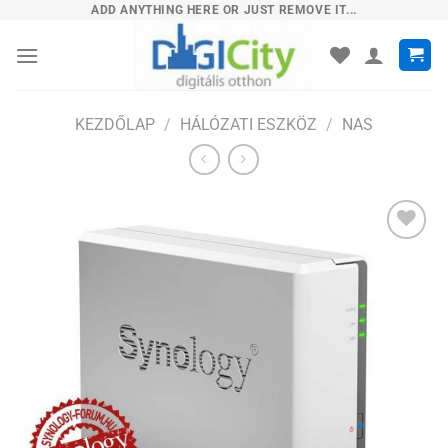
Skip
ADD ANYTHING HERE OR JUST REMOVE IT...
to
content
KEZDŐLAP
/
HÁLÓZATI ESZKÖZ
/
NAS
Hozzáadás
a
kívánságlistához