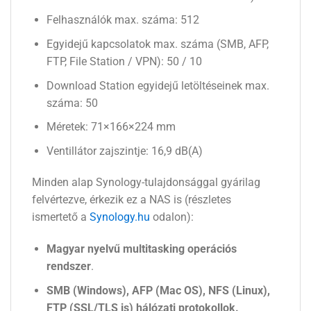
Felhasználók max. száma: 512
Egyidejű kapcsolatok max. száma (SMB, AFP,
FTP, File Station / VPN): 50 / 10
Download Station egyidejű letöltéseinek max.
száma: 50
Méretek: 71×166×224 mm
Ventillátor zajszintje: 16,9 dB(A)
Minden alap Synology-tulajdonsággal gyárilag
felvértezve, érkezik ez a NAS is (részletes
ismertető a
Synology.hu
odalon):
Magyar nyelvű multitasking operációs
rendszer
.
SMB (Windows), AFP (Mac OS), NFS (Linux),
FTP (SSL/TLS is) hálózati protokollok.