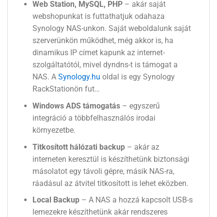
Web Station, MySQL, PHP
– akár saját
webshopunkat is futtathatjuk odahaza
Synology NAS-unkon. Saját weboldalunk saját
szerverünkön működhet, még akkor is, ha
dinamikus IP címet kapunk az internet-
szolgáltatótól, mivel dyndns-t is támogat a
NAS. A
Synology.hu
oldal is egy Synology
RackStationön fut…
Windows ADS támogatás
– egyszerű
integráció a többfelhasználós irodai
környezetbe.
Titkosított hálózati backup
– akár az
interneten keresztül is készíthetünk biztonsági
másolatot egy távoli gépre, másik NAS-ra,
ráadásul az átvitel titkosított is lehet eközben.
Local Backup
– A NAS a hozzá kapcsolt USB-s
lemezekre készíthetünk akár rendszeres