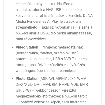
elérhetjük a playlist-eket. Ha iPod-ot
csatlakoztatunk a NAS USB-bemenetére,
közvetlenül arról is elérhetőek a zenéink. DLNA
Media Renderer és AirPlay lejátszókra is
streamelhető – akár szinkronban is – a zene a
NAS-ról akár a DS Audio mobil alkalmazással,
mint távvezérlővel.
Video Station
– filmjeink metaadatainak
(borítógrafika, történet, szereplők, stb.)
automatikus letöltése, USB-s DVB-T tunerek
támogatása, felvételkészítés és tévénézés
webböngészőben, adás streamelése.
Photo Station
(ASF, AVI, MPEG1/2/4, WMV,
DivX/XviD, DAT, MP4, RM, RMVB, VOB, BMP,
GIF, JPG) – webböngészőn keresztül
megnézhetőek/letölthetőek a NAS-on tárolt
különböző videók és képek, ezek interneten