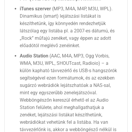
iTunes szerver
(MP3, M4A, M4P, M3U, WPL).
Dinamikus (smart) lejátszási listákat is
készíthetünk, így könnyedén rendezhetjük
látszólag egy listába pl. a 2007-es dátumú, és
„Rock” műfajú zenéket, vagy éppen az adott
előadótól meglévő zenéinket.
Audio Station
(AAC, M4A, MP3, Ogg Vorbis,
WMA, M3U, WPL, SHOUTcast, Radioio) – a
külön kapható távvezérlő és USB-s hangszórók
segítségével ezen formátumok, és az ezekben
sugárzó webrádiók lejátszhatóak a NAS-sal,
mint egy egyszerűbb zenelejátszóval.
Webböngészőn kereszül érhető el az Audio
Station felülete, ahol meghallgathatjuk a
zenéket, lejátszási listákat készíthetünk,
webrádiókat vehetünk fel a listába. Ha van
távvezérlőnk is, akkor a webböngésző nélkül is