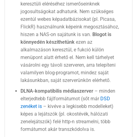
keresztüli eléréséhez ismerőseinknek
jogosultságokat adhatunk. Nem szükséges
ezentúl webes képadatbázisokat (pl. Picasa,
FlickR) használnunk képeink megosztásához,
hiszen a NAS-on sajátunk is van.
Blogot is
könnyedén készíthetünk
ezen az
alkalmazáson keresztül, e fukció külön
menüpont alatt érhető el. Nem kell tárhelyet
vásárolni egy távoli szerveren, arra telepíteni
valamilyen blog-programot, mindez saját
lakásunkban, saját szerverünkön elérhető.
DLNA-kompatibilis médiaszerver
– minden
elterjedtebb fájlformátumot (sőt már
DSD
zenéket is
– kivéve a legkisebb modelleket)
képes a lejátszók (pl. okostévék, hálózati
zenelejátszók) felé http-n streamelni, több
formátumot akár transzkódolva is.