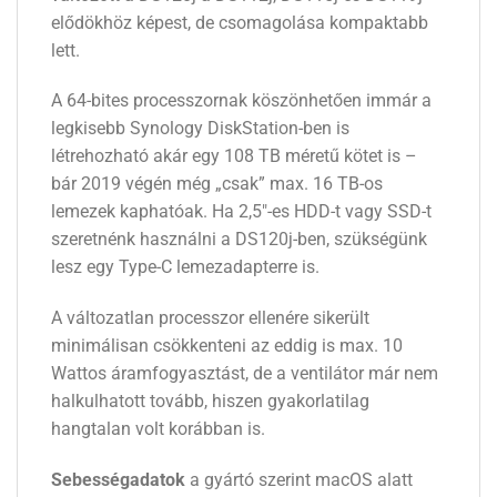
elődökhöz képest, de csomagolása kompaktabb
lett.
A 64-bites processzornak köszönhetően immár a
legkisebb Synology DiskStation-ben is
létrehozható akár egy 108 TB méretű kötet is –
bár 2019 végén még „csak” max. 16 TB-os
lemezek kaphatóak. Ha 2,5″-es HDD-t vagy SSD-t
szeretnénk használni a DS120j-ben, szükségünk
lesz egy Type-C lemezadapterre is.
A változatlan processzor ellenére sikerült
minimálisan csökkenteni az eddig is max. 10
Wattos áramfogyasztást, de a ventilátor már nem
halkulhatott tovább, hiszen gyakorlatilag
hangtalan volt korábban is.
Sebességadatok
a gyártó szerint macOS alatt