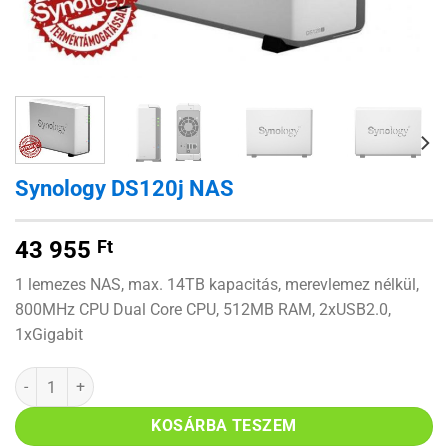
Synology DS120j NAS
43 955
Ft
1 lemezes NAS, max. 14TB kapacitás, merevlemez nélkül,
800MHz CPU Dual Core CPU, 512MB RAM, 2xUSB2.0,
1xGigabit
Synology DS120j NAS mennyiség
KOSÁRBA TESZEM