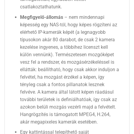
csatlakoztathatunk.
Megfigyelő-állomás
– nem mindennapi
képesség egy NAS-tól, hogy képes rögzíteni az
elérhető IP-kamerák képét (a legnagyobb
típusokon akár 80 darabot, de csak 2 kamera
kezelése ingyenes, a többihez licenszt kell
külön vennünk). Természetesen mozgóképet
vesz fel a rendszer, és mozgásérzékeléssel is
ellátták: beállítható, hogy csak akkor induljon a
felvétel, ha mozgást érzékel a képen, így
tényleg csak a fontos pillanatok lesznek
felvéve. A kamera által látott képen ráadásul
további területek is definiálhatóak, így csak az
azokon belüli mozgás vezérli majd a felvételt.
Hangrögzítés is támogatott MPEG4, H.264,
akár megapixeles kamerák esetében.
Egy kattintással telepíthető saját