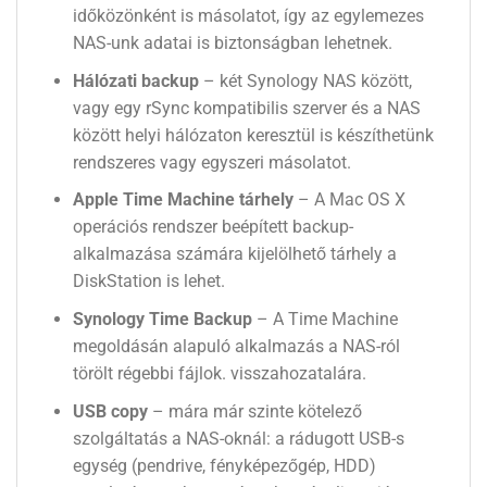
időközönként is másolatot, így az egylemezes
NAS-unk adatai is biztonságban lehetnek.
Hálózati backup
– két Synology NAS között,
vagy egy rSync kompatibilis szerver és a NAS
között helyi hálózaton keresztül is készíthetünk
rendszeres vagy egyszeri másolatot.
Apple Time Machine tárhely
– A Mac OS X
operációs rendszer beépített backup-
alkalmazása számára kijelölhető tárhely a
DiskStation is lehet.
Synology Time Backup
– A Time Machine
megoldásán alapuló alkalmazás a NAS-ról
törölt régebbi fájlok. visszahozatalára.
USB copy
– mára már szinte kötelező
szolgáltatás a NAS-oknál: a rádugott USB-s
egység (pendrive, fényképezőgép, HDD)