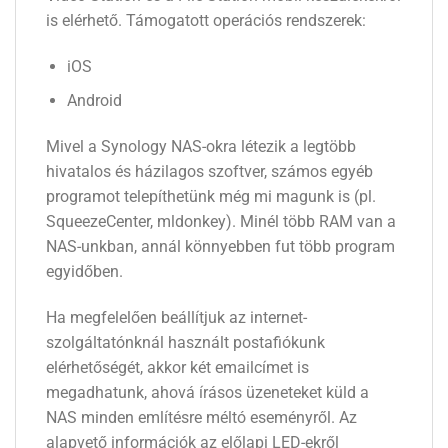
is elérhető. Támogatott operációs rendszerek:
iOS
Android
Mivel a Synology NAS-okra létezik a legtöbb
hivatalos és házilagos szoftver, számos egyéb
programot telepíthetünk még mi magunk is (pl.
SqueezeCenter, mldonkey). Minél több RAM van a
NAS-unkban, annál könnyebben fut több program
egyidőben.
Ha megfelelően beállítjuk az internet-
szolgáltatónknál használt postafiókunk
elérhetőségét, akkor két emailcímet is
megadhatunk, ahová írásos üzeneteket küld a
NAS minden említésre méltó eseményről. Az
alapvető információk az előlapi LED-ekről