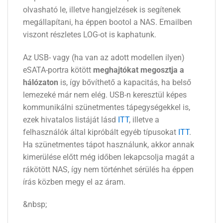
olvasható le, illetve hangjelzések is segítenek
megállapítani, ha éppen bootol a NAS. Emailben
viszont részletes LOG-ot is kaphatunk.
Az USB- vagy (ha van az adott modellen ilyen)
eSATA-portra kötött
meghajtókat megosztja a
hálózaton
is, így bővíthető a kapacitás, ha belső
lemezeké már nem elég. USB-n keresztül képes
kommunikálni szünetmentes tápegységekkel is,
ezek hivatalos listáját lásd
ITT
, illetve a
felhasználók által kipróbált egyéb típusokat
ITT
.
Ha szünetmentes tápot használunk, akkor annak
kimerülése előtt még időben lekapcsolja magát a
rákötött NAS, így nem történhet sérülés ha éppen
írás közben megy el az áram.
&nbsp;