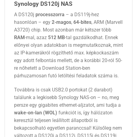
Synology DS120j NAS
A DS120j
processzorra
– a DS119j-hez
hasonlóan – egy
2-magos
,
64-bites
, ARM (Marvell
A3720) chip. Most azonban már kétszer több
RAM
-mal, azaz
512 MB
-tal gazdálkodhat. Ennek
előnyei olyan adatokban is megmutatkoznak, mint
az IP-kamerákról rögzíthető max. képkockaszám
egy adott felbontás mellett, de a korábbi 20-ról 50-
re nőhetett a Download Station-ben
párhuzamosan futó letöltési feladatok száma is.
Továbbra is csak USB2.0 portokat (2 darabot)
találunk a legkisebb Synology NAS-on – no, meg
persze egy gigabites ethernet-aljzatot, ami tudja a
wake-on-lan (WOL)
funkciót is, így hálózaton
keresztül teljesen leállított állapotból is
bekapcsolható egyetlen paranccsal! Külsőleg nem
változott a DS120j a DS112j, DS115j és DS119j