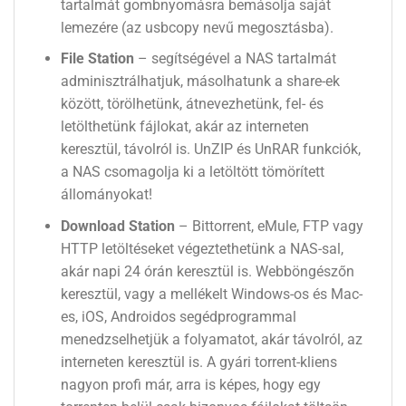
tartalmát gombnyomásra bemásolja saját
lemezére (az usbcopy nevű megosztásba).
File Station
– segítségével a NAS tartalmát
adminisztrálhatjuk, másolhatunk a share-ek
között, törölhetünk, átnevezhetünk, fel- és
letölthetünk fájlokat, akár az interneten
keresztül, távolról is. UnZIP és UnRAR funkciók,
a NAS csomagolja ki a letöltött tömörített
állományokat!
Download Station
– Bittorrent, eMule, FTP vagy
HTTP letöltéseket végeztethetünk a NAS-sal,
akár napi 24 órán keresztül is. Webböngészőn
keresztül, vagy a mellékelt Windows-os és Mac-
es, iOS, Androidos segédprogrammal
menedzselhetjük a folyamatot, akár távolról, az
interneten keresztül is. A gyári torrent-kliens
nagyon profi már, arra is képes, hogy egy