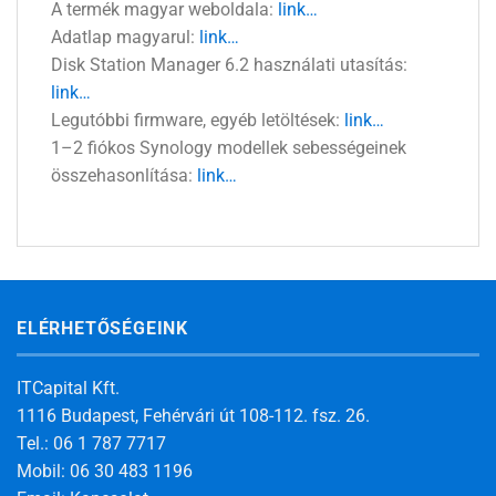
A termék magyar weboldala:
link…
Adatlap magyarul:
link…
Disk Station Manager 6.2 használati utasítás:
link…
Legutóbbi firmware, egyéb letöltések:
link…
1–2 fiókos Synology modellek sebességeinek
összehasonlítása:
link…
ELÉRHETŐSÉGEINK
ITCapital Kft.
1116 Budapest, Fehérvári út 108-112. fsz. 26.
Tel.: 06 1 787 7717
Mobil: 06 30 483 1196