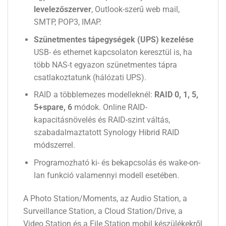
levelezőszerver
, Outlook-szerű web mail,
SMTP, POP3, IMAP.
Szünetmentes tápegységek (UPS) kezelése
USB- és ethernet kapcsolaton keresztül is, ha
több NAS-t egyazon szünetmentes tápra
csatlakoztatunk (hálózati UPS).
RAID a többlemezes modelleknél:
RAID 0, 1, 5,
5+spare, 6
módok. Online RAID-
kapacitásnövelés és RAID-szint váltás,
szabadalmaztatott Synology Hibrid RAID
módszerrel.
Programozható ki- és bekapcsolás és wake-on-
lan funkció valamennyi modell esetében.
A Photo Station/Moments, az Audio Station, a
Surveillance Station, a Cloud Station/Drive, a
Video Station és a File Station mobil készülékekről