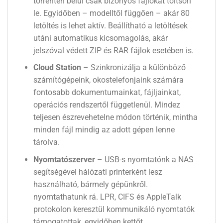
torrenten belül csak bizonyos fájlokat töltsön
le. Egyidőben – modelltől függően – akár 80
letöltés is lehet aktív. Beállítható a letöltések
utáni automatikus kicsomagolás, akár
jelszóval védett ZIP és RAR fájlok esetében is.
Cloud Station
– Szinkronizálja a különböző
számítógépeink, okostelefonjaink számára
fontosabb dokumentumainkat, fájljainkat,
operációs rendszertől függetlenül. Mindez
teljesen észrevehetelne módon történik, mintha
minden fájl mindig az adott gépen lenne
tárolva.
Nyomtatószerver
– USB-s nyomtatónk a NAS
segítségével hálózati printerként lesz
használható, bármely gépünkről.
nyomtathatunk rá. LPR, CIFS és AppleTalk
protokolon keresztül kommunikáló nyomtatók
támogatottak, egyidőben kettőt