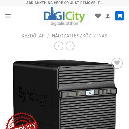
Skip
ADD ANYTHING HERE OR JUST REMOVE IT...
to
content
KEZDŐLAP
/
HÁLÓZATI ESZKÖZ
/
NAS
Hozzáadás
a
kívánságlistához