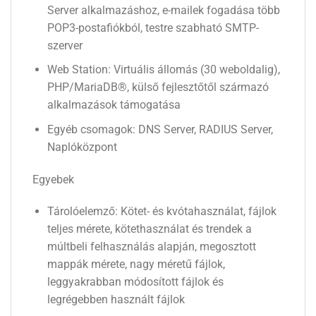
Server alkalmazáshoz, e-mailek fogadása több
POP3-postafiókból, testre szabható SMTP-
szerver
Web Station: Virtuális állomás (30 weboldalig),
PHP/MariaDB®, külső fejlesztőtől származó
alkalmazások támogatása
Egyéb csomagok: DNS Server, RADIUS Server,
Naplóközpont
Egyebek
Tárolóelemző: Kötet- és kvótahasználat, fájlok
teljes mérete, kötethasználat és trendek a
múltbeli felhasználás alapján, megosztott
mappák mérete, nagy méretű fájlok,
leggyakrabban módosított fájlok és
legrégebben használt fájlok