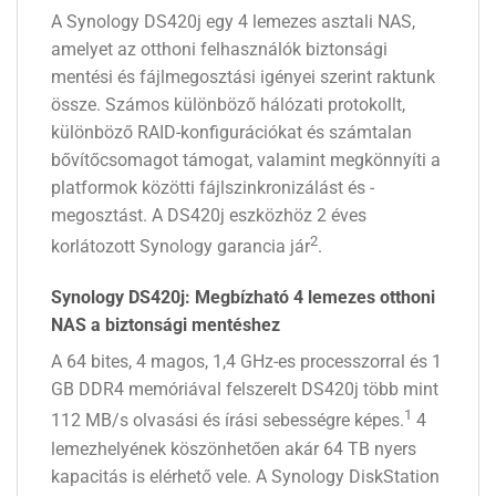
A Synology DS420j egy 4 lemezes asztali NAS,
amelyet az otthoni felhasználók biztonsági
mentési és fájlmegosztási igényei szerint raktunk
össze. Számos különböző hálózati protokollt,
különböző RAID-konfigurációkat és számtalan
bővítőcsomagot támogat, valamint megkönnyíti a
platformok közötti fájlszinkronizálást és -
megosztást. A DS420j eszközhöz 2 éves
2
korlátozott Synology garancia jár
.
Synology DS420j: Megbízható 4 lemezes otthoni
NAS a biztonsági mentéshez
A 64 bites, 4 magos, 1,4 GHz-es processzorral és 1
GB DDR4 memóriával felszerelt DS420j több mint
1
112 MB/s olvasási és írási sebességre képes.
4
lemezhelyének köszönhetően akár 64 TB nyers
kapacitás is elérhető vele. A Synology DiskStation