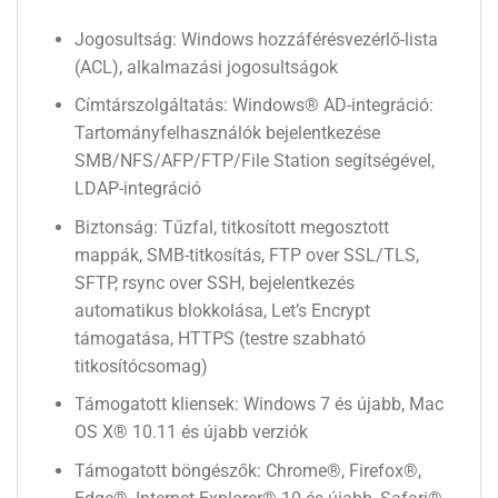
Jogosultság: Windows hozzáférésvezérlő-lista
(ACL), alkalmazási jogosultságok
Címtárszolgáltatás: Windows® AD-integráció:
Tartományfelhasználók bejelentkezése
SMB/NFS/AFP/FTP/File Station segítségével,
LDAP-integráció
Biztonság: Tűzfal, titkosított megosztott
mappák, SMB-titkosítás, FTP over SSL/TLS,
SFTP, rsync over SSH, bejelentkezés
automatikus blokkolása, Let’s Encrypt
támogatása, HTTPS (testre szabható
titkosítócsomag)
Támogatott kliensek: Windows 7 és újabb, Mac
OS X® 10.11 és újabb verziók
Támogatott böngészők: Chrome®, Firefox®,