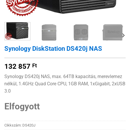
Synology DiskStation DS420j NAS
132 857
Ft
Synology DS420j NAS, max. 64TB kapacitás, merevlemez
nélkül, 1.4GHz Quad Core CPU, 1GB RAM, 1xGigabit, 2xUSB
3.0
Elfogyott
Cikkszám:
DS420J