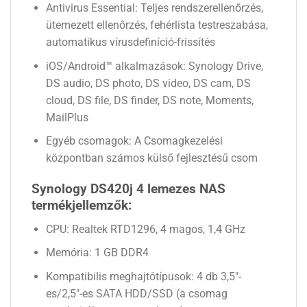
Antivirus Essential: Teljes rendszerellenőrzés,
ütemezett ellenőrzés, fehérlista testreszabása,
automatikus vírusdefiníció-frissítés
iOS/Android™ alkalmazások: Synology Drive,
DS audio, DS photo, DS video, DS cam, DS
cloud, DS file, DS finder, DS note, Moments,
MailPlus
Egyéb csomagok: A Csomagkezelési
központban számos külső fejlesztésű csom
Synology DS420j 4 lemezes NAS
termékjellemzők:
CPU: Realtek RTD1296, 4 magos, 1,4 GHz
Memória: 1 GB DDR4
Kompatibilis meghajtótípusok: 4 db 3,5″-
es/2,5″-es SATA HDD/SSD (a csomag