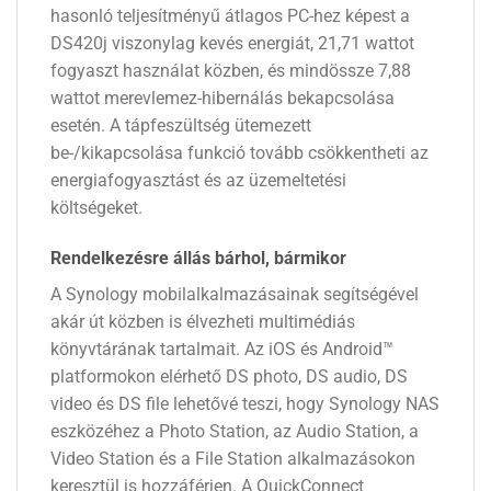
hasonló teljesítményű átlagos PC-hez képest a
DS420j viszonylag kevés energiát, 21,71 wattot
fogyaszt használat közben, és mindössze 7,88
wattot merevlemez-hibernálás bekapcsolása
esetén. A tápfeszültség ütemezett
be-/kikapcsolása funkció tovább csökkentheti az
energiafogyasztást és az üzemeltetési
költségeket.
Rendelkezésre állás bárhol, bármikor
A Synology mobilalkalmazásainak segítségével
akár út közben is élvezheti multimédiás
könyvtárának tartalmait. Az iOS és Android™
platformokon elérhető DS photo, DS audio, DS
video és DS file lehetővé teszi, hogy Synology NAS
eszközéhez a Photo Station, az Audio Station, a
Video Station és a File Station alkalmazásokon
keresztül is hozzáférjen. A QuickConnect