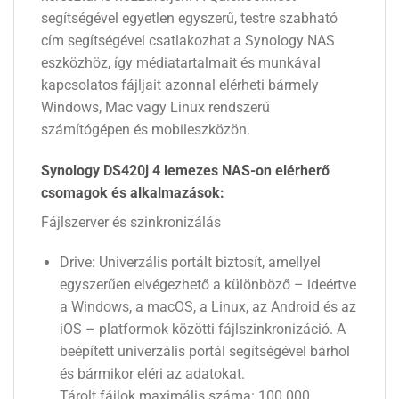
segítségével egyetlen egyszerű, testre szabható
cím segítségével csatlakozhat a Synology NAS
eszközhöz, így médiatartalmait és munkával
kapcsolatos fájljait azonnal elérheti bármely
Windows, Mac vagy Linux rendszerű
számítógépen és mobileszközön.
Synology DS420j 4 lemezes NAS-on elérherő
csomagok és alkalmazások:
Fájlszerver és szinkronizálás
Drive: Univerzális portált biztosít, amellyel
egyszerűen elvégezhető a különböző – ideértve
a Windows, a macOS, a Linux, az Android és az
iOS – platformok közötti fájlszinkronizáció. A
beépített univerzális portál segítségével bárhol
és bármikor eléri az adatokat.
Tárolt fájlok maximális száma: 100 000,