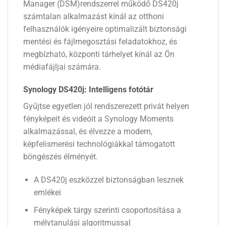
Manager (DSM)rendszerrel működő DS420j
számtalan alkalmazást kínál az otthoni
felhasználók igényeire optimalizált biztonsági
mentési és fájlmegosztási feladatokhoz, és
megbízható, központi tárhelyet kínál az Ön
médiafájljai számára.
Synology DS420j: Intelligens fotótár
Gyűjtse egyetlen jól rendszerezett privát helyen
fényképeit és videóit a Synology Moments
alkalmazással, és élvezze a modern,
képfelismerési technológiákkal támogatott
böngészés élményét.
A DS420j eszközzel biztonságban lesznek
emlékei
Fényképek tárgy szerinti csoportosítása a
mélytanulási algoritmussal