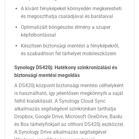
A kívánt fényképeket könnyedén megkeresheti
és megoszthatja családjával és barátaival
Optimalizált böngészési élmény a szuper
képfelbontással
Készítsen biztonsági mentést a fényképekről,
és szabadítson fel tárhelyet mobileszközein
Synology DS420j: Hatékony szinkronizálási és
biztonsági mentési megoldás
A DS420j központi biztonsági mentési célhelyként
is használható, így jelentősen megkönnyíti a saját
felhő kialakítását. A Synology Cloud Sync
alkalmazás segítségével szinkronban tarthatja
Dropbox, Google Drive, Microsoft OneDrive, Baidu
és Box tárhelyfiókjait az otthoni DS420j eszközzel.
A Synology Drive alkalmazás segítségével