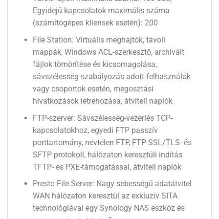
Egyidejű kapcsolatok maximális száma
(számítógépes kliensek esetén): 200
File Station: Virtuális meghajtók, távoli
mappák, Windows ACL-szerkesztő, archivált
fájlok tömörítése és kicsomagolása,
sávszélesség-szabályozás adott felhasználók
vagy csoportok esetén, megosztási
hivatkozások létrehozása, átviteli naplók
FTP-szerver: Sávszélesség-vezérlés TCP-
kapcsolatokhoz, egyedi FTP passzív
porttartomány, névtelen FTP, FTP SSL/TLS- és
SFTP protokoll, hálózaton keresztüli indítás
TFTP- és PXE-támogatással, átviteli naplók
Presto File Server: Nagy sebességű adatátvitel
WAN hálózaton keresztül az exkluzív SITA
technológiával egy Synology NAS eszköz és