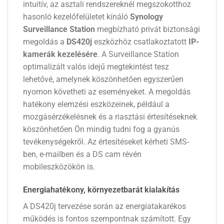
intuitív, az asztali rendszereknél megszokotthoz
hasonló kezelőfelületet kínáló
Synology
Surveillance Station
megbízható privát biztonsági
megoldás a
DS420j
eszközhöz csatlakoztatott
IP-
kamerák kezelésére
. A Surveillance Station
optimalizált valós idejű megtekintést tesz
lehetővé, amelynek köszönhetően egyszerűen
nyomon követheti az eseményeket. A megoldás
hatékony elemzési eszközeinek, például a
mozgásérzékelésnek és a riasztási értesítéseknek
köszönhetően Ön mindig tudni fog a gyanús
tevékenységekről. Az értesítéseket kérheti SMS-
ben, e-mailben és a DS cam révén
mobileszközökön is.
Energiahatékony, környezetbarát kialakítás
A DS420j tervezése során az energiatakarékos
működés is fontos szempontnak számított. Egy