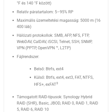
°F és 140 °F között)
Relatív páratartalom: 5–95% RP
Maximális üzemeltetési magasság: 5000 m (16
400 láb)
Hálózati protokollok: SMB, AFP, NFS, FTP,
WebDAV, CalDAV, iSCSI, Telnet, SSH, SNMP,
VPN (PPTP, OpenVPN ™, L2TP)
Fájlrendszer:
Belső: Btrfs, ext4
Külső: Btrfs, ext4, ext3, FAT, NTFS,
3
HFS+, exFAT
Támogatott RAID-típusok: Synology Hybrid
RAID (SHR), Basic, JBOD, RAID 0, RAID 1, RAID
5, RAID 6, RAID 10