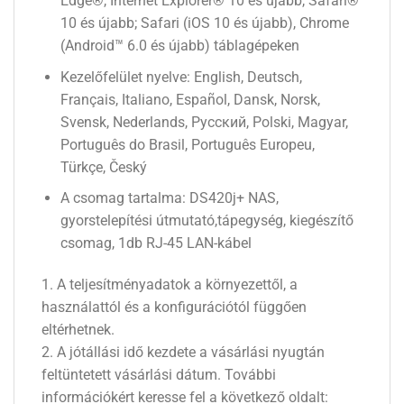
Edge®, Internet Explorer® 10 és újabb, Safari®
10 és újabb; Safari (iOS 10 és újabb), Chrome
(Android™ 6.0 és újabb) táblagépeken
Kezelőfelület nyelve: English, Deutsch,
Français, Italiano, Español, Dansk, Norsk,
Svensk, Nederlands, Русский, Polski, Magyar,
Português do Brasil, Português Europeu,
Türkçe, Český
A csomag tartalma: DS420j+ NAS,
gyorstelepítési útmutató,tápegység, kiegészítő
csomag, 1db RJ-45 LAN-kábel
1. A teljesítményadatok a környezettől, a
használattól és a konfigurációtól függően
eltérhetnek.
2. A jótállási idő kezdete a vásárlási nyugtán
feltüntetett vásárlási dátum. További
információkért keresse fel a következő oldalt: