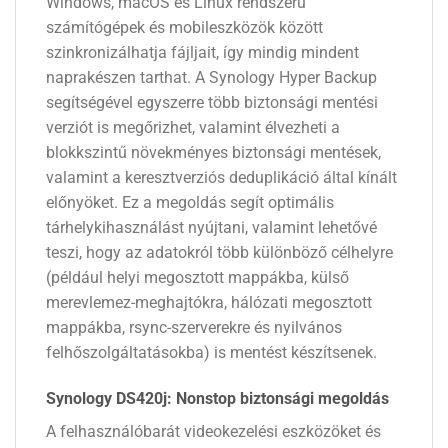
Windows, macOS és Linux rendszerű
számítógépek és mobileszközök között
szinkronizálhatja fájljait, így mindig mindent
naprakészen tarthat. A Synology Hyper Backup
segítségével egyszerre több biztonsági mentési
verziót is megőrizhet, valamint élvezheti a
blokkszintű növekményes biztonsági mentések,
valamint a keresztverziós deduplikáció által kínált
előnyöket. Ez a megoldás segít optimális
tárhelykihasználást nyújtani, valamint lehetővé
teszi, hogy az adatokról több különböző célhelyre
(például helyi megosztott mappákba, külső
merevlemez-meghajtókra, hálózati megosztott
mappákba, rsync-szerverekre és nyilvános
felhőszolgáltatásokba) is mentést készítsenek.
Synology DS420j: Nonstop biztonsági megoldás
A felhasználóbarát videokezelési eszközöket és