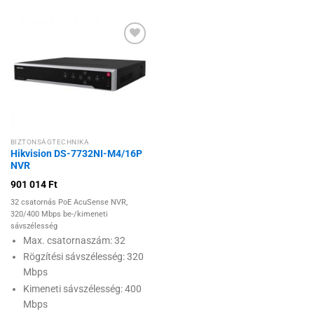
Hozzáadás a
kívánságlistához
BIZTONSÁGTECHNIKA
Hikvision DS-7732NI-M4/16P
NVR
901 014
Ft
32 csatornás PoE AcuSense NVR,
320/400 Mbps be-/kimeneti
sávszélesség
Max. csatornaszám: 32
Rögzítési sávszélesség: 320
Mbps
Kimeneti sávszélesség: 400
Mbps