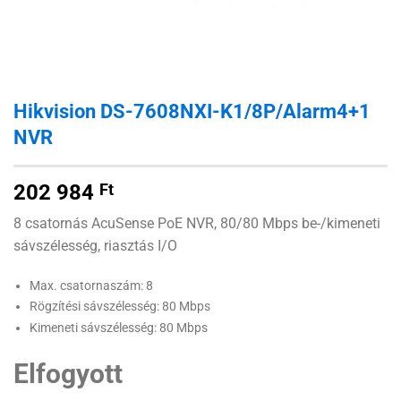
Hikvision DS-7608NXI-K1/8P/Alarm4+1
NVR
202 984
Ft
8 csatornás AcuSense PoE NVR, 80/80 Mbps be-/kimeneti
sávszélesség, riasztás I/O
Max. csatornaszám: 8
Rögzítési sávszélesség: 80 Mbps
Kimeneti sávszélesség: 80 Mbps
Elfogyott