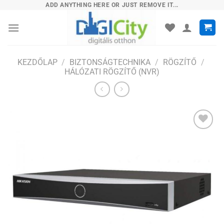
Skip
ADD ANYTHING HERE OR JUST REMOVE IT...
to
content
KEZDŐLAP
/
BIZTONSÁGTECHNIKA
/
RÖGZÍTŐ
/
HÁLÓZATI RÖGZÍTŐ (NVR)
Hozzáadás
a
kívánságlistához