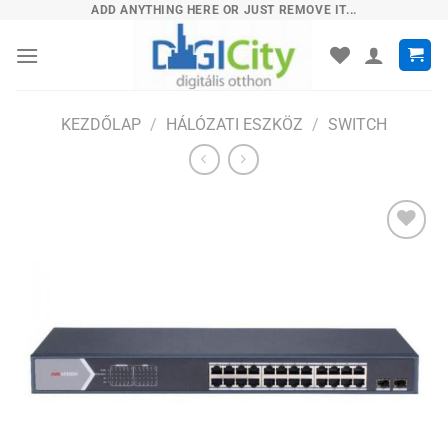
Skip
ADD ANYTHING HERE OR JUST REMOVE IT...
to
content
KEZDŐLAP
/
HÁLÓZATI ESZKÖZ
/
SWITCH
Hozzáadás
a
kívánságlistához