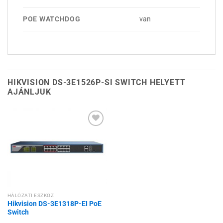
POE WATCHDOG
van
HIKVISION DS-3E1526P-SI SWITCH HELYETT
AJÁNLJUK
Hozzáadás a
kívánságlistához
HÁLÓZATI ESZKÖZ
Hikvision DS-3E1318P-EI PoE
Switch