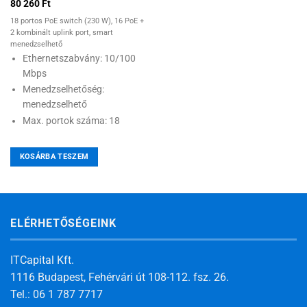
80 260
Ft
18 portos PoE switch (230 W), 16 PoE +
2 kombinált uplink port, smart
menedzselhető
Ethernetszabvány: 10/100
Mbps
Menedzselhetőség:
menedzselhető
Max. portok száma: 18
KOSÁRBA TESZEM
ELÉRHETŐSÉGEINK
ITCapital Kft.
1116 Budapest, Fehérvári út 108-112. fsz. 26.
Tel.: 06 1 787 7717