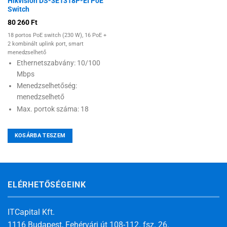
Hikvision DS-3E1318P-EI PoE
Switch
80 260
Ft
18 portos PoE switch (230 W), 16 PoE +
2 kombinált uplink port, smart
menedzselhető
Ethernetszabvány: 10/100
Mbps
Menedzselhetőség:
menedzselhető
Max. portok száma: 18
KOSÁRBA TESZEM
ELÉRHETŐSÉGEINK
ITCapital Kft.
1116 Budapest, Fehérvári út 108-112. fsz. 26.