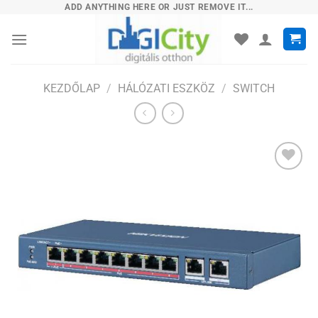
Skip
ADD ANYTHING HERE OR JUST REMOVE IT...
to
content
KEZDŐLAP
/
HÁLÓZATI ESZKÖZ
/
SWITCH
Hozzáadás
a
kívánságlistához