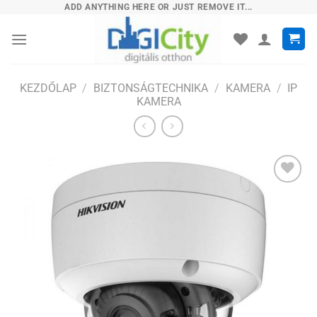
Skip
ADD ANYTHING HERE OR JUST REMOVE IT...
to
content
KEZDŐLAP
/
BIZTONSÁGTECHNIKA
/
KAMERA
/
IP
KAMERA
Hozzáadás
a
kívánságlistához