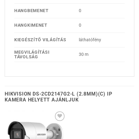
HANGBEMENET
0
HANGKIMENET
0
KIEGÉSZÍTŐ VILÁGÍTÁS
láthatófény
MEGVILÁGÍTÁSI
30 m
TÁVOLSÁG
HIKVISION DS-2CD2147G2-L (2.8MM)(C) IP
KAMERA HELYETT AJÁNLJUK
Hozzáadás a