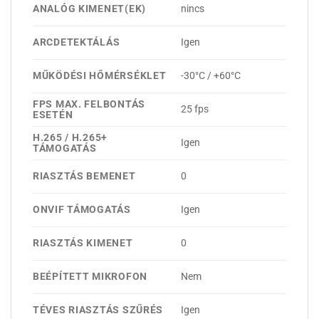
ANALÓG KIMENET(EK)
nincs
ARCDETEKTÁLÁS
Igen
MŰKÖDÉSI HŐMÉRSÉKLET
-30°C / +60°C
FPS MAX. FELBONTÁS
25 fps
ESETÉN
H.265 / H.265+
Igen
TÁMOGATÁS
RIASZTÁS BEMENET
0
ONVIF TÁMOGATÁS
Igen
RIASZTÁS KIMENET
0
BEÉPÍTETT MIKROFON
Nem
TÉVES RIASZTÁS SZŰRÉS
Igen