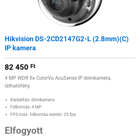
Hikvision DS-2CD2147G2-L (2.8mm)(C)
IP kamera
82 450
Ft
4 MP WDR fix ColorVu AcuSense IP dómkamera,
láthatófény
Kialakítás: dómkamera
Felbontás: 4 MP
FPS max. felbontás esetén: 25 fps
Elfogyott