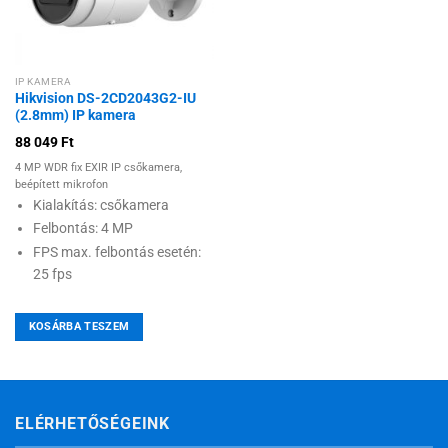
kívánságlistához
IP KAMERA
Hikvision DS-2CD2043G2-IU
(2.8mm) IP kamera
88 049
Ft
4 MP WDR fix EXIR IP csőkamera,
beépített mikrofon
Kialakítás: csőkamera
Felbontás: 4 MP
FPS max. felbontás esetén:
25 fps
KOSÁRBA TESZEM
ELÉRHETŐSÉGEINK