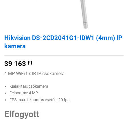
Hikvision DS-2CD2041G1-IDW1 (4mm) IP
kamera
39 163
Ft
4 MP WiFi fix IR IP csőkamera
Kialakítás: csőkamera
Felbontás: 4 MP
FPS max. felbontás esetén: 20 fps
Elfogyott