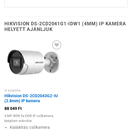
HIKVISION DS-2CD2041G1-IDW1 (4MM) IP KAMERA
HELYETT AJÁNLJUK
Hozzáadás a
kívánságlistához
IP KAMERA
Hikvision DS-2CD2043G2-IU
(2.8mm) IP kamera
88 049
Ft
4 MP WDR fix EXIR IP csőkamera,
beépített mikrofon
Kialakítás: csőkamera