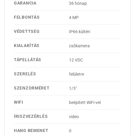
GARANCIA
36 hónap
FELBONTÁS
4 MP
VÉDETTSÉG
IP66 kültéri
KIALAKÍTÁS
csőkamera
TÁPELLÁTÁS
12 VDC
SZERELÉS
felületre
SZENZORMÉRET
1/3"
WIFI
beépített WiFi-vel
ÍRISZVEZÉRLÉS
video
HANG BEMENET
0