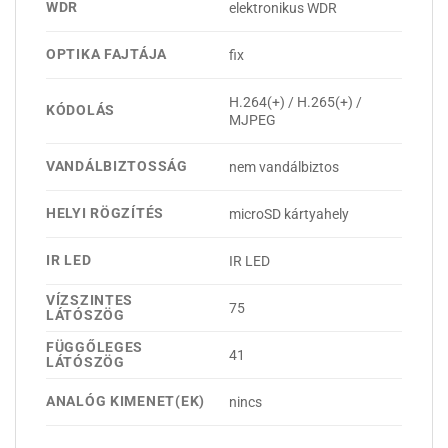
WDR
elektronikus WDR
OPTIKA FAJTÁJA
fix
H.264(+) / H.265(+) /
KÓDOLÁS
MJPEG
VANDÁLBIZTOSSÁG
nem vandálbiztos
HELYI RÖGZÍTÉS
microSD kártyahely
IR LED
IR LED
VÍZSZINTES
75
LÁTÓSZÖG
FÜGGŐLEGES
41
LÁTÓSZÖG
ANALÓG KIMENET(EK)
nincs