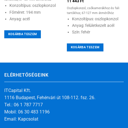
11 443
Ft
Konzoltípus: oszlopkonzol
Oszlopkonzol, csőkamerákhoz és fali
Főméret: 194 mm
tartókhoz, 67-127 mm átmérőhöz
Konzoltípus: oszlopkonzol
Anyag: acél
Anyag: felületkezelt acél
Szín: fehér
KOSÁRBA TESZEM
KOSÁRBA TESZEM
ELÉRHETŐSÉGEINK
ITCapital Kft.
1116 Budapest, Fehérvári út 108-112. fsz. 26.
Tel.: 06 1 787 7717
Mobil: 06 30 483 1196
Email:
Kapcsolat