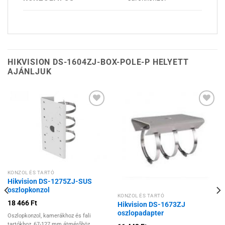
HIKVISION DS-1604ZJ-BOX-POLE-P HELYETT
AJÁNLJUK
Hozzáadás a
Hozzáadás a
kívánságlistához
kívánságlistához
KONZOL ÉS TARTÓ
Hikvision DS-1275ZJ-SUS
oszlopkonzol
KONZOL ÉS TARTÓ
18 466
Ft
Hikvision DS-1673ZJ
oszlopadapter
Oszlopkonzol, kamerákhoz és fali
tartókhoz, 67-127 mm átmérőhöz