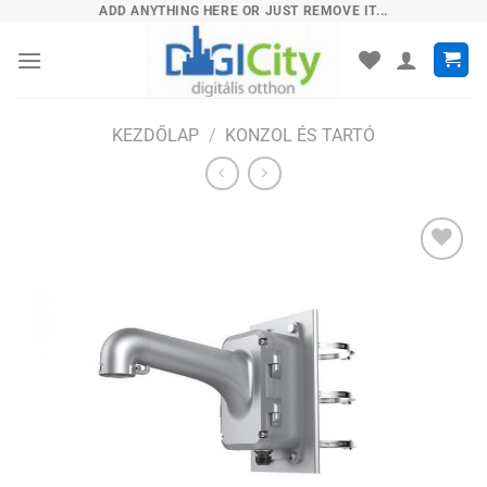
Skip
ADD ANYTHING HERE OR JUST REMOVE IT...
to
content
KEZDŐLAP
/
KONZOL ÉS TARTÓ
Hozzáadás
a
kívánságlistához