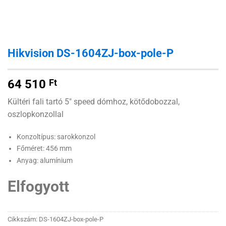
Hikvision DS-1604ZJ-box-pole-P
64 510
Ft
Kültéri fali tartó 5″ speed dómhoz, kötődobozzal,
oszlopkonzollal
Konzoltípus: sarokkonzol
Főméret: 456 mm
Anyag: alumínium
Elfogyott
Cikkszám:
DS-1604ZJ-box-pole-P