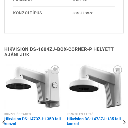
KONZOLTÍPUS
sarokkonzol
HIKVISION DS-1604ZJ-BOX-CORNER-P HELYETT
AJÁNLJUK
Hozzáadás a
Hozzáadás a
kívánságlistához
kívánságlistához
KONZOL ÉS TARTÓ
KONZOL ÉS TARTÓ
Hikvision DS-1473ZJ-135B fali
Hikvision DS-1473ZJ-135 fali
konzol
konzol