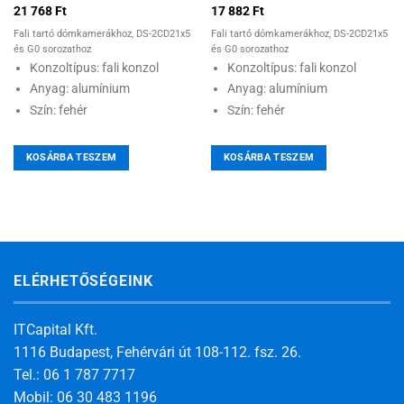
21 768
Ft
17 882
Ft
Fali tartó dómkamerákhoz, DS-2CD21x5
Fali tartó dómkamerákhoz, DS-2CD21x5
és G0 sorozathoz
és G0 sorozathoz
Konzoltípus: fali konzol
Konzoltípus: fali konzol
Anyag: alumínium
Anyag: alumínium
Szín: fehér
Szín: fehér
KOSÁRBA TESZEM
KOSÁRBA TESZEM
ELÉRHETŐSÉGEINK
ITCapital Kft.
1116 Budapest, Fehérvári út 108-112. fsz. 26.
Tel.: 06 1 787 7717
Mobil: 06 30 483 1196