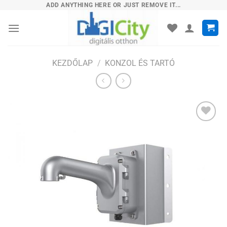
Skip
ADD ANYTHING HERE OR JUST REMOVE IT...
to
content
KEZDŐLAP
/
KONZOL ÉS TARTÓ
Hozzáadás
a
kívánságlistához