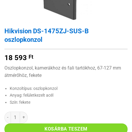
Hikvision DS-1475ZJ-SUS-B
oszlopkonzol
18 593
Ft
Oszlopkonzol, kamerákhoz és fali tartókhoz, 67-127 mm
átmérőhöz, fekete
Konzoltípus: oszlopkonzol
Anyag: felületkezelt acél
Szín: fekete
Hikvision DS-1475ZJ-SUS-B oszlopkonzol mennyiség
KOSÁRBA TESZEM