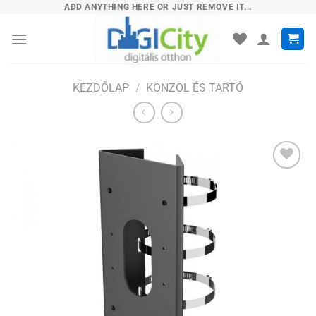
Skip
ADD ANYTHING HERE OR JUST REMOVE IT...
to
content
KEZDŐLAP
/
KONZOL ÉS TARTÓ
Hozzáadás
a
kívánságlistához