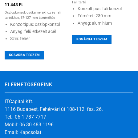
Fali tartó
11 443
Ft
Konzoltípus: fali konzol
Oszlopkonzol, csőkamerákhoz és fali
Főméret: 230 mm
tartókhoz, 67-127 mm átmérőhöz
Anyag: alumínium
Konzoltípus: oszlopkonzol
Anyag: felületkezelt acél
Szín: fehér
KOSÁRBA TESZEM
KOSÁRBA TESZEM
ELÉRHETŐSÉGEINK
ITCapital Kft.
1116 Budapest, Fehérvári út 108-112. fsz. 26.
Tel.: 06 1 787 7717
Mobil: 06 30 483 1196
Email:
Kapcsolat