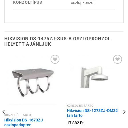
KONZOLTÍPUS
oszlopkonzol
HIKVISION DS-1475ZJ-SUS-B OSZLOPKONZOL
HELYETT AJÁNLJUK
Hozzáadás a
Hozzáadás a
kívánságlistához
kívánságlistához
KONZOL ÉS TARTÓ
Hikvision DS-1273ZJ-DM32
fali tartó
KONZOL ÉS TARTÓ
Hikvision DS-1673ZJ
17 882
Ft
oszlopadapter