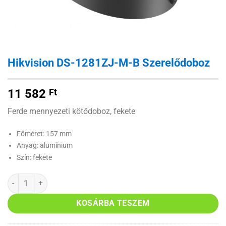
Hikvision DS-1281ZJ-M-B Szerelődoboz
11 582
Ft
Ferde mennyezeti kötődoboz, fekete
Főméret: 157 mm
Anyag: alumínium
Szín: fekete
Hikvision DS-1281ZJ-M-B Szerelődoboz mennyiség
KOSÁRBA TESZEM