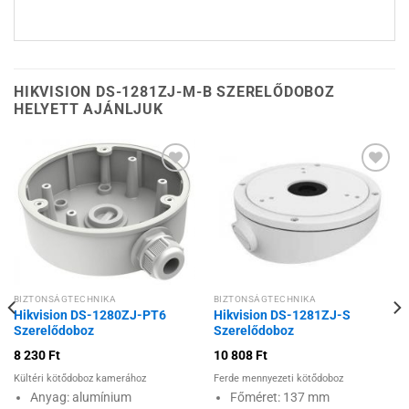
HIKVISION DS-1281ZJ-M-B SZERELŐDOBOZ
HELYETT AJÁNLJUK
Hozzáadás a
Hozzáadás a
kívánságlistához
kívánságlistához
BIZTONSÁGTECHNIKA
BIZTONSÁGTECHNIKA
Hikvision DS-1280ZJ-PT6
Hikvision DS-1281ZJ-S
Szerelődoboz
Szerelődoboz
8 230
Ft
10 808
Ft
Kültéri kötődoboz kamerához
Ferde mennyezeti kötődoboz
Anyag: alumínium
Főméret: 137 mm