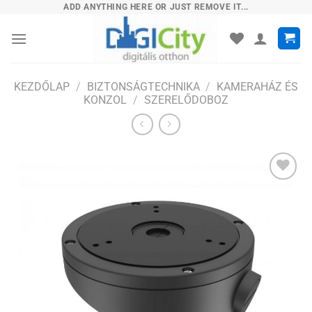
Skip
ADD ANYTHING HERE OR JUST REMOVE IT...
to
content
KEZDŐLAP
/
BIZTONSÁGTECHNIKA
/
KAMERAHÁZ ÉS
KONZOL
/
SZERELŐDOBOZ
Hozzáadás
a
kívánságlistához