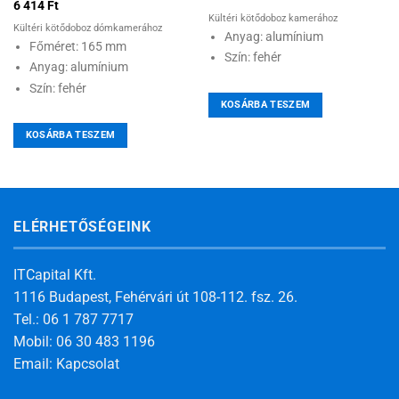
6 414
Ft
Kültéri kötődoboz kamerához
Kültéri kötődoboz dómkamerához
Anyag: alumínium
Főméret: 165 mm
Szín: fehér
Anyag: alumínium
Szín: fehér
KOSÁRBA TESZEM
KOSÁRBA TESZEM
ELÉRHETŐSÉGEINK
ITCapital Kft.
1116 Budapest, Fehérvári út 108-112. fsz. 26.
Tel.: 06 1 787 7717
Mobil: 06 30 483 1196
Email:
Kapcsolat