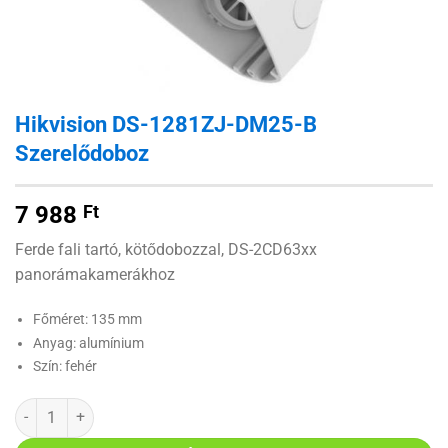
Hikvision DS-1281ZJ-DM25-B
Szerelődoboz
7 988
Ft
Ferde fali tartó, kötődobozzal, DS-2CD63xx
panorámakamerákhoz
Főméret: 135 mm
Anyag: alumínium
Szín: fehér
Hikvision DS-1281ZJ-DM25-B Szerelődoboz mennyiség