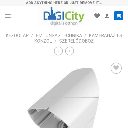
Skip
ADD ANYTHING HERE OR JUST REMOVE IT...
to
content
KEZDŐLAP
/
BIZTONSÁGTECHNIKA
/
KAMERAHÁZ ÉS
KONZOL
/
SZERELŐDOBOZ
Hozzáadás
a
kívánságlistához