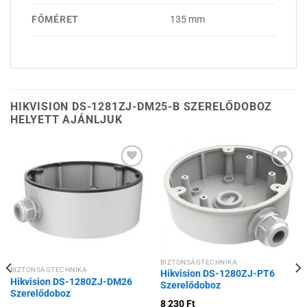
FŐMÉRET
135 mm
HIKVISION DS-1281ZJ-DM25-B SZERELŐDOBOZ
HELYETT AJÁNLJUK
Hozzáadás a
Hozzáadás a
kívánságlistához
kívánságlistához
BIZTONSÁGTECHNIKA
BIZTONSÁGTECHNIKA
Hikvision DS-1280ZJ-PT6
Hikvision DS-1280ZJ-DM26
Szerelődoboz
Szerelődoboz
8 230
Ft