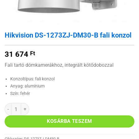
Hikvision DS-1273ZJ-DM30-B fali konzol
31 674
Ft
Fali tartó dómkamerákhoz, integrált kötődobozzal
Konzoltípus: fali konzol
Anyag: alumínium
Szín: fehér
Hikvision DS-1273ZJ-DM30-B fali konzol mennyiség
KOSÁRBA TESZEM
Cikkszám:
DS-1273ZJ-DM30-B