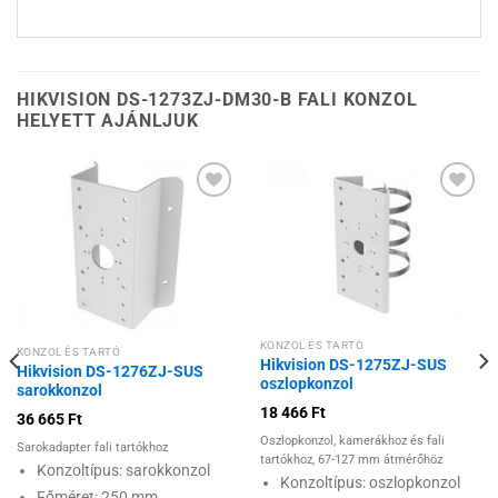
HIKVISION DS-1273ZJ-DM30-B FALI KONZOL
HELYETT AJÁNLJUK
Hozzáadás a
Hozzáadás a
kívánságlistához
kívánságlistához
KONZOL ÉS TARTÓ
KONZOL ÉS TARTÓ
Hikvision DS-1275ZJ-SUS
Hikvision DS-1276ZJ-SUS
oszlopkonzol
sarokkonzol
18 466
Ft
36 665
Ft
Oszlopkonzol, kamerákhoz és fali
Sarokadapter fali tartókhoz
tartókhoz, 67-127 mm átmérőhöz
Konzoltípus: sarokkonzol
Konzoltípus: oszlopkonzol
Főméret: 250 mm