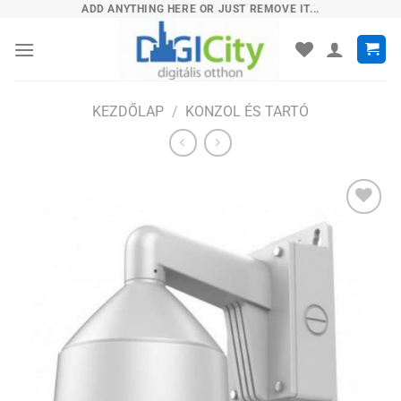
Skip
ADD ANYTHING HERE OR JUST REMOVE IT...
to
content
KEZDŐLAP
/
KONZOL ÉS TARTÓ
Hozzáadás
a
kívánságlistához