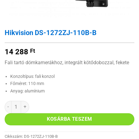
Hikvision DS-1272ZJ-110B-B
14 288
Ft
Fali tartó dómkamerákhoz, integrált kötődobozzal, fekete
Konzoltípus: fali konzol
Főméret: 110 mm
Anyag: alumínium
Hikvision DS-1272ZJ-110B-B mennyiség
KOSÁRBA TESZEM
Cikkszám:
DS-1272ZJ-110B-B