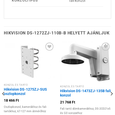
KONZOLTÍPUS
fali konzol
HIKVISION DS-1272ZJ-110B-B HELYETT AJÁNLJUK
Hozzáadás a
Hozzáadás a
kívánságlistához
kívánságlistához
KONZOL ÉS TARTÓ
KONZOL ÉS TARTÓ
Hikvision DS-1275ZJ-SUS
Hikvision DS-1473ZJ-135B fali
oszlopkonzol
konzol
18 466
Ft
21 768
Ft
Oszlopkonzol, kamerákhoz és fali
Fali tartó dómkamerákhoz, DS-2CD21x5
tartókhoz, 67-127 mm átmérőhöz
és G0 sorozathoz