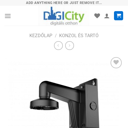
Skip
ADD ANYTHING HERE OR JUST REMOVE IT...
to
content
KEZDŐLAP
/
KONZOL ÉS TARTÓ
Hozzáadás
a
kívánságlistához