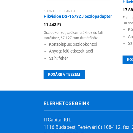
Hikvi
17 8
KONZOL ÉS TARTÓ
Hikvision DS-1673ZJ oszlopadapter
Fali 
hoz és fali tartókhoz,
G0 so
11 443
Ft
z
Ko
zlopkonzol
Oszlopkonzol, csőkamerákhoz és fali
An
tartókhoz, 67-127 mm átmérőhöz
mm
Sz
Konzoltípus: oszlopkonzol
Anyag: felületkezelt acél
Szín: fehér
KO
M
KOSÁRBA TESZEM
ELÉRHETŐSÉGEINK
ITCapital Kft.
1116 Budapest, Fehérvári út 108-112. fsz. 