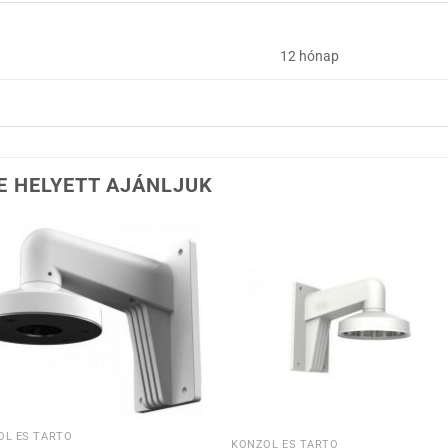
12 hónap
E HELYETT AJÁNLJUK
Hozzáadás a
Hozzáadás 
kívánságlistához
kívánságlistá
OL ÉS TARTÓ
KONZOL ÉS TARTÓ