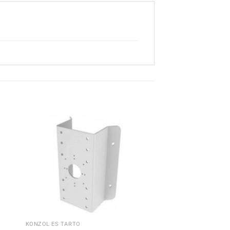
a
Hozzáadás a
hoz
kívánságlistához
KONZOL ÉS TARTÓ