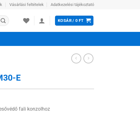
ek
Vásárlási feltételek
Adatkezelési tájékoztató
KOSÁR /
0
FT
M30-E
ő esővédő fali konzolhoz