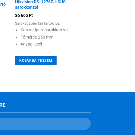
Hikvision DS-1276ZJ-SUS
rtó
sarokkonzol
36 665
Ft
Sarokadapter fali tartókhoz
Konzoltípus: sarokkonzol
Főméret: 250 mm
Anyag: acél
KOSÁRBA TESZEM
RE