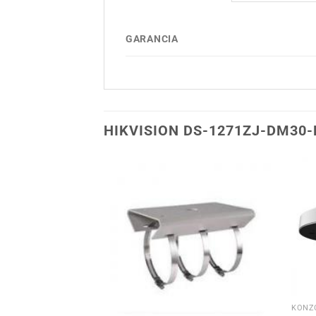
GARANCIA
HIKVISION DS-1271ZJ-DM30-
Hozzáadás a
Hozzáadás a
kívánságlistához
kívánságlistához
KONZ
5ZJ-SUS