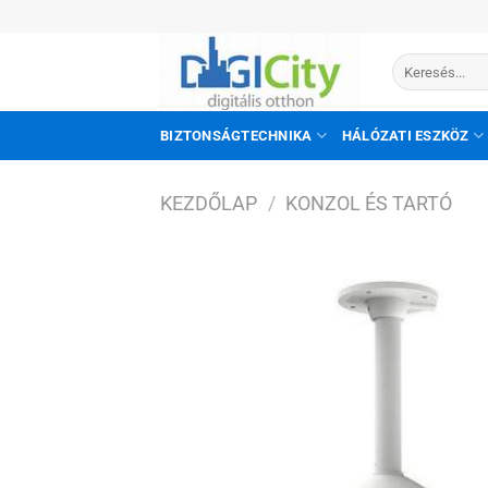
Skip
to
Keresés
content
a
következőre:
BIZTONSÁGTECHNIKA
HÁLÓZATI ESZKÖZ
KEZDŐLAP
/
KONZOL ÉS TARTÓ