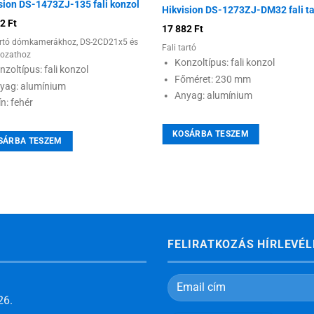
sion DS-1473ZJ-135 fali konzol
Hikvision DS-1273ZJ-DM32 fali ta
82
Ft
17 882
Ft
tartó dómkamerákhoz, DS-2CD21x5 és
Fali tartó
rozathoz
Konzoltípus: fali konzol
nzoltípus: fali konzol
Főméret: 230 mm
yag: alumínium
Anyag: alumínium
ín: fehér
KOSÁRBA TESZEM
SÁRBA TESZEM
FELIRATKOZÁS HÍRLEVÉL
26.