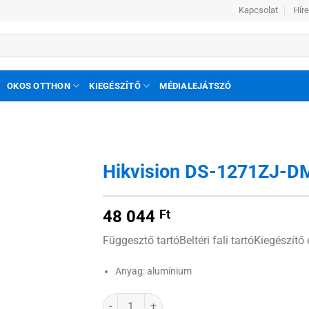
Kapcsolat
Hír
OKOS OTTHON
KIEGÉSZÍTŐ
MÉDIALEJÁTSZÓ
Hikvision DS-1271ZJ-D
Hozzáadás
48 044
Ft
a
kívánságlistához
Függesztő tartóBeltéri fali tartóKiegészít
Anyag: alumínium
Hikvision DS-1271ZJ-DM30-E mennyiség