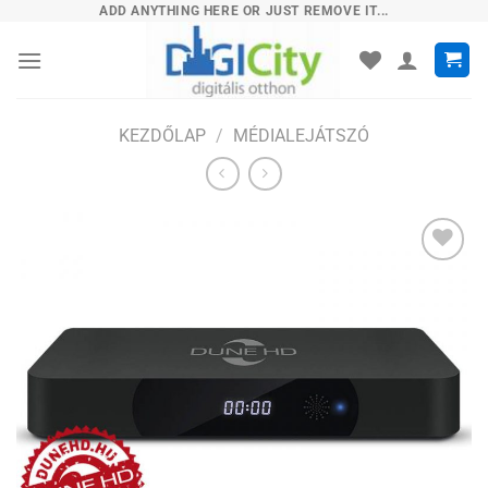
Skip
ADD ANYTHING HERE OR JUST REMOVE IT...
to
content
KEZDŐLAP
/
MÉDIALEJÁTSZÓ
Hozzáadás
a
kívánságlistához