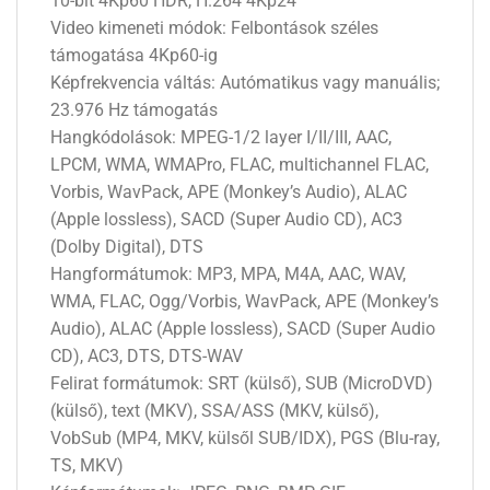
10-bit 4Kp60 HDR, H.264 4Kp24
Video kimeneti módok: Felbontások széles
támogatása 4Kp60-ig
Képfrekvencia váltás: Autómatikus vagy manuális;
23.976 Hz támogatás
Hangkódolások: MPEG-1/2 layer I/II/III, AAC,
LPCM, WMA, WMAPro, FLAC, multichannel FLAC,
Vorbis, WavPack, APE (Monkey’s Audio), ALAC
(Apple lossless), SACD (Super Audio CD), AC3
(Dolby Digital), DTS
Hangformátumok: MP3, MPA, M4A, AAC, WAV,
WMA, FLAC, Ogg/Vorbis, WavPack, APE (Monkey’s
Audio), ALAC (Apple lossless), SACD (Super Audio
CD), AC3, DTS, DTS-WAV
Felirat formátumok: SRT (külső), SUB (MicroDVD)
(külső), text (MKV), SSA/ASS (MKV, külső),
VobSub (MP4, MKV, külsől SUB/IDX), PGS (Blu-ray,
TS, MKV)