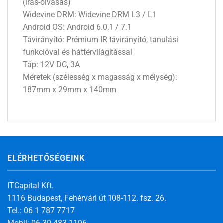
(írás-olvasás)
Widevine DRM: Widevine DRM L3 / L1
Android OS: Android 6.0.1 / 7.1
Távirányító: Prémium IR távirányító, tanulási
funkcióval és háttérvilágítással
Táp: 12V DC, 3A
Méretek (szélesség x magasság x mélység):
187mm x 29mm x 140mm
ELÉRHETŐSÉGEINK
ITCapital Kft.
1116 Budapest, Fehérvári út 108-112. fsz. 26.
Tel.: 06 1 787 7717
Mobil: 06 30 483 1196