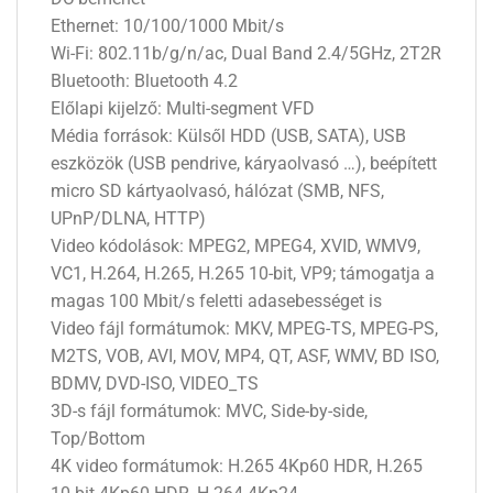
Ethernet: 10/100/1000 Mbit/s
Wi-Fi: 802.11b/g/n/ac, Dual Band 2.4/5GHz, 2T2R
Bluetooth: Bluetooth 4.2
Előlapi kijelző: Multi-segment VFD
Média források: Külsől HDD (USB, SATA), USB
eszközök (USB pendrive, káryaolvasó …), beépített
micro SD kártyaolvasó, hálózat (SMB, NFS,
UPnP/DLNA, HTTP)
Video kódolások: MPEG2, MPEG4, XVID, WMV9,
VC1, H.264, H.265, H.265 10-bit, VP9; támogatja a
magas 100 Mbit/s feletti adasebességet is
Video fájl formátumok: MKV, MPEG-TS, MPEG-PS,
M2TS, VOB, AVI, MOV, MP4, QT, ASF, WMV, BD ISO,
BDMV, DVD-ISO, VIDEO_TS
3D-s fájl formátumok: MVC, Side-by-side,
Top/Bottom
4K video formátumok: H.265 4Kp60 HDR, H.265