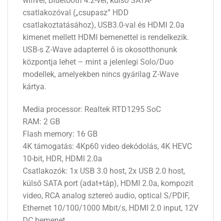
wifivel, Bluetooth 4.2-vel, külső SATA-
csatlakozóval („csupasz” HDD
csatlakoztatásához), USB3.0-val és HDMI 2.0a
kimenet mellett HDMI bemenettel is rendelkezik.
USB-s Z-Wave adapterrel ő is okosotthonunk
központja lehet – mint a jelenlegi Solo/Duo
modellek, amelyekben nincs gyárilag Z-Wave
kártya.
Media processor: Realtek RTD1295 SoC
RAM: 2 GB
Flash memory: 16 GB
4K támogatás: 4Kp60 video dekódolás, 4K HEVC
10-bit, HDR, HDMI 2.0a
Csatlakozók: 1x USB 3.0 host, 2x USB 2.0 host,
külső SATA port (adat+táp), HDMI 2.0a, kompozit
video, RCA analog sztereó audio, optical S/PDIF,
Ethernet 10/100/1000 Mbit/s, HDMI 2.0 input, 12V
DC bemenet