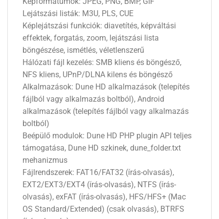
Képformátumok: JPEG, PNG, BMP, GIF
Lejátszási listák: M3U, PLS, CUE
Képlejátszási funkciók: diavetítés, képváltási
effektek, forgatás, zoom, lejátszási lista
böngészése, ismétlés, véletlenszerű
Hálózati fájl kezelés: SMB kliens és böngésző,
NFS kliens, UPnP/DLNA kilens és böngésző
Alkalmazások: Dune HD alkalmazások (telepítés
fájlból vagy alkalmazás boltból), Android
alkalmazások (telepítés fájlból vagy alkalmazás
boltból)
Beépülő modulok: Dune HD PHP plugin API teljes
támogatása, Dune HD szkinek, dune_folder.txt
mehanizmus
Fájlrendszerek: FAT16/FAT32 (írás-olvasás),
EXT2/EXT3/EXT4 (írás-olvasás), NTFS (írás-
olvasás), exFAT (írás-olvasás), HFS/HFS+ (Mac
OS Standard/Extended) (csak olvasás), BTRFS