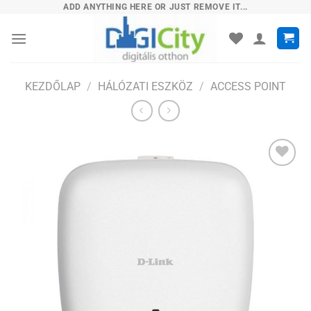
Skip
ADD ANYTHING HERE OR JUST REMOVE IT...
to
content
KEZDŐLAP
/
HÁLÓZATI ESZKÖZ
/
ACCESS POINT
Hozzáadás
a
kívánságlistához