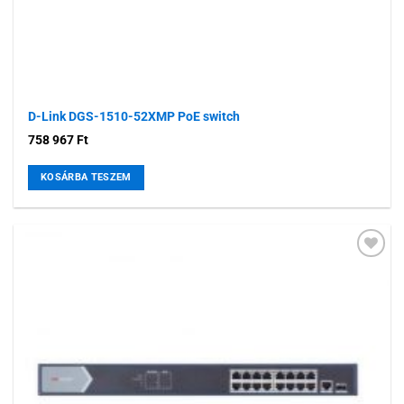
D-Link DGS-1510-52XMP PoE switch
758 967
Ft
KOSÁRBA TESZEM
Hozzáadás a
kívánságlistához