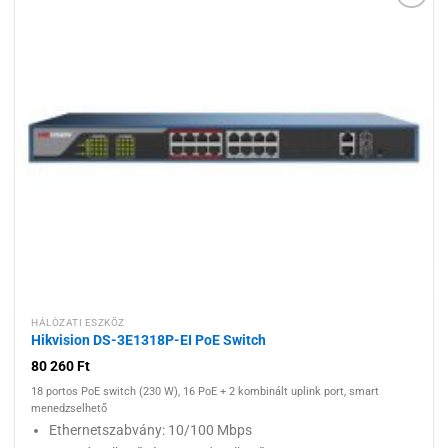
Hozzáadás a
kívánságlistához
HÁLÓZATI ESZKÖZ
Hikvision DS-3E1318P-EI PoE Switch
80 260
Ft
18 portos PoE switch (230 W), 16 PoE + 2 kombinált uplink port, smart
menedzselhető
Ethernetszabvány: 10/100 Mbps