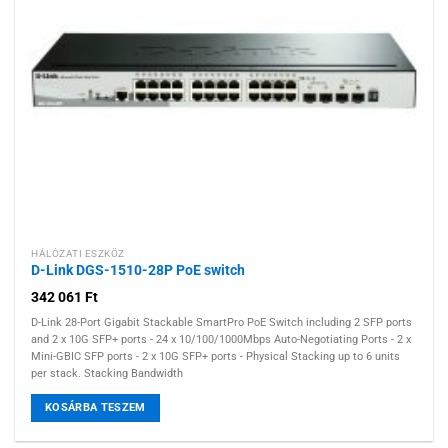
kívánságlistához
HÁLÓZATI ESZKÖZ
D-Link DGS-1510-28P PoE switch
342 061
Ft
D-Link 28-Port Gigabit Stackable SmartPro PoE Switch including 2 SFP ports
and 2 x 10G SFP+ ports - 24 x 10/100/1000Mbps Auto-Negotiating Ports - 2 x
Mini-GBIC SFP ports - 2 x 10G SFP+ ports - Physical Stacking up to 6 units
per stack. Stacking Bandwidth
KOSÁRBA TESZEM