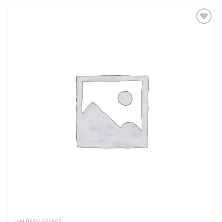
Hozzáadás a
kívánságlistához
HÁLÓZATI ESZKÖZ