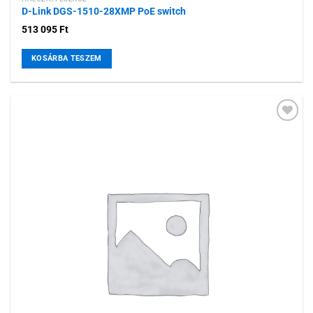
D-Link DGS-1510-28XMP PoE switch
513 095
Ft
KOSÁRBA TESZEM
Hozzáadás a
kívánságlistához