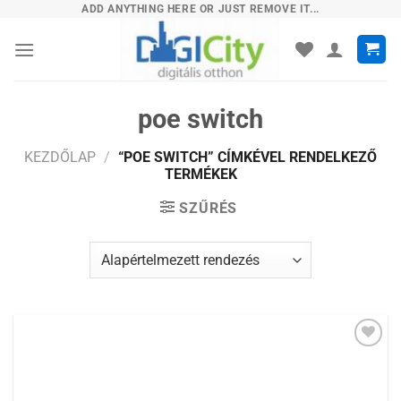
Skip
ADD ANYTHING HERE OR JUST REMOVE IT...
to
content
poe switch
KEZDŐLAP
/
“POE SWITCH” CÍMKÉVEL RENDELKEZŐ
TERMÉKEK
SZŰRÉS
Hozzáadás a